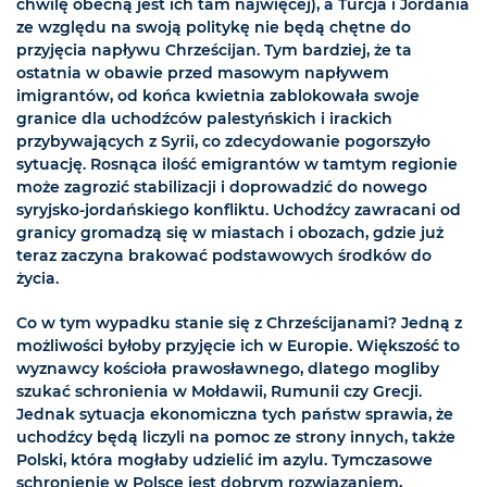
chwilę obecną jest ich tam najwięcej), a Turcja i Jordania
ze względu na swoją politykę nie będą chętne do
przyjęcia napływu Chrześcijan. Tym bardziej, że ta
ostatnia w obawie przed masowym napływem
imigrantów, od końca kwietnia zablokowała swoje
granice dla uchodźców palestyńskich i irackich
przybywających z Syrii, co zdecydowanie pogorszyło
sytuację. Rosnąca ilość emigrantów w tamtym regionie
może zagrozić stabilizacji i doprowadzić do nowego
syryjsko-jordańskiego konfliktu. Uchodźcy zawracani od
granicy gromadzą się w miastach i obozach, gdzie już
teraz zaczyna brakować podstawowych środków do
życia.
Co w tym wypadku stanie się z Chrześcijanami? Jedną z
możliwości byłoby przyjęcie ich w Europie. Większość to
wyznawcy kościoła prawosławnego, dlatego mogliby
szukać schronienia w Mołdawii, Rumunii czy Grecji.
Jednak sytuacja ekonomiczna tych państw sprawia, że
uchodźcy będą liczyli na pomoc ze strony innych, także
Polski, która mogłaby udzielić im azylu. Tymczasowe
schronienie w Polsce jest dobrym rozwiązaniem,