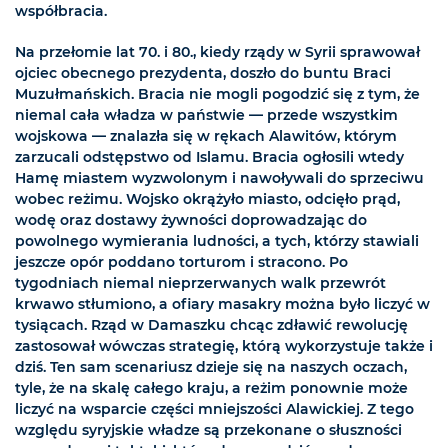
współbracia.
Na przełomie lat 70. i 80., kiedy rządy w Syrii sprawował
ojciec obecnego prezydenta, doszło do buntu Braci
Muzułmańskich. Bracia nie mogli pogodzić się z tym, że
niemal cała władza w państwie — przede wszystkim
wojskowa — znalazła się w rękach Alawitów, którym
zarzucali odstępstwo od Islamu. Bracia ogłosili wtedy
Hamę miastem wyzwolonym i nawoływali do sprzeciwu
wobec reżimu. Wojsko okrążyło miasto, odcięło prąd,
wodę oraz dostawy żywności doprowadzając do
powolnego wymierania ludności, a tych, którzy stawiali
jeszcze opór poddano torturom i stracono. Po
tygodniach niemal nieprzerwanych walk przewrót
krwawo stłumiono, a ofiary masakry można było liczyć w
tysiącach. Rząd w Damaszku chcąc zdławić rewolucję
zastosował wówczas strategię, którą wykorzystuje także i
dziś. Ten sam scenariusz dzieje się na naszych oczach,
tyle, że na skalę całego kraju, a reżim ponownie może
liczyć na wsparcie części mniejszości Alawickiej. Z tego
względu syryjskie władze są przekonane o słuszności