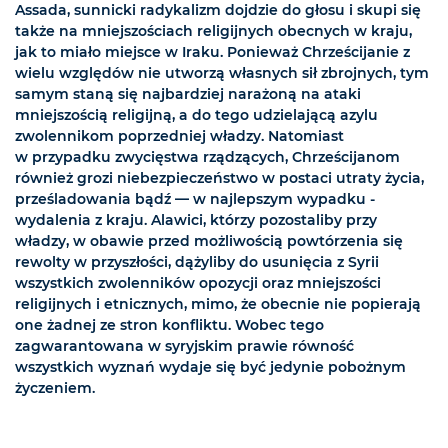
Assada, sunnicki radykalizm dojdzie do głosu i skupi się
także na mniejszościach religijnych obecnych w kraju,
jak to miało miejsce w Iraku. Ponieważ Chrześcijanie z
wielu względów nie utworzą własnych sił zbrojnych, tym
samym staną się najbardziej narażoną na ataki
mniejszością religijną, a do tego udzielającą azylu
zwolennikom poprzedniej władzy. Natomiast
w przypadku zwycięstwa rządzących, Chrześcijanom
również grozi niebezpieczeństwo w postaci utraty życia,
prześladowania bądź — w najlepszym wypadku -
wydalenia z kraju. Alawici, którzy pozostaliby przy
władzy, w obawie przed możliwością powtórzenia się
rewolty w przyszłości, dążyliby do usunięcia z Syrii
wszystkich zwolenników opozycji oraz mniejszości
religijnych i etnicznych, mimo, że obecnie nie popierają
one żadnej ze stron konfliktu. Wobec tego
zagwarantowana w syryjskim prawie równość
wszystkich wyznań wydaje się być jedynie pobożnym
życzeniem.