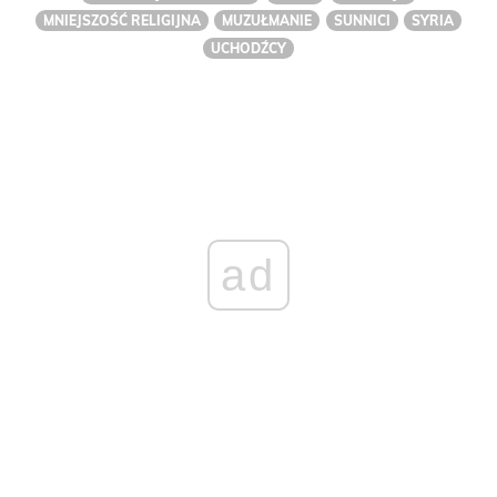
MNIEJSZOŚĆ RELIGIJNA
MUZUŁMANIE
SUNNICI
SYRIA
UCHODŹCY
ad