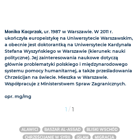
Monika Kacprzak
, ur. 1987 w Warszawie. W 2011 r.
ukończyła europeistykę na Uniwersytecie Warszawskim,
a obecnie jest doktorantką na Uniwersytecie Kardynała
Stefana Wyszyńskiego w Warszawie (kierunek: nauki
polityczne). Jej zainteresowania naukowe dotyczą
głównie problematyki polskiego i międzynarodowego
systemu pomocy humanitarnej, a także prześladowania
Chrześcijan na świecie. Mieszka w Warszawie.
Współpracuje z Ministerstwem Spraw Zagranicznych.
opr. mg/mg
/
1
1
ALAWICI
BASZAR AL-ASSAD
BLISKI WSCHÓD
CHRZEŚCIJANIE W SYRII
ISLAM
MIGRACJA