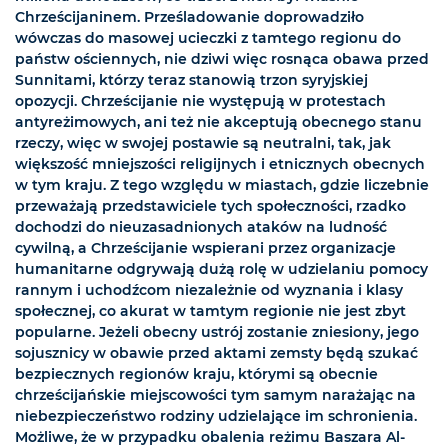
Chrześcijaninem. Prześladowanie doprowadziło
wówczas do masowej ucieczki z tamtego regionu do
państw ościennych, nie dziwi więc rosnąca obawa przed
Sunnitami, którzy teraz stanowią trzon syryjskiej
opozycji. Chrześcijanie nie występują w protestach
antyreżimowych, ani też nie akceptują obecnego stanu
rzeczy, więc w swojej postawie są neutralni, tak, jak
większość mniejszości religijnych i etnicznych obecnych
w tym kraju. Z tego względu w miastach, gdzie liczebnie
przeważają przedstawiciele tych społeczności, rzadko
dochodzi do nieuzasadnionych ataków na ludność
cywilną, a Chrześcijanie wspierani przez organizacje
humanitarne odgrywają dużą rolę w udzielaniu pomocy
rannym i uchodźcom niezależnie od wyznania i klasy
społecznej, co akurat w tamtym regionie nie jest zbyt
popularne. Jeżeli obecny ustrój zostanie zniesiony, jego
sojusznicy w obawie przed aktami zemsty będą szukać
bezpiecznych regionów kraju, którymi są obecnie
chrześcijańskie miejscowości tym samym narażając na
niebezpieczeństwo rodziny udzielające im schronienia.
Możliwe, że w przypadku obalenia reżimu Baszara Al-