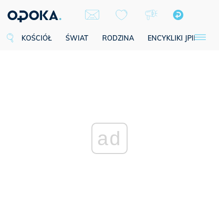
KOŚCIÓŁ
ŚWIAT
RODZINA
ENCYKLIKI JPII
SE
ad