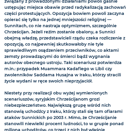
związany z prowadzonymi działaniami powoli gaśnie
ustępując miejsca obawie przed radykalizacją zachowań
części protestujących. Opozycja bowiem powoli zaczyna
opierać się tylko na jednej mniejszości religijnej —
Sunnitach, co nie nastraja optymizmem, szczególnie
Chrześcijan. Jeżeli reżim zostanie obalony, a Sunnici
obejmą władzę, przedstawicieli rządu czeka rozliczenie z
opozycją, co najpewniej skutkowałoby nie tyle
sprawiedliwym osądzeniem przeciwników, co aktami
zemsty prowadzącymi do śmierci bądź wygnania
autorów obecnego ustroju. Taki scenariusz potwierdza
m.in.: przypadek Muammara Kadafiego w Libii czy
zwolenników Saddama Husajna w Iraku, którzy stracili
życie wydani w ręce swoich nieprzyjaciół.
Niestety przy realizacji obu wyżej wymienionych
scenariuszów, syryjskim Chrześcijanom grozi
niebezpieczeństwo. Największą grupę wśród nich
stanowią uchodźcy z Iraku, którzy stali się tam ofiarami
ataków Sunnickich po 2003 r. Mimo, że Chrześcijanie
stanowili niewielki procent ludności, to w grupie ponad
miliona uchodźców, co trzeci z nich był właśnie