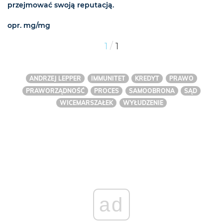
przejmować swoją reputacją.
opr. mg/mg
/
1
1
ANDRZEJ LEPPER
IMMUNITET
KREDYT
PRAWO
PRAWORZĄDNOŚĆ
PROCES
SAMOOBRONA
SĄD
WICEMARSZAŁEK
WYŁUDZENIE
ad