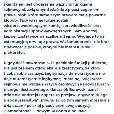
skandalem jest obdarzenie ważnymi funkcjami
sejmowymi, związanymi właśnie z przestrzeganiem
prawa, osób, które same z tym prawem mają poważne
kłopoty. Tacy właśnie ludzie zostali
wiceprzewodniczącymi komisji sprawiedliwości oraz
administracji i spraw wewnętrznych! Sam Andrzej
Lepper został wicemarszałkiem Sejmu. Wygląda to na
ostentacyjną drwinę z prawa. W „Samoobronie” nie brak
z pewnością posłów, którymi nie interesuje się
prokurator.
Nigdy dość powtarzania, że pełnienie funkcji publicznej
nie jest prawem człowieka, ale zaszczytem, na który
trzeba sobie zasłużyć. Legitymacja demokratyczna nie
daje automatycznie legitymacji moralnej. Większość
sejmowa nie widziała w tych osobliwych kandydaturach
niczego niestosownego. Marszałek Borowski uznał
działania Andrzeja Leppera za przejaw „obywatelskiego
nieposłuszeństwa”, zrównując go tym samym moralnie z
działaczami polskiej przedsierpniowej opozycji.
„Samoobrona” — nowym KOR-em albo RMP...