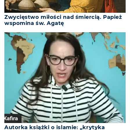
Zwycięstwo miłości nad śmiercią. Papież
wspomina św. Agatę
Autorka książki o islamie: „krytyka