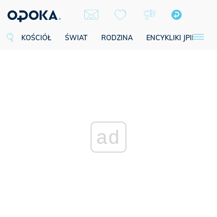
KOŚCIÓŁ
ŚWIAT
RODZINA
ENCYKLIKI JPII
SE
ad