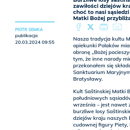
Burzliwe losy sašti
zawiłości dziejów kr
choć to nasi sąsiedz
Matki Bożej przybliża
PIOTR SEMKA
publikacja
Nasza tradycja kultu M
20.03.2024 09:55
opiekunki Polaków mia
obronę „Bożej pocieszy
tym, że inne narody m
przekonałem się skła
Sanktuarium Maryjnym
Bratysławy.
Kult Saštinskiej Matki 
południowych sąsiadów
września – jest nawet 
burzliwe losy Saštinsk
dziejów kraju naszych
cudownej figury Piety,