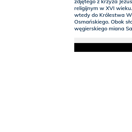
zdjętego z krzyża Jez
religijnym w XVI wieku
wtedy do Królestwa Wę
Osmańskiego. Obok sło
węgierskiego miana Sa