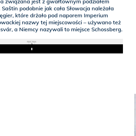
usa związana jest z gwałtownym podziałem
. Saštin podobnie jak cała Słowacja należała
gier, które drżało pod naporem Imperium
wackiej nazwy tej miejscowości – używano też
svár, a Niemcy nazywali to miejsce Schossberg.
REKLAMA
Play