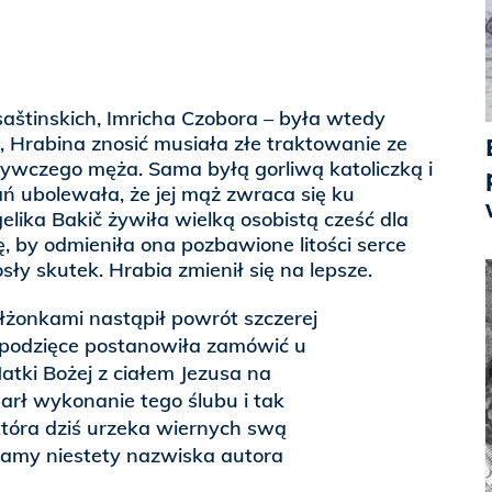
saštinskich, Imricha Czobora – była wtedy
, Hrabina znosić musiała złe traktowanie ze
rywczego męża. Sama byłą gorliwą katoliczką i
ń ubolewała, że jej mąż zwraca się ku
lika Bakič żywiła wielką osobistą cześć dla
ię, by odmieniła ona pozbawione litości serce
ły skutek. Hrabia zmienił się na lepsze.
łżonkami nastąpił powrót szczerej
w podzięce postanowiła zamówić u
Matki Bożej z ciałem Jezusa na
rł wykonanie tego ślubu i tak
która dziś urzeka wiernych swą
namy niestety nazwiska autora