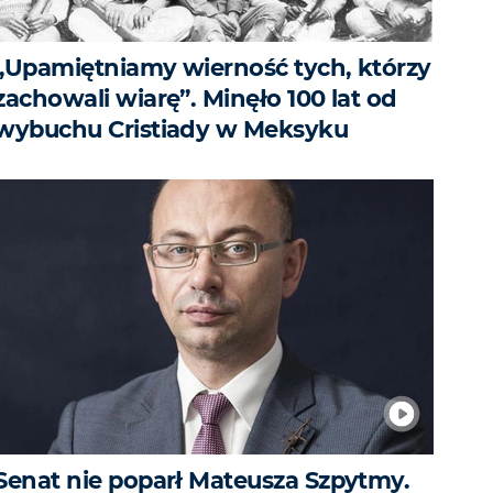
„Upamiętniamy wierność tych, którzy
zachowali wiarę”. Minęło 100 lat od
wybuchu Cristiady w Meksyku
Senat nie poparł Mateusza Szpytmy.