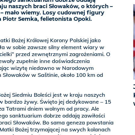
nskiego sanktuarium dobrze oddają
aju naszych braci Słowaków, o których –
i – mało wiemy. Losy cudownej figury
 Piotr Semka, felietonista Opoki.
atki Bożej Królowej Korony Polskiej jako
ła w sobie zawsze silny element wiary w
cielki” przed zewnętrznymi zagrożeniami. O
iewały zupełnie inne doświadczenia
dając wizytę niedawno w Narodowym
 Słowaków w Saštinie, około 100 km od
Bożej Siedmiu Boleści jest w kraju naszych
 bardzo żywy. Święto jej dedykowane – 15
za Tatrami dniem wolnym od pracy. Ale
iego sanktuarium dobrze oddają zawiłości
 braci Słowaków. Bo sama geneza powstania
 Matki Bożej trzymającej na swych kolanach