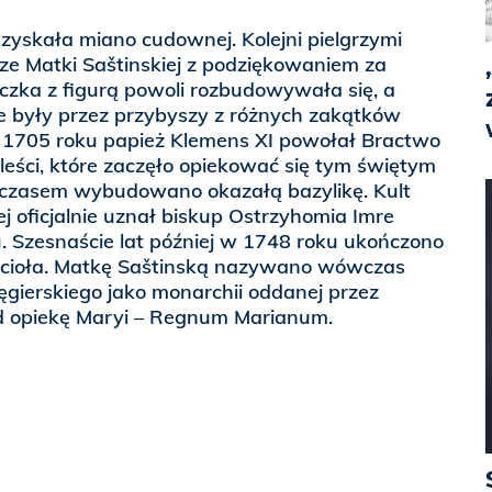
 zyskała miano cudownej. Kolejni pielgrzymi
icze Matki Saštinskiej z podziękowaniem za
iczka z figurą powoli rozbudowywała się, a
 były przez przybyszy z różnych zakątków
1705 roku papież Klemens XI powołał Bractwo
leści, które zaczęło opiekować się tym świętym
 czasem wybudowano okazałą bazylikę. Kult
ej oficjalnie uznał biskup Ostrzyhomia Imre
. Szesnaście lat później w 1748 roku ukończono
cioła. Matkę Saštinską nazywano wówczas
gierskiego jako monarchii oddanej przez
d opiekę Maryi – Regnum Marianum.