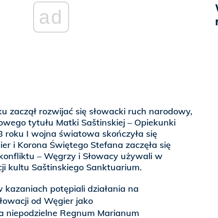
ad
u zaczął rozwijać się słowacki ruch narodowy,
wego tytułu Matki Saštinskiej – Opiekunki
roku I wojna światowa skończyła się
er i Korona Świętego Stefana zaczęła się
konfliktu – Węgrzy i Słowacy używali w
cji kultu Saštinskiego Sanktuarium.
 kazaniach potępiali działania na
Słowacji od Węgier jako
na niepodzielne Regnum Marianum