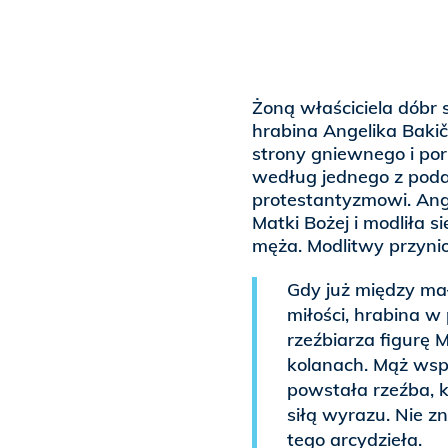
Żoną właściciela dóbr 
hrabina Angelika Bakič
strony gniewnego i po
według jednego z poda
protestantyzmowi. Ange
Matki Bożej i modliła s
męża. Modlitwy przynios
Gdy już między ma
miłości, hrabina 
rzeźbiarza figurę 
kolanach. Mąż wspa
powstała rzeźba, 
siłą wyrazu. Nie z
tego arcydzieła.