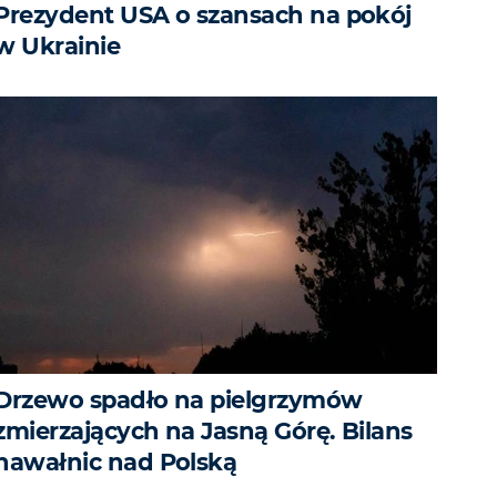
Prezydent USA o szansach na pokój
w Ukrainie
Drzewo spadło na pielgrzymów
zmierzających na Jasną Górę. Bilans
nawałnic nad Polską