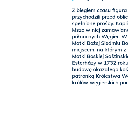
Z biegiem czasu figura
przychodzili przed obl
spełnione prośby. Kapl
Msze w niej zamawiane
północnych Węgier. W 
Matki Bożej Siedmiu Bo
miejscem, na którym z
Matki Boskiej Saštinski
Esterházy w 1732 roku
budowę okazałego koś
patronką Królestwa Wę
królów węgierskich po