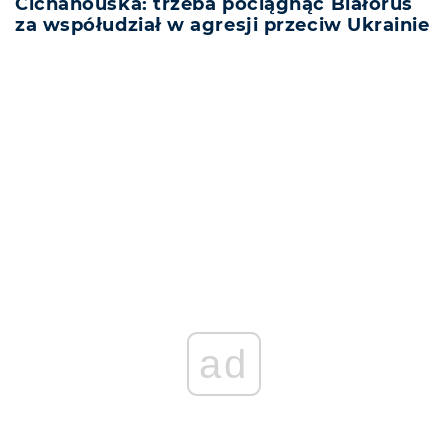
Cichanouska: trzeba pociągnąć Białoruś
za współudział w agresji przeciw Ukrainie
REKLAMA