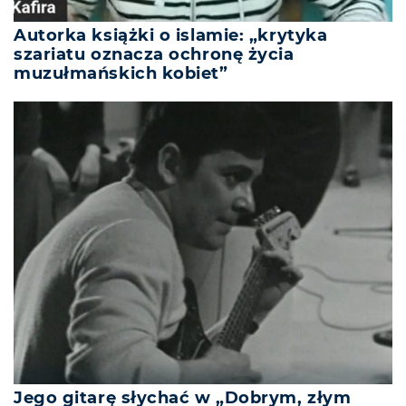
Autorka książki o islamie: „krytyka
szariatu oznacza ochronę życia
muzułmańskich kobiet”
Jego gitarę słychać w „Dobrym, złym