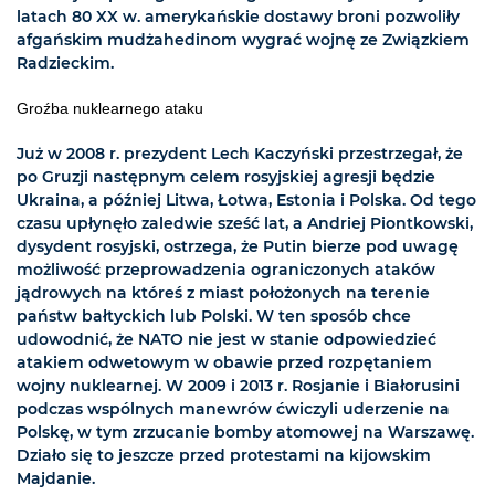
latach 80 XX w. amerykańskie dostawy broni pozwoliły
afgańskim mudżahedinom wygrać wojnę ze Związkiem
Radzieckim.
Groźba nuklearnego ataku
Już w 2008 r. prezydent Lech Kaczyński przestrzegał, że
po Gruzji następnym celem rosyjskiej agresji będzie
Ukraina, a później Litwa, Łotwa, Estonia i Polska. Od tego
czasu upłynęło zaledwie sześć lat, a Andriej Piontkowski,
dysydent rosyjski, ostrzega, że Putin bierze pod uwagę
możliwość przeprowadzenia ograniczonych ataków
jądrowych na któreś z miast położonych na terenie
państw bałtyckich lub Polski. W ten sposób chce
udowodnić, że NATO nie jest w stanie odpowiedzieć
atakiem odwetowym w obawie przed rozpętaniem
wojny nuklearnej. W 2009 i 2013 r. Rosjanie i Białorusini
podczas wspólnych manewrów ćwiczyli uderzenie na
Polskę, w tym zrzucanie bomby atomowej na Warszawę.
Działo się to jeszcze przed protestami na kijowskim
Majdanie.