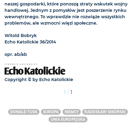
naszej gospodarki, które ponoszą straty wskutek wojny
handlowej. Jednym z pomysłów jest poszerzenie rynku
wewnętrznego. To wprawdzie nie rozwiąże wszystkich
problemów, ale wzmocni więzi społeczne.
Witold Bobryk
Echo Katolickie 36/2014
opr. ab/ab
Copyright © by Echo Katolickie
/
1
1
DONALD TUSK
EUROPA
NIEMCY
RADOSŁAW SIKORSKI
UNIA EUROPEJSKA