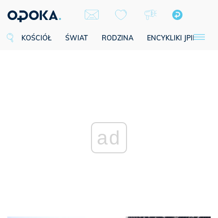
KOŚCIÓŁ
ŚWIAT
RODZINA
ENCYKLIKI JPII
SE
ad