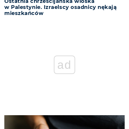
Ostatnia chrześcijańska wioska
w Palestynie. Izraelscy osadnicy nękają
mieszkańców
ad