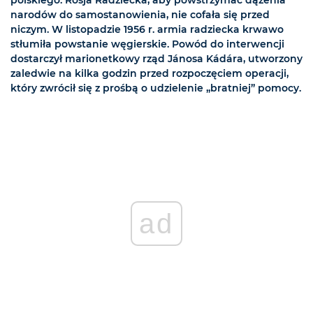
polskiego. Rosja Radziecka, aby powstrzymać dążenia
narodów do samostanowienia, nie cofała się przed
niczym. W listopadzie 1956 r. armia radziecka krwawo
stłumiła powstanie węgierskie. Powód do interwencji
dostarczył marionetkowy rząd Jánosa Kádára, utworzony
zaledwie na kilka godzin przed rozpoczęciem operacji,
który zwrócił się z prośbą o udzielenie „bratniej” pomocy.
ad