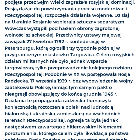
podjęta przez Sejm Wielki zagrażała rosyjskiej dominacji.
Rosja, dążąc do powstrzymania procesu modernizacji
Rzeczypospolitej, rozpoczęła działania wojenne. Dzisiaj
na Ukrainie Rosjanie wspierają sztuczny separatyzm.
Wówczas wystąpili pod hasłem obrony zagrożonej
wolności szlacheckiej. Przeciwnicy ustawy majowej
zawiązali 27 kwietnia 1792 r. konfederację w
Petersburgu, którą ogłosili trzy tygodnie później w
przygranicznym miasteczku Targowica. Celem rosyjskich
działań militarnych nie było jednak wsparcie
targowiczan, tylko przeprowadzenie kolejnego rozbioru
Rzeczypospolitej. Podobnie w XX w. postępowała Rosja
Radziecka. 17 września 1939 r. bez wypowiedzenia wojny
zaatakowała Polskę, łamiąc tym samym pakt o
nieagresji obowiązujący do końca grudnia 1945 r.
Działania te propaganda radziecka tłumaczyła
koniecznością roztoczenia opieki nad ludnością
białoruską i ukraińską zamieszkałą na wschodnich
terenach Rzeczypospolitej. Agresja ta była jednak
następstwem zawartego z hitlerowskimi Niemcami
porozumienia, którego celem była likwidacja państwa