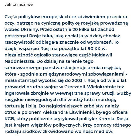
Jak to możliwe
Część polityków europejskich ze zdziwieniem przeciera
oczy, patrząc na cyniczną politykę rosyjską prowadzoną
wobec Ukrainy. Przez ostatnie 20 kilka lat Zachód
postrzegał Rosję taką, jaką chciał ją widzieć, chociaż
rzeczywistość odbiegała znacznie od wyobrażeń. To
dzięki wsparciu Rosji na początku lat 90 XX w.
niezależność ogłosiło stanowiące część Mołdawii
Naddniestrze. Do dzisiaj na terenie tego
samozwańczego państwa stacjonuje armia rosyjska,
która - zgodnie z międzynarodowymi zobowiązaniami -
miała stamtąd wycofać się do 2003 r. Rosja od wielu lat
prowadzi brudną wojnę w Czeczenii. Wielokrotnie też
ingerowała zbrojnie w wewnętrzne sprawy Gruzji. Służby
rosyjskie niewygodnych dla władzy ludzi mordują,
torturują i biją. Do najgłośniejszych zabójstw należy
otrucie polonem Aleksandra Litwinienki, byłego oficera
KGB, który publicznie krytykował politykę Kremla. Rosja
jest krajem więźniów politycznych. Przy pomocy różnego
rodzaju środków zlikwidowano wolność mediów.