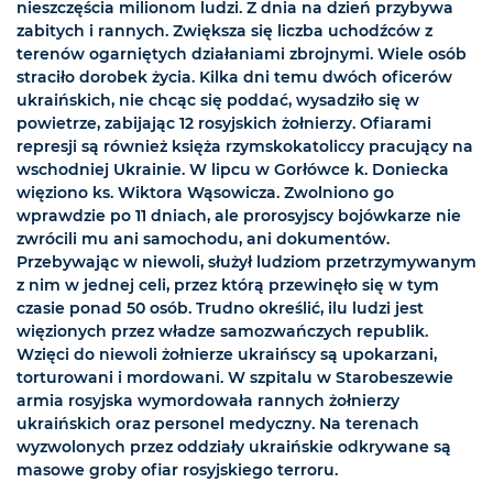
nieszczęścia milionom ludzi. Z dnia na dzień przybywa
zabitych i rannych. Zwiększa się liczba uchodźców z
terenów ogarniętych działaniami zbrojnymi. Wiele osób
straciło dorobek życia. Kilka dni temu dwóch oficerów
ukraińskich, nie chcąc się poddać, wysadziło się w
powietrze, zabijając 12 rosyjskich żołnierzy. Ofiarami
represji są również księża rzymskokatoliccy pracujący na
wschodniej Ukrainie. W lipcu w Gorłówce k. Doniecka
więziono ks. Wiktora Wąsowicza. Zwolniono go
wprawdzie po 11 dniach, ale prorosyjscy bojówkarze nie
zwrócili mu ani samochodu, ani dokumentów.
Przebywając w niewoli, służył ludziom przetrzymywanym
z nim w jednej celi, przez którą przewinęło się w tym
czasie ponad 50 osób. Trudno określić, ilu ludzi jest
więzionych przez władze samozwańczych republik.
Wzięci do niewoli żołnierze ukraińscy są upokarzani,
torturowani i mordowani. W szpitalu w Starobeszewie
armia rosyjska wymordowała rannych żołnierzy
ukraińskich oraz personel medyczny. Na terenach
wyzwolonych przez oddziały ukraińskie odkrywane są
masowe groby ofiar rosyjskiego terroru.