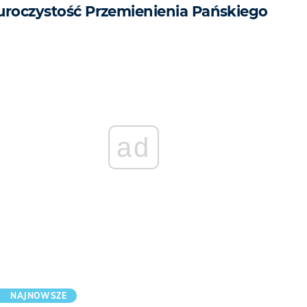
uroczystość Przemienienia Pańskiego
ad
NAJNOWSZE