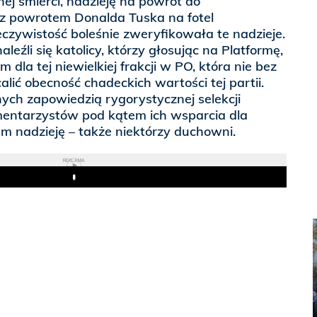
nej śmierci, nadzieję na powrót do
 z powrotem Donalda Tuska na fotel
czywistość boleśnie zweryfikowała te nadzieje.
leźli się katolicy, którzy głosując na Platformę,
 dla tej niewielkiej frakcji w PO, która nie bez
calić obecność chadeckich wartości tej partii.
ych zapowiedzią rygorystycznej selekcji
entarzystów pod kątem ich wsparcia dla
mam nadzieję – także niektórzy duchowni.
REKLAMA
Play