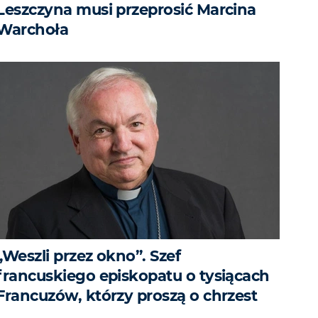
Leszczyna musi przeprosić Marcina
Warchoła
„Weszli przez okno”. Szef
francuskiego episkopatu o tysiącach
Francuzów, którzy proszą o chrzest