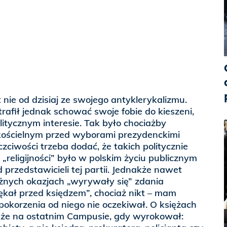
 nie od dzisiaj ze swojego antyklerykalizmu.
rafił jednak schować swoje fobie do kieszeni,
litycznym interesie. Tak było chociażby
kościelnym przed wyborami prezydenckimi
zciwości trzeba dodać, że takich politycznie
religijności” było w polskim życiu publicznym
d przedstawicieli tej partii. Jednakże nawet
żnych okazjach „wyrywały się” zdania
lękał przed księdzem”, chociaż nikt – mam
upokorzenia od niego nie oczekiwał. O księżach
kże na ostatnim Campusie, gdy wyrokował: