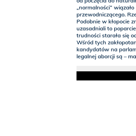
od poczęcia do natural
„normalności” wiązało
przewodniczącego. Rze
Podobnie w kłopocie zna
uzasadniali to poparciem
trudności starała się o
Wśród tych zakłopotan
kandydatów na parlam
legalnej aborcji są – 