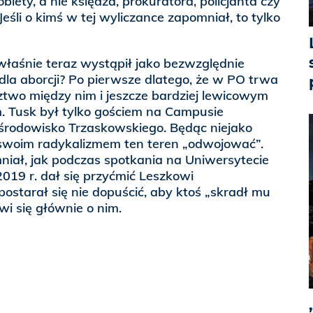
obiety, a nie księdza, prokuratora, policjanta czy
Jeśli o kimś w tej wyliczance zapomniał, to tylko
właśnie teraz wystąpił jako bezwzględnie
la aborcji? Po pierwsze dlatego, że w PO trwa
ztwo między nim i jeszcze bardziej lewicowym
 Tusk był tylko gościem na Campusie
rodowisko Trzaskowskiego. Będąc niejako
ł swoim radykalizmem ten teren „odwojować”.
niał, jak podczas spotkania na Uniwersytecie
19 r. dał się przyćmić Leszkowi
ostarał się nie dopuścić, aby ktoś „skradł mu
wi się głównie o nim.