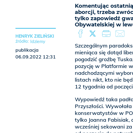
Komentując ostatni
aborcji, trzeba zwró
tylko zapowiedź gw
Obywatelskiej w lew
HENRYK ZIELIŃSKI
Idziemy
Szczególnym paradokse
publikacja
mieniąca się dotąd libe
06.09.2022 12:31
pogodzić groźbę Tuska
pozycję w Platformie w
nadchodzącymi wyboram
listach nikt, kto nie bę
12 tygodnia od poczęci
Wypowiedź taka padła
Przyszłości. Wywołała
konserwatystów w PO 
tylko Joanna Fabisiak, 
wcześniej sekowani za