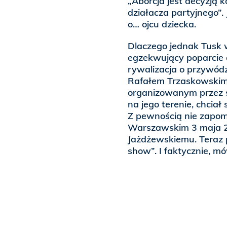
„Aborcja jest decyzją k
działacza partyjnego”. 
o… ojcu dziecka.
Dlaczego jednak Tusk 
egzekwujący poparcie d
rywalizacja o przywód
Rafałem Trzaskowskim.
organizowanym przez ś
na jego terenie, chcia
Z pewnością nie zapom
Warszawskim 3 maja 20
Jażdżewskiemu. Teraz p
show”. I faktycznie, mó