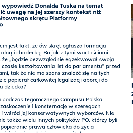
ą wypowiedź Donalda Tuska na temat
cić uwagę na jej szerszy kontekst niż
ałtownego skrętu Platformy
o
m jest fakt, że ów skręt ogłasza formacja
ralną i chadecką. Bo jak z tymi wartościami
, że „będzie bezwzględnie egzekwował swoją
 czasie kształtowania list do parlamentu” przed
i, tak że nie ma szans znaleźć się na tych
dzie popierał całkowitej legalizacji aborcji do
a dziecka?
 podczas tegorocznego Campusu Polska
 zaskoczenie i konsternację w szeregach
i wśród jej konserwatywnych wyborców. Nie
ale także wielu innych polityków PO, którzy byli
 popieranie prawa człowieka do życia