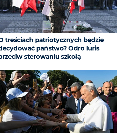
O treściach patriotycznych będzie
decydować państwo? Odro Iuris
przeciw sterowaniu szkołą