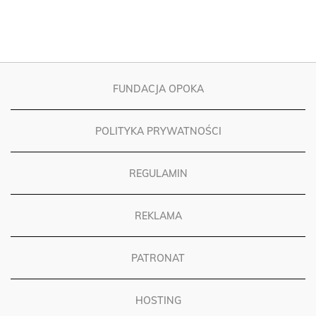
FUNDACJA OPOKA
POLITYKA PRYWATNOŚCI
REGULAMIN
REKLAMA
PATRONAT
HOSTING