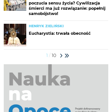
poczucia sensu życia? Cywilizacja
śmierci ma już rozwiązanie: popełnij
samobójstwo!
HENRYK ZIELIŃSKI
Eucharystia: trwała obecność
/
1
10