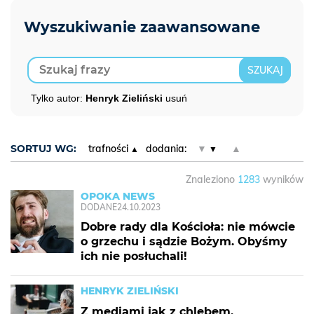
Tylko autor:
Henryk Zieliński
usuń
SORTUJ WG:
trafności
dodania:
▼
▲
Znaleziono
1283
wyników
OPOKA NEWS
DODANE
24.10.2023
Dobre rady dla Kościoła: nie mówcie
o grzechu i sądzie Bożym. Obyśmy
ich nie posłuchali!
HENRYK ZIELIŃSKI
Z mediami jak z chlebem.