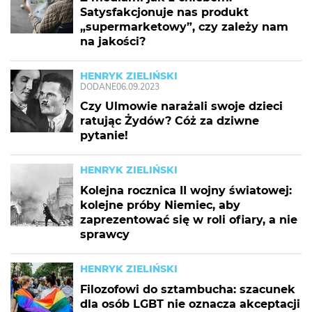
Satysfakcjonuje nas produkt
„supermarketowy”, czy zależy nam
na jakości?
HENRYK ZIELIŃSKI
DODANE
06.09.2023
Czy Ulmowie narażali swoje dzieci
ratując Żydów? Cóż za dziwne
pytanie!
HENRYK ZIELIŃSKI
Kolejna rocznica II wojny światowej:
kolejne próby Niemiec, aby
zaprezentować się w roli ofiary, a nie
sprawcy
HENRYK ZIELIŃSKI
Filozofowi do sztambucha: szacunek
dla osób LGBT nie oznacza akceptacji