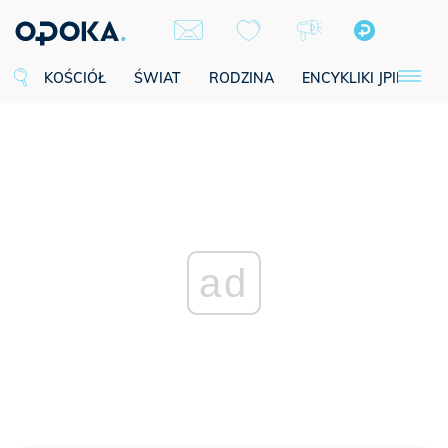
KOŚCIÓŁ
ŚWIAT
RODZINA
ENCYKLIKI JPII
SE
ad