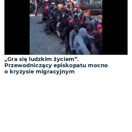
„Gra się ludzkim życiem”.
Przewodniczący episkopatu mocno
o kryzysie migracyjnym
REKLAMA