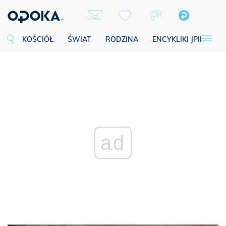
KOŚCIÓŁ
ŚWIAT
RODZINA
ENCYKLIKI JPII
SE
ad