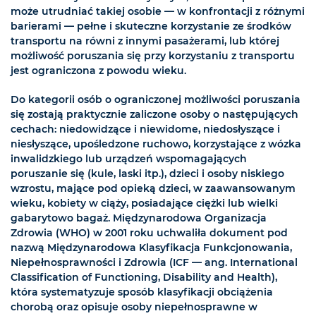
może utrudniać takiej osobie — w konfrontacji z różnymi
barierami — pełne i skuteczne korzystanie ze środków
transportu na równi z innymi pasażerami, lub której
możliwość poruszania się przy korzystaniu z transportu
jest ograniczona z powodu wieku.
Do kategorii osób o ograniczonej możliwości poruszania
się zostają praktycznie zaliczone osoby o następujących
cechach: niedowidzące i niewidome, niedosłyszące i
niesłyszące, upośledzone ruchowo, korzystające z wózka
inwalidzkiego lub urządzeń wspomagających
poruszanie się (kule, laski itp.), dzieci i osoby niskiego
wzrostu, mające pod opieką dzieci, w zaawansowanym
wieku, kobiety w ciąży, posiadające ciężki lub wielki
gabarytowo bagaż. Międzynarodowa Organizacja
Zdrowia (WHO) w 2001 roku uchwaliła dokument pod
nazwą Międzynarodowa Klasyfikacja Funkcjonowania,
Niepełnosprawności i Zdrowia (ICF — ang. International
Classification of Functioning, Disability and Health),
która systematyzuje sposób klasyfikacji obciążenia
chorobą oraz opisuje osoby niepełnosprawne w