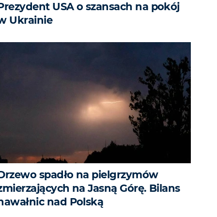
Prezydent USA o szansach na pokój
w Ukrainie
Drzewo spadło na pielgrzymów
zmierzających na Jasną Górę. Bilans
nawałnic nad Polską