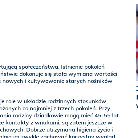
łtującą społeczeństwa. Istnienie pokoleń
eństwie dokonuje się stała wymiana wartości
 nowych i kultywowanie starych nośników
je role w układzie rodzinnych stosunków
ożonych co najmniej z trzech pokoleń. Przy
nia rodziny dziadkowie mogą mieć 45-55 lat.
e kontakty z wnukami, są zatem jeszcze w
 duchowych. Dobrze utrzymana higiena życia i
walają im zwykle zachować korzystny wygląd