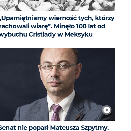
„Upamiętniamy wierność tych, którzy
zachowali wiarę”. Minęło 100 lat od
wybuchu Cristiady w Meksyku
Senat nie poparł Mateusza Szpytmy.