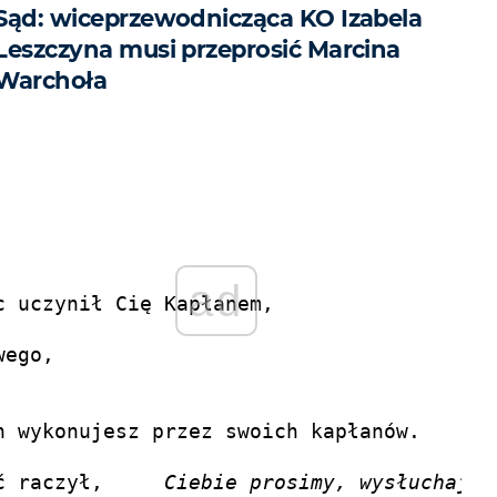
Sąd: wiceprzewodnicząca KO Izabela
Leszczyna musi przeprosić Marcina
Warchoła
ad
 uczynił Cię Kapłanem,

ego,

 wykonujesz przez swoich kapłanów.

Abyś wszystkie sługi Kościoła w świętej pobożności zachować raczył,	
Ciebie prosimy, wysłuchaj n