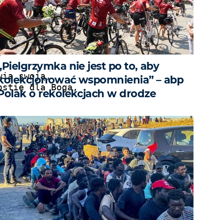




„Pielgrzymka nie jest po to, aby
ią swoją,

kolekcjonować wspomnienia” – abp
stię dla Boga,

Polak o rekolekcjach w drodze
a,
