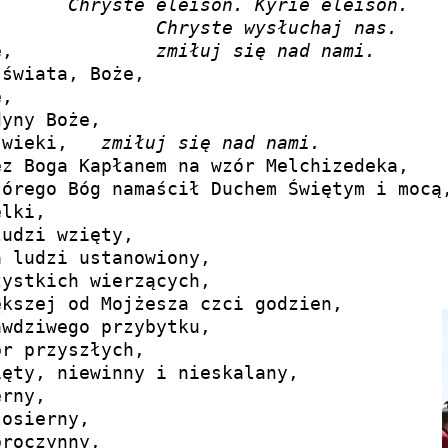
eleison		
Chryste eleison. Kyrie eleison.
Chryste usłysz nas		
Chryste wysłuchaj nas.
Ojcze z nieba Boże,		
zmiłuj się nad nami.
świata, Boże,

,

yny Boże,

 wieki,   
zmiłuj się nad nami.
z Boga Kapłanem na wzór Melchizedeka,

órego Bóg namaścił Duchem Świętym i mocą,
lki,

udzi wzięty,

 ludzi ustanowiony,

ystkich wierzących,

kszej od Mojżesza czci godzien,

wdziwego przybytku,

r przyszłych,

ęty, niewinny i nieskalany,

rny,

osierny,

roczynny,
