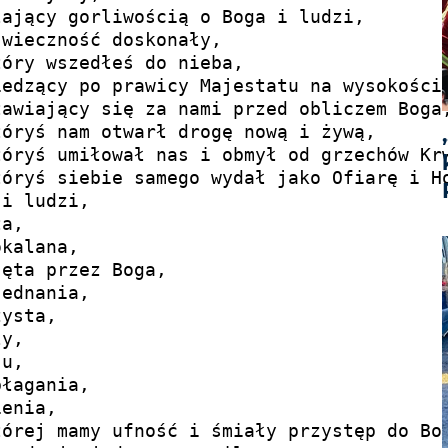
ający gorliwością o Boga i ludzi,

wieczność doskonały,

óry wszedłeś do nieba,

edzący po prawicy Majestatu na wysokości,
awiający się za nami przed obliczem Boga,
óryś nam otwarł drogę nową i żywą,

óryś umiłował nas i obmył od grzechów Krw
óryś siebie samego wydał jako Ofiarę i Ho
i ludzi,

a,

kalana,

ęta przez Boga,

ednania,

ysta,

y,

u,

łagania,

enia,

órej mamy ufność i śmiały przystęp do Bog