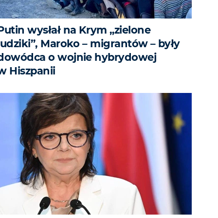
Putin wysłał na Krym „zielone
ludziki”, Maroko – migrantów – były
dowódca o wojnie hybrydowej
w Hiszpanii