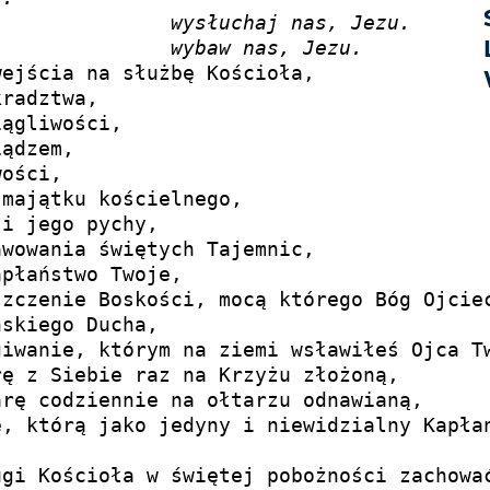

Bądź nam miłościw,		
wysłuchaj nas, Jezu.
Od zła wszelkiego,		
wybaw nas, Jezu.
ejścia na służbę Kościoła,

radztwa,

ągliwości,

ądzem,

ości,

majątku kościelnego,

i jego pychy,

wowania świętych Tajemnic,

płaństwo Twoje,

zczenie Boskości, mocą którego Bóg Ojciec
skiego Ducha,

iwanie, którym na ziemi wsławiłeś Ojca Tw
ę z Siebie raz na Krzyżu złożoną,

rę codziennie na ołtarzu odnawianą,

, którą jako jedyny i niewidzialny Kapłan