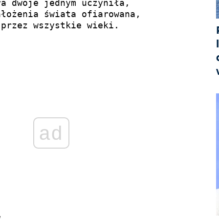
a dwoje jednym uczyniła,

łożenia świata ofiarowana,

przez wszystkie wieki.

Bądź nam miłościw,		
ad
u.