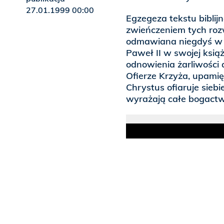
27.01.1999 00:00
Egzegeza tekstu bibli
zwieńczeniem tych rozw
odmawiana niegdyś w s
Paweł II w swojej ksią
odnowienia żarliwości 
Ofierze Krzyża, upamię
Chrystus ofiaruje sieb
wyrażają całe bogactwo 