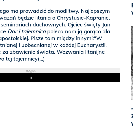
jnego ma prowadzić do modlitwy. Najlepszym
ażań będzie litania o Chrystusie-Kapłanie,
eminariach duchownych. Ojciec święty Jan
żce
Dar i tajemnica
poleca nam ją gorąco dla
apostolskiej. Pisze tam między innymi:"W
tnianej i uobecnianej w każdej Eucharystii,
ie za zbawienie świata. Wezwania litanijne
tej tajemnicy(...)
REKLAMA
Play