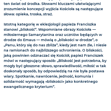
ten świat od środka. Słowami kluczami ułatwiającymi
zrozumienie koncepcji wyjścia Kościoła są następujące
słowa: opieka, troska, straż.
Istotną kategorię w eklezjologii papieża Franciszka
stanowi „bliskość”. Wspomniane obrazy Kościoła —
miłosiernego Samarytanina oraz uczniów będących w
drodze do Emaus — mówią o „bliskości w drodze”, o
„Panu, który się do nas zbliża”, kiedy jest nam źle, i niesie
na ramionach do najbliższego schronienia. O bliskości,
jaką powinien odznaczać się Kościół, papież Franciszek
mówi w następujący sposób: „Bliskość jest potrzebna, by
mogły być głoszone: słowo, sprawiedliwość, miłość w tak
doskonały sposób, by odpowiedzią na nie była postawa
wiary. Spotkanie, nawrócenie, jedność, komunia i
solidarność wymagają «bliskości» jako konkretnego
ewangelicznego kryterium”.