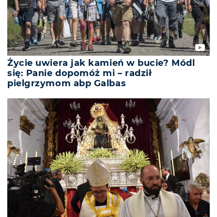
Życie uwiera jak kamień w bucie? Módl
się: Panie dopomóż mi – radził
pielgrzymom abp Galbas