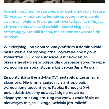
Kościół nigdy się nie starzeje, gdy kocha miłością Jezusa
Chrystusa. Miłość szuka jednak sposobu, aby ujawnić
swą moc i piękno. Przez ponad dwa tysiące lat miłujący
Chrystus odnawia swój Kościół, Kościół ciągle się
reformujący. Dopóki kocha, ma szansę znowu stać się
młodym.
W eklezjologii po Soborze Watykańskim II dominowało
nastawienie antropologiczne. Wyrażane ono było w
stwierdzeniu — drogą Kościoła jest człowiek. To
określenie stało się wiodące dla duszpasterstwa. Tę wizję
wzmocniła personalistyczna koncepcja Jana Pawła II.
Za pontyfikatu Benedykta XVI nastąpiło przesunięcie
akcentów. Nie umniejszając nic z antropologii,
wzmocniono teocentryzm. Papież Benedykt XVI
powiedział: „Musimy odważyć się na nowo na
eksperyment z Bogiem. Bóg ma znowu znaleźć się na
pierwszym miejscu. Drogą Kościoła jest miłość”.