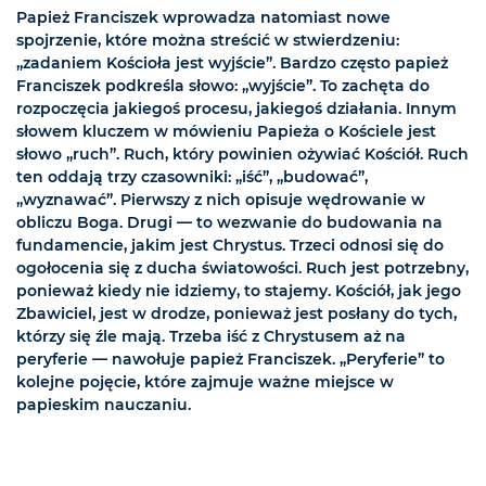
Papież Franciszek wprowadza natomiast nowe
spojrzenie, które można streścić w stwierdzeniu:
„zadaniem Kościoła jest wyjście”. Bardzo często papież
Franciszek podkreśla słowo: „wyjście”. To zachęta do
rozpoczęcia jakiegoś procesu, jakiegoś działania. Innym
słowem kluczem w mówieniu Papieża o Kościele jest
słowo „ruch”. Ruch, który powinien ożywiać Kościół. Ruch
ten oddają trzy czasowniki: „iść”, „budować”,
„wyznawać”. Pierwszy z nich opisuje wędrowanie w
obliczu Boga. Drugi — to wezwanie do budowania na
fundamencie, jakim jest Chrystus. Trzeci odnosi się do
ogołocenia się z ducha światowości. Ruch jest potrzebny,
ponieważ kiedy nie idziemy, to stajemy. Kościół, jak jego
Zbawiciel, jest w drodze, ponieważ jest posłany do tych,
którzy się źle mają. Trzeba iść z Chrystusem aż na
peryferie — nawołuje papież Franciszek. „Peryferie” to
kolejne pojęcie, które zajmuje ważne miejsce w
papieskim nauczaniu.