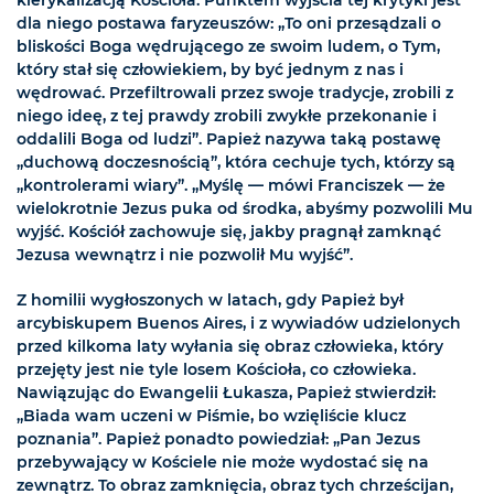
dla niego postawa faryzeuszów: „To oni przesądzali o
bliskości Boga wędrującego ze swoim ludem, o Tym,
który stał się człowiekiem, by być jednym z nas i
wędrować. Przefiltrowali przez swoje tradycje, zrobili z
niego ideę, z tej prawdy zrobili zwykłe przekonanie i
oddalili Boga od ludzi”. Papież nazywa taką postawę
„duchową doczesnością”, która cechuje tych, którzy są
„kontrolerami wiary”. „Myślę — mówi Franciszek — że
wielokrotnie Jezus puka od środka, abyśmy pozwolili Mu
wyjść. Kościół zachowuje się, jakby pragnął zamknąć
Jezusa wewnątrz i nie pozwolił Mu wyjść”.
Z homilii wygłoszonych w latach, gdy Papież był
arcybiskupem Buenos Aires, i z wywiadów udzielonych
przed kilkoma laty wyłania się obraz człowieka, który
przejęty jest nie tyle losem Kościoła, co człowieka.
Nawiązując do Ewangelii Łukasza, Papież stwierdził:
„Biada wam uczeni w Piśmie, bo wzięliście klucz
poznania”. Papież ponadto powiedział: „Pan Jezus
przebywający w Kościele nie może wydostać się na
zewnątrz. To obraz zamknięcia, obraz tych chrześcijan,