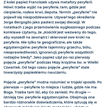
Z kolei papież Franciszek używa metafory peryferii.
Mówi: trzeba wyjść na peryferie, tam, gdzie jest
cierpienie, rozlew krwi, ślepota. Termin „peryferie” nie
pojawił się niespodziewanie. Używał tego określenia
Jorge Bergoglio jako pasterz swojej diecezji. W
notatkach z jego przemówienia wygłoszonego podczas
konklawe czytamy, że „Kościół jest wezwany do tego,
aby wyszedł na zewnątrz i skierował swe kroki na
peryferie. Nie tylko te geograficzne, ale także
egzystencjalne: peryferie tajemnicy grzechu, bólu,
niesprawiedliwości, ignorancji; peryferie wszystkich
rodzajów biedy”. Jako papież użył po raz pierwszy
pojęcia „peryferie” podczas Mszy krzyżma św. w Wielki
Czwartek. Od tego czasu pojęcie „peryferie” stale
towarzyszy papieskiemu nauczaniu.
Pojęcie „peryferie” można rozumieć w trojaki sposób. Po
pierwsze — peryferie to miejsca i ludzie, gdzie nie ma
Boga. Trzeba tam iść, aby Go zanieść. Po drugie —
istnieją tzw. peryferie egzystencjalne. Obejmują one
bardzo różnorakie doświadczenia, które sytuują się w