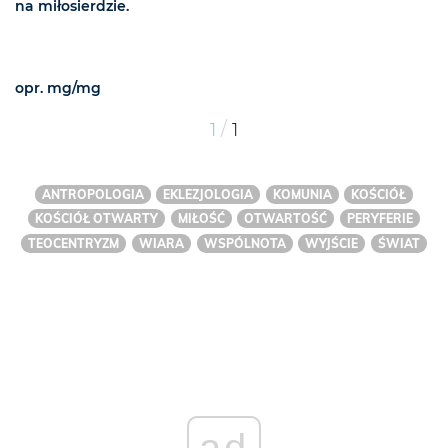
na miłosierdzie.
opr. mg/mg
/
1
1
ANTROPOLOGIA
EKLEZJOLOGIA
KOMUNIA
KOŚCIÓŁ
KOŚCIÓŁ OTWARTY
MIŁOŚĆ
OTWARTOŚĆ
PERYFERIE
TEOCENTRYZM
WIARA
WSPÓLNOTA
WYJŚCIE
ŚWIAT