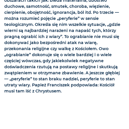
obszarach takich jak: bieda materialna, ubóstwo
duchowe, samotność, smutek, choroba, więzienie,
cierpienie, obojętność, ignorancja, ból itd. Po trzecie —
można rozumieć pojęcie „peryferie” w sensie
teologicznym. Określa się nim wszelkie sytuacje, „gdzie
wierni są najbardziej narażeni na napaść tych, którzy
pragną ograbić ich z wiary”. To ograbianie nie musi się
dokonywać jako bezpośredni atak na wiarę,
przekonania religijne czy walkę z Kościołem. Owo
„ograbianie” dokonuje się o wiele bardziej i o wiele
częściej wówczas, gdy jakiekolwiek negatywne
doświadczenia rzutują na postawy religijne i skutkują
zwątpieniem w otrzymane zbawienie. A jeszcze głębiej
— „peryferie” to stan braku nadziei, peryferie to stan
utraty wiary. Papież Franciszek podpowiada: Kościół
musi tam iść z Chrystusem.