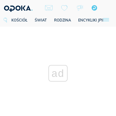
KOŚCIÓŁ
ŚWIAT
RODZINA
ENCYKLIKI JPII
SE
ad