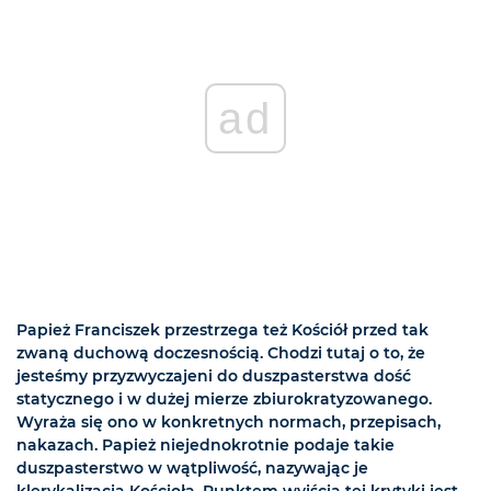
ad
Papież Franciszek przestrzega też Kościół przed tak
zwaną duchową doczesnością. Chodzi tutaj o to, że
jesteśmy przyzwyczajeni do duszpasterstwa dość
statycznego i w dużej mierze zbiurokratyzowanego.
Wyraża się ono w konkretnych normach, przepisach,
nakazach. Papież niejednokrotnie podaje takie
duszpasterstwo w wątpliwość, nazywając je
klerykalizacją Kościoła. Punktem wyjścia tej krytyki jest