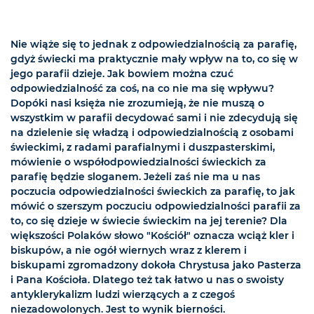
Nie wiąże się to jednak z odpowiedzialnością za parafię,
gdyż świecki ma praktycznie mały wpływ na to, co się w
jego parafii dzieje. Jak bowiem można czuć
odpowiedzialność za coś, na co nie ma się wpływu?
Dopóki nasi księża nie zrozumieją, że nie muszą o
wszystkim w parafii decydować sami i nie zdecydują się
na dzielenie się władzą i odpowiedzialnością z osobami
świeckimi, z radami parafialnymi i duszpasterskimi,
mówienie o współodpowiedzialności świeckich za
parafię będzie sloganem. Jeżeli zaś nie ma u nas
poczucia odpowiedzialności świeckich za parafię, to jak
mówić o szerszym poczuciu odpowiedzialności parafii za
to, co się dzieje w świecie świeckim na jej terenie? Dla
większości Polaków słowo "Kościół" oznacza wciąż kler i
biskupów, a nie ogół wiernych wraz z klerem i
biskupami zgromadzony dokoła Chrystusa jako Pasterza
i Pana Kościoła. Dlatego też tak łatwo u nas o swoisty
antyklerykalizm ludzi wierzących a z czegoś
niezadowolonych. Jest to wynik bierności.