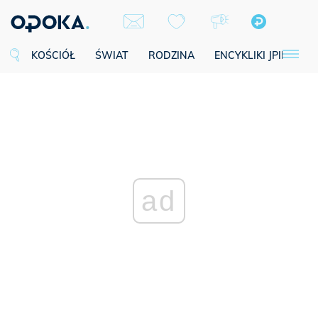
KOŚCIÓŁ
ŚWIAT
RODZINA
ENCYKLIKI JPII
SE
ad