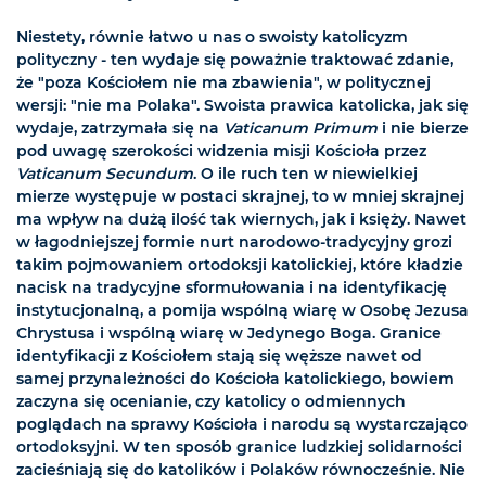
Niestety, równie łatwo u nas o swoisty katolicyzm
polityczny - ten wydaje się poważnie traktować zdanie,
że "poza Kościołem nie ma zbawienia", w politycznej
wersji: "nie ma Polaka". Swoista prawica katolicka, jak się
wydaje, zatrzymała się na
Vaticanum Primum
i nie bierze
pod uwagę szerokości widzenia misji Kościoła przez
Vaticanum Secundum
. O ile ruch ten w niewielkiej
mierze występuje w postaci skrajnej, to w mniej skrajnej
ma wpływ na dużą ilość tak wiernych, jak i księży. Nawet
w łagodniejszej formie nurt narodowo-tradycyjny grozi
takim pojmowaniem ortodoksji katolickiej, które kładzie
nacisk na tradycyjne sformułowania i na identyfikację
instytucjonalną, a pomija wspólną wiarę w Osobę Jezusa
Chrystusa i wspólną wiarę w Jedynego Boga. Granice
identyfikacji z Kościołem stają się węższe nawet od
samej przynależności do Kościoła katolickiego, bowiem
zaczyna się ocenianie, czy katolicy o odmiennych
poglądach na sprawy Kościoła i narodu są wystarczająco
ortodoksyjni. W ten sposób granice ludzkiej solidarności
zacieśniają się do katolików i Polaków równocześnie. Nie