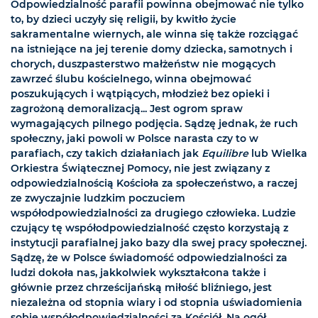
Odpowiedzialność parafii powinna obejmować nie tylko
to, by dzieci uczyły się religii, by kwitło życie
sakramentalne wiernych, ale winna się także rozciągać
na istniejące na jej terenie domy dziecka, samotnych i
chorych, duszpasterstwo małżeństw nie mogących
zawrzeć ślubu kościelnego, winna obejmować
poszukujących i wątpiących, młodzież bez opieki i
zagrożoną demoralizacją... Jest ogrom spraw
wymagających pilnego podjęcia. Sądzę jednak, że ruch
społeczny, jaki powoli w Polsce narasta czy to w
parafiach, czy takich działaniach jak
Equilibre
lub Wielka
Orkiestra Świątecznej Pomocy, nie jest związany z
odpowiedzialnością Kościoła za społeczeństwo, a raczej
ze zwyczajnie ludzkim poczuciem
współodpowiedzialności za drugiego człowieka. Ludzie
czujący tę współodpowiedzialność często korzystają z
instytucji parafialnej jako bazy dla swej pracy społecznej.
Sądzę, że w Polsce świadomość odpowiedzialności za
ludzi dokoła nas, jakkolwiek wykształcona także i
głównie przez chrześcijańską miłość bliźniego, jest
niezależna od stopnia wiary i od stopnia uświadomienia
sobie współodpowiedzialności za Kościół. Na ogół