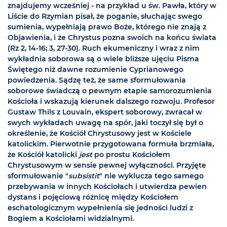
znajdujemy wcześniej - na przykład u św. Pawła, który w
Liście do Rzymian pisał, że poganie, słuchając swego
sumienia, wypełniają prawo Boże, którego nie znają z
Objawienia, i że Chrystus pozna swoich na końcu świata
(Rz 2, 14-16; 3, 27-30). Ruch ekumeniczny i wraz z nim
wykładnia soborowa są o wiele bliższe ujęciu Pisma
Świętego niż dawne rozumienie Cyprianowego
powiedzenia. Sądzę też, że same sformułowania
soborowe świadczą o pewnym etapie samorozumienia
Kościoła i wskazują kierunek dalszego rozwoju. Profesor
Gustaw Thils z Louvain, ekspert soborowy, zwracał w
swych wykładach uwagę na spór, jaki toczył się był o
określenie, że Kościół Chrystusowy jest w Kościele
katolickim. Pierwotnie przygotowana formuła brzmiała,
że Kościół katolicki
jest
po prostu Kościołem
Chrystusowym w sensie pewnej wyłączności. Przyjęte
sformułowanie "
subsistit
" nie wyklucza tego samego
przebywania w innych Kościołach i utwierdza pewien
dystans i pojęciową różnicę między Kościołem
eschatologicznym wypełnienia się jedności ludzi z
Bogiem a Kościołami widzialnymi.