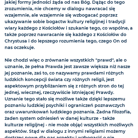
jakiej formy jedności żąda od nas Bóg. Dążąc do tego
zrozumienia, nie chcemy w dialogu nawracać się
wzajemnie, ale wzajemnie się wzbogacać poprzez
ukazywanie sobie bogactw kultury religijnej i tradycji
wiary każdego z Kościołów i szukanie tego, co wspólne, a
także poprzez nawracanie się każdego z Kościołów do
Chrystusa i do lepszego rozumienia tego, czego On od
nas oczekuje.
Nie chodzi więc o zrównanie wszystkich "prawd", ale o
uznanie, że pełna Prawda jest zawsze większa niż nasze
jej poznanie, zaś to, co nazywamy prawdami różnych
ludzkich koncepcji świata czy różnych religii, jest
aspektowym przybliżaniem się z różnych stron do tej
jednej, wiecznej, rzeczywiście istniejącej Prawdy.
Uznanie tego stało się możliwe także dzięki lepszemu
poznaniu ludzkiej psychiki i ograniczeń poznawczych
oraz uwarunkowań ludzkiego poznania. Żadna filozofia,
żaden system odniesień w danej kulturze - także
kulturze religijnej - nie może objąć wszystkich możliwych
aspektów. Stąd w dialogu z innymi religiami możemy
dostrzec nowe dla nas aspekty i wzbogacić o nie