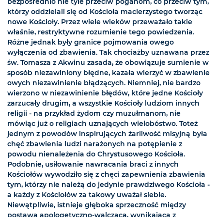
bezpośrednio nie tyle przeciw poganom, co przeciw tym,
którzy oddzielali się od Kościoła macierzystego tworząc
nowe Kościoły. Przez wiele wieków przeważało takie
właśnie, restryktywne rozumienie tego powiedzenia.
Różne jednak były granice pojmowania owego
wyłączenia od zbawienia. Tak chociażby uznawana przez
św. Tomasza z Akwinu zasada, że obowiązuje sumienie w
sposób niezawiniony błędne, kazała wierzyć w zbawienie
owych niezawinienie błądzących. Niemniej, nie bardzo
wierzono w niezawinienie błędów, które jedne Kościoły
zarzucały drugim, a wszystkie Kościoły ludziom innych
religii - na przykład żydom czy muzułmanom, nie
mówiąc już o religiach uznających wielobóstwo. Toteż
jednym z powodów inspirujących żarliwość misyjną była
chęć zbawienia ludzi narażonych na potępienie z
powodu nienależenia do Chrystusowego Kościoła.
Podobnie, usiłowanie nawracania braci z innych
Kościołów wywodziło się z chęci zapewnienia zbawienia
tym, którzy nie należą do jedynie prawdziwego Kościoła -
a każdy z Kościołów za takowy uważał siebie.
Niewątpliwie, istnieje głęboka sprzeczność między
postawą apologetyczno-walczącą, wynikającą z