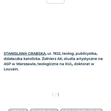
STANISŁAWA GRABSKA
, ur. 1922, teolog, publicystka,
działaczka katolicka. Żołnierz AK, studia artystyczne na
ASP w Warszawie, teologiczne na KUL, doktorat w
Louvain.
/
1
1
CHRYSTUS
EWANGELIZACJA
KATOLICYZM POLITYCZNY