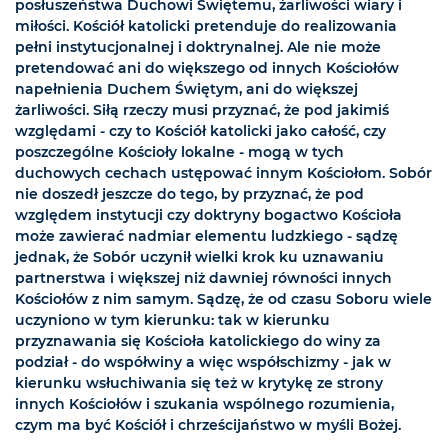
posłuszeństwa Duchowi Świętemu, żarliwości wiary i
miłości. Kościół katolicki pretenduje do realizowania
pełni instytucjonalnej i doktrynalnej. Ale nie może
pretendować ani do większego od innych Kościołów
napełnienia Duchem Świętym, ani do większej
żarliwości. Siłą rzeczy musi przyznać, że pod jakimiś
względami - czy to Kościół katolicki jako całość, czy
poszczególne Kościoły lokalne - mogą w tych
duchowych cechach ustępować innym Kościołom. Sobór
nie doszedł jeszcze do tego, by przyznać, że pod
względem instytucji czy doktryny bogactwo Kościoła
może zawierać nadmiar elementu ludzkiego - sądzę
jednak, że Sobór uczynił wielki krok ku uznawaniu
partnerstwa i większej niż dawniej równości innych
Kościołów z nim samym. Sądzę, że od czasu Soboru wiele
uczyniono w tym kierunku: tak w kierunku
przyznawania się Kościoła katolickiego do winy za
podział - do współwiny a więc współschizmy - jak w
kierunku wsłuchiwania się też w krytykę ze strony
innych Kościołów i szukania wspólnego rozumienia,
czym ma być Kościół i chrześcijaństwo w myśli Bożej.