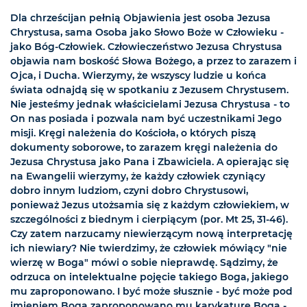
Dla chrześcijan pełnią Objawienia jest osoba Jezusa
Chrystusa, sama Osoba jako Słowo Boże w Człowieku -
jako Bóg-Człowiek. Człowieczeństwo Jezusa Chrystusa
objawia nam boskość Słowa Bożego, a przez to zarazem i
Ojca, i Ducha. Wierzymy, że wszyscy ludzie u końca
świata odnajdą się w spotkaniu z Jezusem Chrystusem.
Nie jesteśmy jednak właścicielami Jezusa Chrystusa - to
On nas posiada i pozwala nam być uczestnikami Jego
misji. Kręgi należenia do Kościoła, o których piszą
dokumenty soborowe, to zarazem kręgi należenia do
Jezusa Chrystusa jako Pana i Zbawiciela. A opierając się
na Ewangelii wierzymy, że każdy człowiek czyniący
dobro innym ludziom, czyni dobro Chrystusowi,
ponieważ Jezus utożsamia się z każdym człowiekiem, w
szczególności z biednym i cierpiącym (por. Mt 25, 31-46).
Czy zatem narzucamy niewierzącym nową interpretację
ich niewiary? Nie twierdzimy, że człowiek mówiący "nie
wierzę w Boga" mówi o sobie nieprawdę. Sądzimy, że
odrzuca on intelektualne pojęcie takiego Boga, jakiego
mu zaproponowano. I być może słusznie - być może pod
imieniem Boga zaproponowano mu karykaturę Boga -