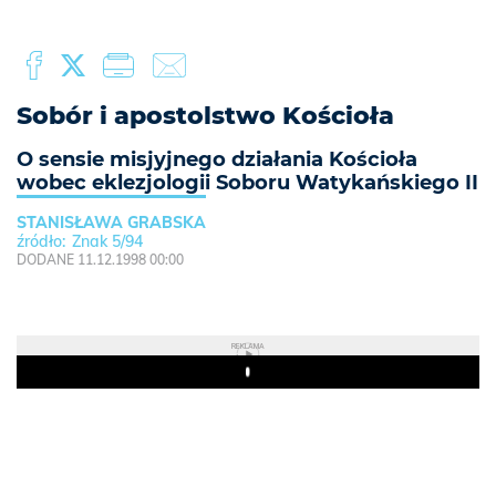
Sobór i apostolstwo Kościoła
O sensie misjyjnego działania Kościoła
wobec eklezjologii Soboru Watykańskiego II
STANISŁAWA GRABSKA
Znak 5/94
DODANE 11.12.1998 00:00
REKLAMA
Play