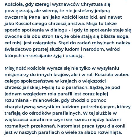
Kościoła, gdy szeregi wyznawców Chrystusa się
powiększają, ale wiemy, że nie jesteśmy jedyną
owczarnią Pana, ani jako Kościół katolicki, ani nawet
jako Kościół całego chrześcijaństwa. Misja to także
sposób spotkania w dialogu - i gdy to spotkanie staje się
owocne dla obu stron tak, że obie stają się bliższe Boga,
cel misji jest osiągnięty. Stąd do zadań misyjnych należy
świadectwo prostej służby ludom i narodom, wśród
których chrześcijanie żyją i pracują.
Misyjność Kościoła wyraża się nie tylko w wysyłaniu
misjonarzy do innych krajów, ale i w roli Kościoła wobec
całego społeczeństwa w krajach o większości
chrześcijańskiej. Myślę tu o parafiach. Sądzę, że pod
jednym względem rola parafii jest coraz lepiej
rozumiana - mianowicie, gdy chodzi o pomoc
charytatywną wszystkim ludziom potrzebującym, którzy
trafiają do ośrodków parafialnych. W tej służbie w
większości parafii nie czyni się różnic między ludźmi
rozmaitych przekonań. Natomiast praca typu diakonii
jest w naszych parafiach o wiele za słabo rozwinięta.