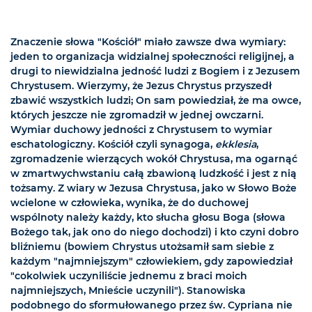
Znaczenie słowa "Kościół" miało zawsze dwa wymiary:
jeden to organizacja widzialnej społeczności religijnej, a
drugi to niewidzialna jedność ludzi z Bogiem i z Jezusem
Chrystusem. Wierzymy, że Jezus Chrystus przyszedł
zbawić wszystkich ludzi; On sam powiedział, że ma owce,
których jeszcze nie zgromadził w jednej owczarni.
Wymiar duchowy jedności z Chrystusem to wymiar
eschatologiczny. Kościół czyli synagoga,
ekklesia
,
zgromadzenie wierzących wokół Chrystusa, ma ogarnąć
w zmartwychwstaniu całą zbawioną ludzkość i jest z nią
tożsamy. Z wiary w Jezusa Chrystusa, jako w Słowo Boże
wcielone w człowieka, wynika, że do duchowej
wspólnoty należy każdy, kto słucha głosu Boga (słowa
Bożego tak, jak ono do niego dochodzi) i kto czyni dobro
bliźniemu (bowiem Chrystus utożsamił sam siebie z
każdym "najmniejszym" człowiekiem, gdy zapowiedział
"cokolwiek uczyniliście jednemu z braci moich
najmniejszych, Mnieście uczynili"). Stanowiska
podobnego do sformułowanego przez św. Cypriana nie