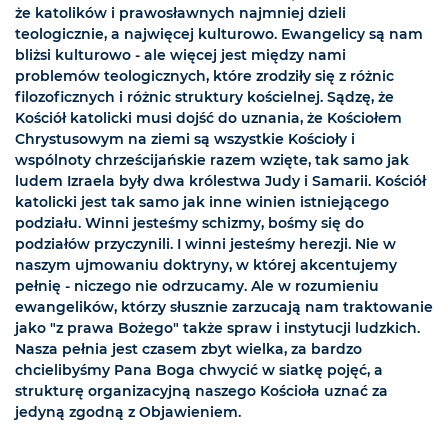
że katolików i prawosławnych najmniej dzieli
teologicznie, a najwięcej kulturowo. Ewangelicy są nam
bliżsi kulturowo - ale więcej jest między nami
problemów teologicznych, które zrodziły się z różnic
filozoficznych i różnic struktury kościelnej. Sądzę, że
Kościół katolicki musi dojść do uznania, że Kościołem
Chrystusowym na ziemi są wszystkie Kościoły i
wspólnoty chrześcijańskie razem wzięte, tak samo jak
ludem Izraela były dwa królestwa Judy i Samarii. Kościół
katolicki jest tak samo jak inne winien istniejącego
podziału. Winni jesteśmy schizmy, bośmy się do
podziałów przyczynili. I winni jesteśmy herezji. Nie w
naszym ujmowaniu doktryny, w której akcentujemy
pełnię - niczego nie odrzucamy. Ale w rozumieniu
ewangelików, którzy słusznie zarzucają nam traktowanie
jako "z prawa Bożego" także spraw i instytucji ludzkich.
Nasza pełnia jest czasem zbyt wielka, za bardzo
chcielibyśmy Pana Boga chwycić w siatkę pojęć, a
strukturę organizacyjną naszego Kościoła uznać za
jedyną zgodną z Objawieniem.