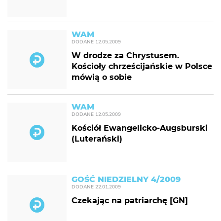
WAM
DODANE
12.05.2009
W drodze za Chrystusem.
Kościoły chrześcijańskie w Polsce
mówią o sobie
WAM
DODANE
12.05.2009
Kościół Ewangelicko-Augsburski
(Luterański)
GOŚĆ NIEDZIELNY 4/2009
DODANE
22.01.2009
Czekając na patriarchę [GN]