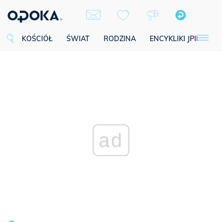
KOŚCIÓŁ
ŚWIAT
RODZINA
ENCYKLIKI JPII
SE
ad