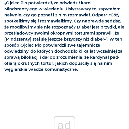
„Ojciec Pio potwierdził, że odwiedził kard.
Mindszenty'ego w więzieniu. Usłyszawszy to, zapytałem
naiwnie, czy go poznał i z nim rozmawiał. Odparł: «Cóż,
spotkaliśmy się i rozmawialiśmy. Czy naprawdę sądzisz,
że moglibyśmy się nie rozpoznać? Diabeł jest brzydki, ale
prześladowcy swoimi okropnymi torturami sprawili, że
[Mindszenty] stał się jeszcze brzydszy niż diabeł»”. W ten
sposób Ojciec Pio potwierdził swe tajemnicze
odwiedziny, do których dochodziło kilka lat wcześniej za
sprawą bilokacji i dał do zrozumienia, że kardynał padł
ofiarą okrutnych tortur, jakich dopuściły się na nim
węgierskie władze komunistyczne.
ad