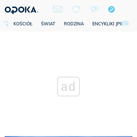
KOŚCIÓŁ
ŚWIAT
RODZINA
ENCYKLIKI JPII
SE
ad