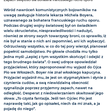
Wśród nawróceń komunistycznych bojowników na
uwagę zasługuje historia lekarza Michela Boyera,
uznawanego za bohatera francuskiego ruchu oporu.
Podczas drugiej wojny światowej był on świadkiem
wielu okrucieństw, niesprawiedliwości i nadużyć,
również ze strony swych towarzyszy broni, co sprawiło, iż
nie był w stanie o nich ani zapomnieć, ani ich wybaczyć.
Odrzuciwszy wszystko, w co do tej pory wierzył, planował
popełnić samobójstwo. Po głowie chodziła mu tylko
jedna myśl: „Lepiej z tym wszystkim skończyć i odejść z
tego brudnego świata”. O swej udręce opowiedział
przyjacielowi, który zaproponował mu wyjazd do Ojca
Pio we Włoszech. Boyer nie znał włoskiego kapucyna.
Przyjaciel wyjaśnił mu, że jest on stygmatykiem i słynie z
czynienia cudów, a swą niewidzialną obecność
sygnalizuje poprzez przyjemny zapach, nawet na
odległość. Desperat z niedowierzaniem skwitował jego
słowa: „To czysta fantazja. Jeśli ten Ojciec Pio jest
naprawdę taki, jak go opisałeś, niech da mi znak, a ja
pojadę do niego”.