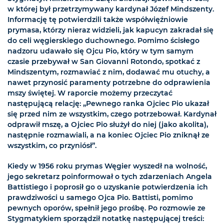
w której był przetrzymywany kardynał Józef Mindszenty.
Informację tę potwierdzili także współwięźniowie
prymasa, którzy nieraz widzieli, jak kapucyn zakradał się
do celi węgierskiego duchownego. Pomimo ścisłego
nadzoru udawało się Ojcu Pio, który w tym samym
czasie przebywał w San Giovanni Rotondo, spotkać z
Mindszentym, rozmawiać z nim, dodawać mu otuchy, a
nawet przynosić paramenty potrzebne do odprawienia
mszy świętej. W raporcie możemy przeczytać
następującą relację: „Pewnego ranka Ojciec Pio ukazał
się przed nim ze wszystkim, czego potrzebował. Kardynał
odprawił mszę, a Ojciec Pio służył do niej (jako akolita),
następnie rozmawiali, a na koniec Ojciec Pio zniknął ze
wszystkim, co przyniósł”.
Kiedy w 1956 roku prymas Węgier wyszedł na wolność,
jego sekretarz poinformował o tych zdarzeniach Angela
Battistiego i poprosił go o uzyskanie potwierdzenia ich
prawdziwości u samego Ojca Pio. Battisti, pomimo
pewnych oporów, spełnił jego prośbę. Po rozmowie ze
Stygmatykiem sporządził notatkę następującej treści: