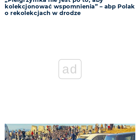
„Pielgrzymka nie jest po to, aby
kolekcjonować wspomnienia” – abp Polak
o rekolekcjach w drodze
ad