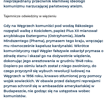
nieprzejednany przeciwnik kłamliwej ideologii
komunizmu narzucającej państwowy ateizm.
Tajemnicze odwiedziny w więzieniu
Gdy na Węgrzech komuniści pod wodzą Rákosiego
rozpętali walkę z Kościołem, papież Pius XII mianował
arcybiskupa Esztergomu (Ostrzyhomia), Józefa
Mindszentego (Phema), prymasem tego kraju, wręczając
mu równocześnie kapelusz kardynalski. Wkrótce
komunistyczny rząd Węgier fałszywie oskarżył prymasa o
zdradę stanu i skazał go na dożywotnie więzienie,
dokonując jego aresztowania w grudniu 1948 roku.
Dopiero po ośmiu latach został z niego zwolniony, do
czego przyczynił się wybuch rewolucji ludowej na
Węgrzech w 1956 roku, krwawo stłumionej przy pomocy
wojsk sowieckich. W obawie przed dalszymi represjami
prymas schronił się w ambasadzie amerykańskiej w
Budapeszcie, nie godząc się na ustępstwa wobec
komunistów.