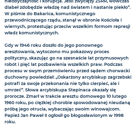
nieobyczajność i korupcja. Jeśli zwycięży ZSRR, wówczas
diabeł zdobędzie władzę nad światem i nastanie piekło”.
W piśmie do Bakarica, komunistycznego
przewodniczącego rządu, stanął w obronie Kościoła i
wiernych, protestując przeciw wszelkim formom represji
władz komunistycznych.
Gdy w 1946 roku doszło do jego ponownego
aresztowania, wytoczono mu pokazowy proces
polityczny, skazując go na szesnaście lat przymusowych
robót i pięć lat pozbawienia wszelkich praw. Podczas
procesu w swym przemówieniu przed sądem chorwacki
duchowny powiedział: „Oskarżony arcybiskup zagrzebski
potrafi za swoje przekonania nie tylko cierpieć, ale i
umrzeć”. Słowa arcybiskupa Stepinaca okazały się
prorocze. Zmarł w trakcie aresztu domowego 10 lutego
1960 roku, po ciężkiej chorobie spowodowanej nieudaną
próbą jego otrucia, wybaczając swoim winowajcom.
Papież Jan Paweł II ogłosił go błogosławionym w 1998
roku.