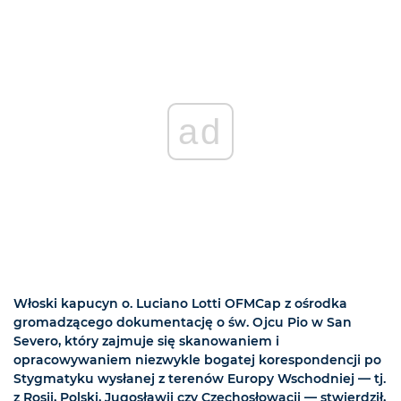
ad
Włoski kapucyn o. Luciano Lotti OFMCap z ośrodka
gromadzącego dokumentację o św. Ojcu Pio w San
Severo, który zajmuje się skanowaniem i
opracowywaniem niezwykle bogatej korespondencji po
Stygmatyku wysłanej z terenów Europy Wschodniej — tj.
z Rosji, Polski, Jugosławii czy Czechosłowacji — stwierdził,