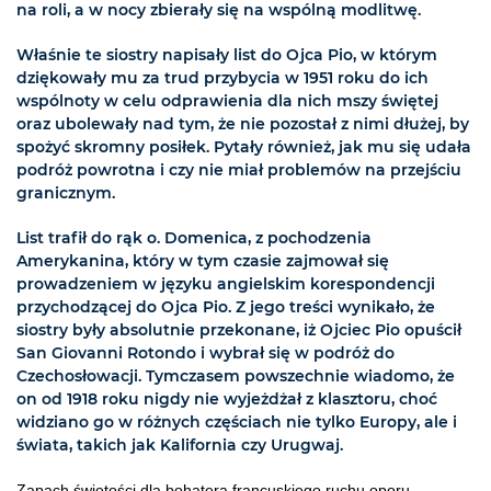
na roli, a w nocy zbierały się na wspólną modlitwę.
Właśnie te siostry napisały list do Ojca Pio, w którym
dziękowały mu za trud przybycia w 1951 roku do ich
wspólnoty w celu odprawienia dla nich mszy świętej
oraz ubolewały nad tym, że nie pozostał z nimi dłużej, by
spożyć skromny posiłek. Pytały również, jak mu się udała
podróż powrotna i czy nie miał problemów na przejściu
granicznym.
List trafił do rąk o. Domenica, z pochodzenia
Amerykanina, który w tym czasie zajmował się
prowadzeniem w języku angielskim korespondencji
przychodzącej do Ojca Pio. Z jego treści wynikało, że
siostry były absolutnie przekonane, iż Ojciec Pio opuścił
San Giovanni Rotondo i wybrał się w podróż do
Czechosłowacji. Tymczasem powszechnie wiadomo, że
on od 1918 roku nigdy nie wyjeżdżał z klasztoru, choć
widziano go w różnych częściach nie tylko Europy, ale i
świata, takich jak Kalifornia czy Urugwaj.
Zapach świętości dla bohatera francuskiego ruchu oporu