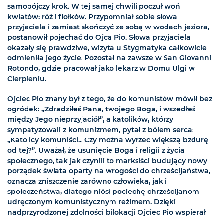
samobójczy krok. W tej samej chwili poczuł woń
kwiatów: róż i fiołków. Przypomniał sobie słowa
przyjaciela i zamiast skończyć ze sobą w wodach jeziora,
postanowił pojechać do Ojca Pio. Słowa przyjaciela
okazały się prawdziwe, wizyta u Stygmatyka całkowicie
odmieniła jego życie. Pozostał na zawsze w San Giovanni
Rotondo, gdzie pracował jako lekarz w Domu Ulgi w
Cierpieniu.
Ojciec Pio znany był z tego, że do komunistów mówił bez
ogródek: „Zdradziłeś Pana, twojego Boga, i wszedłeś
między Jego nieprzyjaciół”, a katolików, którzy
sympatyzowali z komunizmem, pytał z bólem serca:
„Katolicy komuniści... Czy można wyrzec większą bzdurę
od tej?”. Uważał, że usunięcie Boga i religii z życia
społecznego, tak jak czynili to marksiści budujący nowy
porządek świata oparty na wrogości do chrześcijaństwa,
oznacza zniszczenie zarówno człowieka, jak i
społeczeństwa, dlatego niósł pociechę chrześcijanom
udręczonym komunistycznym reżimem. Dzięki
nadprzyrodzonej zdolności bilokacji Ojciec Pio wspierał