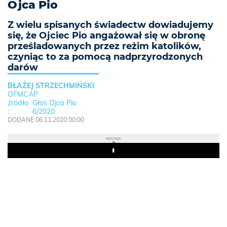
Ojca Pio
Z wielu spisanych świadectw dowiadujemy
się, że Ojciec Pio angażował się w obronę
prześladowanych przez reżim katolików,
czyniąc to za pomocą nadprzyrodzonych
darów
BŁAŻEJ STRZECHMIŃSKI
OFMCAP
Głos Ojca Pio
6/2020
DODANE 06.11.2020 00:00
REKLAMA
Play