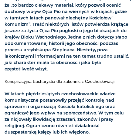
że „to bardzo ciekawy materiał, który pozwoli ocenić
duchowy wpływ Ojca Pio na wiernych w krajach, gdzie
w tamtych latach panował niechętny Kościołowi
komunizm”. Treść niektórych listów potwierdza krążące
jeszcze za życia Ojca Pio pogłoski o jego bilokacjach do
krajów Bloku Wschodniego. Jedna z nich dotyczy słabo
udokumentowanej historii jego obecności podczas
procesu arcybiskupa Stepinaca. Niestety, poza
lakonicznymi informacjami na ten temat trudno ustalić,
jaki charakter miała ta obecność i jaka była
częstotliwość wizyt.
Konspiracyjna Eucharystia dla zakonnic z Czechosłowacji
W latach pięćdziesiątych czechosłowackie władze
komunistyczne postanowiły przejąć kontrolę nad
sprawami i organizacją Kościoła katolickiego oraz
ograniczyć jego wpływ na społeczeństwo. W tym celu
zainicjowały likwidację zrzeszeń, zakonów i prasy
religijnej. Ograniczono również działalność
duszpasterską księży lub ich więziono.