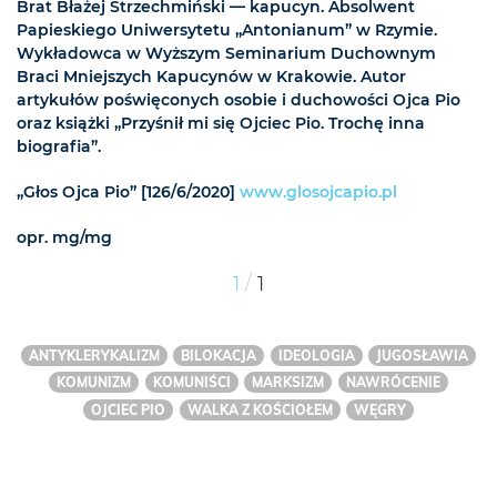
Brat Błażej Strzechmiński — kapucyn. Absolwent
Papieskiego Uniwersytetu „Antonianum” w Rzymie.
Wykładowca w Wyższym Seminarium Duchownym
Braci Mniejszych Kapucynów w Krakowie. Autor
artykułów poświęconych osobie i duchowości Ojca Pio
oraz książki „Przyśnił mi się Ojciec Pio. Trochę inna
biografia”.
„Głos Ojca Pio” [126/6/2020]
www.glosojcapio.pl
opr. mg/mg
/
1
1
ANTYKLERYKALIZM
BILOKACJA
IDEOLOGIA
JUGOSŁAWIA
KOMUNIZM
KOMUNIŚCI
MARKSIZM
NAWRÓCENIE
OJCIEC PIO
WALKA Z KOŚCIOŁEM
WĘGRY