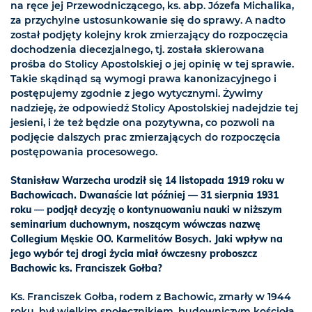
na ręce jej Przewodniczącego, ks. abp. Józefa Michalika,
za przychylne ustosunkowanie się do sprawy. A nadto
został podjęty kolejny krok zmierzający do rozpoczęcia
dochodzenia diecezjalnego, tj. została skierowana
prośba do Stolicy Apostolskiej o jej opinię w tej sprawie.
Takie skądinąd są wymogi prawa kanonizacyjnego i
postępujemy zgodnie z jego wytycznymi. Żywimy
nadzieję, że odpowiedź Stolicy Apostolskiej nadejdzie tej
jesieni, i że też będzie ona pozytywna, co pozwoli na
podjęcie dalszych prac zmierzających do rozpoczęcia
postępowania procesowego.
Stanisław Warzecha urodził się 14 listopada 1919 roku w
Bachowicach. Dwanaście lat później — 31 sierpnia 1931
roku — podjął decyzję o kontynuowaniu nauki w niższym
seminarium duchownym, noszącym wówczas nazwę
Collegium Męskie OO. Karmelitów Bosych. Jaki wpływ na
jego wybór tej drogi życia miał ówczesny proboszcz
Bachowic ks. Franciszek Gołba?
Ks. Franciszek Gołba, rodem z Bachowic, zmarły w 1944
roku, był wielkim społecznikiem, budowniczym kościoła