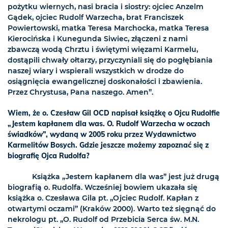
pożytku wiernych, nasi bracia i siostry: ojciec Anzelm
Gądek, ojciec Rudolf Warzecha, brat Franciszek
Powiertowski, matka Teresa Marchocka, matka Teresa
Kierocińska i Kunegunda Siwiec, złączeni z nami
zbawczą wodą Chrztu i świętymi więzami Karmelu,
dostąpili chwały ołtarzy, przyczyniali się do pogłębiania
naszej wiary i wspierali wszystkich w drodze do
osiągnięcia ewangelicznej doskonałości i zbawienia.
Przez Chrystusa, Pana naszego. Amen”.
Wiem, że o. Czesław Gil OCD napisał książkę o Ojcu Rudolfie
„Jestem kapłanem dla was. O. Rudolf Warzecha w oczach
świadków”, wydaną w 2005 roku przez Wydawnictwo
Karmelitów Bosych. Gdzie jeszcze możemy zapoznać się z
biografię Ojca Rudolfa?
Książka „Jestem kapłanem dla was” jest już drugą
biografią o. Rudolfa. Wcześniej bowiem ukazała się
książka o. Czesława Gila pt. „Ojciec Rudolf. Kapłan z
otwartymi oczami” (Kraków 2000). Warto też sięgnąć do
nekrologu pt. „O. Rudolf od Przebicia Serca św. M.N.