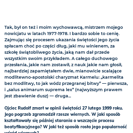
Tak, był on też i moim wychowawcą, mistrzem mojego
nowicjatu w latach 1977-1978. I bardzo sobie to cenię.
Zajmując się procesem ukazania świętości jego życia
spłacam choć po części dług, jaki mu winienem, za
szkołę świątobliwego życia, jaką nam dał przede
wszystkim swoim przykładem. A całego duchowego
przesłania, jakie nam zostawił, z nauk jakie nam głosił,
najbardziej zapamiętałem dwie, mianowicie scalające
modlitewno-apostolski charyzmat Karmelu: „karmelita
bez modlitwy, to jak wódz przegranej bitwy” — pierwsza,
i „salus animarum suprema lex” (najwyższym prawem
jest zbawienie dusz) — druga...
Ojciec Rudolf zmarł w opinii świętości 27 lutego 1999 roku.
Jego pogrzeb zgromadził rzesze wiernych. W jaki sposób
kształtowały się później starania o wszczęcie procesu
beatyfikacyjnego? W jaki też sposób rosła jego popularność