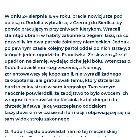
W dniu 24 sierpnia 1944 roku, bracia nowicjusze pod
opieką o. Rudolfa wybrali się z Czernej do Siedlca, by
pomóc pracującym przy żniwach klerykom. Wracali
stamtąd ubrani w habity zakonne brzegiem lasu, na co
pozwoliły im dwa patrole żołnierzy niemieckich. Jednak
po pewnym czasie kolejny partol oddał do nich strzały, z
których jeden ugodził br. Franciszka. Ze słowem „Jezu”
upadł on na ziemię, wydając ciche jęki bólu. Wtenczas o.
Rudolf udzielił mu rozgrzeszenia, a Niemcy,
zorientowawszy się kogo zabili, nie wyrazili żadnego
zakłopotania, ale gratulowali temu, który strzelał za
bardzo celny strzał w sam kręgosłup. Tym samym
naocznie potwierdzili, że zabójstwo to było owocem ich
wrogości i nienawiści do Kościoła katolickiego i do
chrześcijaństwa, jaką wszczepiano oddziałom
faszystowskim w czasie ich formacji i objawiającej się na
sam widok stroju zakonnego.
O. Rudolf często opowiadał nam o tej męczeńskiej