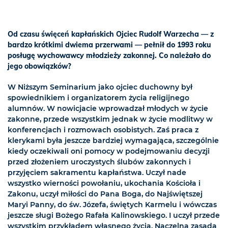
Od czasu święceń kapłańskich Ojciec Rudolf Warzecha — z
bardzo krótkimi dwiema przerwami — pełnił do 1993 roku
posługę wychowawcy młodzieży zakonnej. Co należało do
jego obowiązków?
W Niższym Seminarium jako ojciec duchowny był
spowiednikiem i organizatorem życia religijnego
alumnów. W nowicjacie wprowadzał młodych w życie
zakonne, przede wszystkim jednak w życie modlitwy w
konferencjach i rozmowach osobistych. Zaś praca z
klerykami była jeszcze bardziej wymagająca, szczególnie
kiedy oczekiwali oni pomocy w podejmowaniu decyzji
przed złożeniem uroczystych ślubów zakonnych i
przyjęciem sakramentu kapłaństwa. Uczył nade
wszystko wierności powołaniu, ukochania Kościoła i
Zakonu, uczył miłości do Pana Boga, do Najświętszej
Maryi Panny, do św. Józefa, świętych Karmelu i wówczas
jeszcze sługi Bożego Rafała Kalinowskiego. I uczył przede
wszystkim przykładem własnego życia. Naczelną zasadą