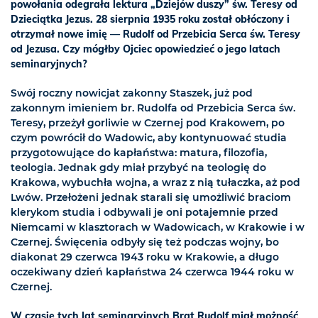
powołania odegrała lektura „Dziejów duszy” św. Teresy od
Dzieciątka Jezus. 28 sierpnia 1935 roku został obłóczony i
otrzymał nowe imię — Rudolf od Przebicia Serca św. Teresy
od Jezusa. Czy mógłby Ojciec opowiedzieć o jego latach
seminaryjnych?
Swój roczny nowicjat zakonny Staszek, już pod
zakonnym imieniem br. Rudolfa od Przebicia Serca św.
Teresy, przeżył gorliwie w Czernej pod Krakowem, po
czym powrócił do Wadowic, aby kontynuować studia
przygotowujące do kapłaństwa: matura, filozofia,
teologia. Jednak gdy miał przybyć na teologię do
Krakowa, wybuchła wojna, a wraz z nią tułaczka, aż pod
Lwów. Przełożeni jednak starali się umożliwić braciom
klerykom studia i odbywali je oni potajemnie przed
Niemcami w klasztorach w Wadowicach, w Krakowie i w
Czernej. Święcenia odbyły się też podczas wojny, bo
diakonat 29 czerwca 1943 roku w Krakowie, a długo
oczekiwany dzień kapłaństwa 24 czerwca 1944 roku w
Czernej.
W czasie tych lat seminaryjnych Brat Rudolf miał możność