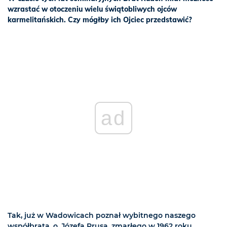
wzrastać w otoczeniu wielu świątobliwych ojców
karmelitańskich. Czy mógłby ich Ojciec przedstawić?
ad
Tak, już w Wadowicach poznał wybitnego naszego
współbrata, o. Józefa Prusa, zmarłego w 1962 roku,