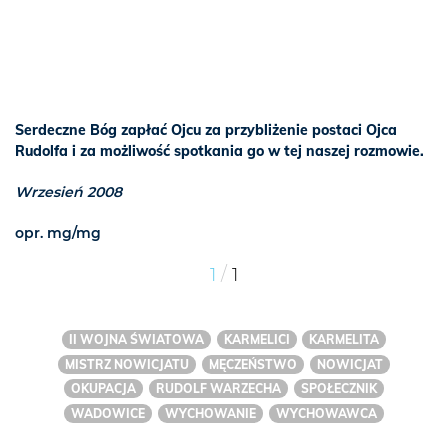
Serdeczne Bóg zapłać Ojcu za przybliżenie postaci Ojca
Rudolfa i za możliwość spotkania go w tej naszej rozmowie.
Wrzesień 2008
opr. mg/mg
/
1
1
II WOJNA ŚWIATOWA
KARMELICI
KARMELITA
MISTRZ NOWICJATU
MĘCZEŃSTWO
NOWICJAT
OKUPACJA
RUDOLF WARZECHA
SPOŁECZNIK
WADOWICE
WYCHOWANIE
WYCHOWAWCA