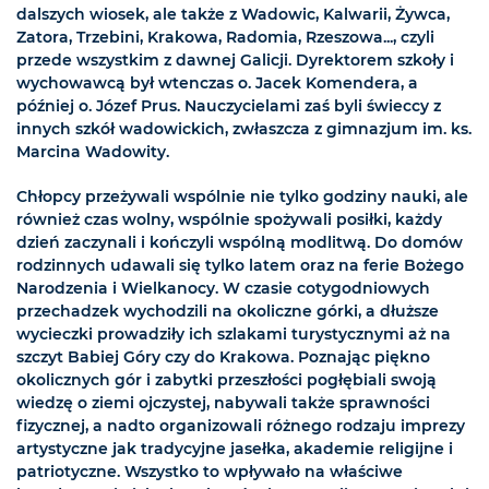
dalszych wiosek, ale także z Wadowic, Kalwarii, Żywca,
Zatora, Trzebini, Krakowa, Radomia, Rzeszowa..., czyli
przede wszystkim z dawnej Galicji. Dyrektorem szkoły i
wychowawcą był wtenczas o. Jacek Komendera, a
później o. Józef Prus. Nauczycielami zaś byli świeccy z
innych szkół wadowickich, zwłaszcza z gimnazjum im. ks.
Marcina Wadowity.
Chłopcy przeżywali wspólnie nie tylko godziny nauki, ale
również czas wolny, wspólnie spożywali posiłki, każdy
dzień zaczynali i kończyli wspólną modlitwą. Do domów
rodzinnych udawali się tylko latem oraz na ferie Bożego
Narodzenia i Wielkanocy. W czasie cotygodniowych
przechadzek wychodzili na okoliczne górki, a dłuższe
wycieczki prowadziły ich szlakami turystycznymi aż na
szczyt Babiej Góry czy do Krakowa. Poznając piękno
okolicznych gór i zabytki przeszłości pogłębiali swoją
wiedzę o ziemi ojczystej, nabywali także sprawności
fizycznej, a nadto organizowali różnego rodzaju imprezy
artystyczne jak tradycyjne jasełka, akademie religijne i
patriotyczne. Wszystko to wpływało na właściwe