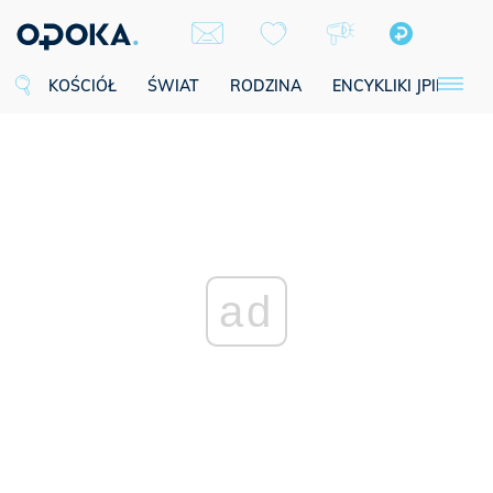
KOŚCIÓŁ
ŚWIAT
RODZINA
ENCYKLIKI JPII
SE
ad