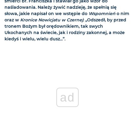
śmierci br. Franciszka i stawiał go jako wzór do
naśladowania. Należy żywić nadzieję, że spełnią się
słowa, jakie napisał on we wstępie do
Wspomnień
o nim
oraz w
Kronice Nowicjatu w Czernej
: „Odszedł, by przed
tronem Bożym był orędownikiem, tak swych
Ukochanych na świecie, jak i rodziny zakonnej, a może
kiedyś i wielu, wielu dusz...”.
ad