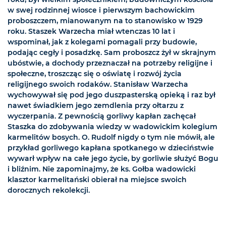
w swej rodzinnej wiosce i pierwszym bachowickim
proboszczem, mianowanym na to stanowisko w 1929
roku. Staszek Warzecha miał wtenczas 10 lat i
wspominał, jak z kolegami pomagali przy budowie,
podając cegły i posadzkę. Sam proboszcz żył w skrajnym
ubóstwie, a dochody przeznaczał na potrzeby religijne i
społeczne, troszcząc się o oświatę i rozwój życia
religijnego swoich rodaków. Stanisław Warzecha
wychowywał się pod jego duszpasterską opieką i raz był
nawet świadkiem jego zemdlenia przy ołtarzu z
wyczerpania. Z pewnością gorliwy kapłan zachęcał
Staszka do zdobywania wiedzy w wadowickim kolegium
karmelitów bosych. O. Rudolf nigdy o tym nie mówił, ale
przykład gorliwego kapłana spotkanego w dzieciństwie
wywarł wpływ na całe jego życie, by gorliwie służyć Bogu
i bliźnim. Nie zapominajmy, że ks. Gołba wadowicki
klasztor karmelitański obierał na miejsce swoich
dorocznych rekolekcji.