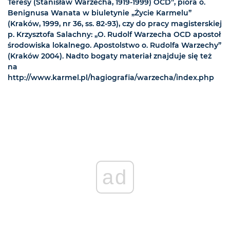
Teresy (Stanisław Warzecha, 1919-1999) OCD”, pióra o.
Benignusa Wanata w biuletynie „Życie Karmelu”
(Kraków, 1999, nr 36, ss. 82-93), czy do pracy magisterskiej
p. Krzysztofa Salachny: „O. Rudolf Warzecha OCD apostoł
środowiska lokalnego. Apostolstwo o. Rudolfa Warzechy”
(Kraków 2004). Nadto bogaty materiał znajduje się też
na
http://www.karmel.pl/hagiografia/warzecha/index.php
ad