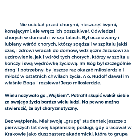
Nie uciekał przed chorymi, nieszczęśliwymi,
konającymi, ale wręcz ich poszukiwał. Odwiedzał
chorych w domach i w szpitalach. Był oczekiwany i
lubiany wśród chorych, którzy spędzali w szpitalu jakiś
czas, i zdrowi wracali do domów, wdzięczni Jezusowi za
uzdrowienie, jak i wśród tych chorych, którzy w szpitalu
kończyli swą wędrówkę życiową. Im Bóg był szczególnie
drogi i potrzebny, by jeszcze raz okazać miłosierdzie i
miłość w ostatnich chwilach życia. A o. Rudolf dawał im
właśnie Boga i rozsiewał Jego miłosierdzie.
Wielu nazywało go „Wujkiem”. Potrafił skupić wokół siebie
za swojego życia bardzo wielu ludzi. Na pewno można
stwierdzić, że był charyzmatyczny.
Bez wątpienia. Miał swoją „grupę” studentek jeszcze z
pierwszych lat swej kapłańskiej posługi, gdy pracował w
Krakowie jako duszpasterz akademicki, która to grupa