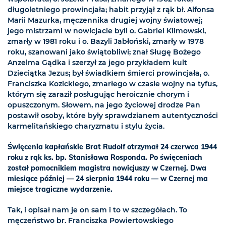
długoletniego prowincjała; habit przyjął z rąk bł. Alfonsa
Marii Mazurka, męczennika drugiej wojny światowej;
jego mistrzami w nowicjacie byli o. Gabriel Klimowski,
zmarły w 1981 roku i o. Bazyli Jabłoński, zmarły w 1978
roku, szanowani jako świątobliwi; znał Sługę Bożego
Anzelma Gądka i szerzył za jego przykładem kult
Dzieciątka Jezus; był świadkiem śmierci prowincjała, o.
Franciszka Kozickiego, zmarłego w czasie wojny na tyfus,
którym się zaraził posługując heroicznie chorym i
opuszczonym. Słowem, na jego życiowej drodze Pan
postawił osoby, które były sprawdzianem autentyczności
karmelitańskiego charyzmatu i stylu życia.
Święcenia kapłańskie Brat Rudolf otrzymał 24 czerwca 1944
roku z rąk ks. bp. Stanisława Rosponda. Po święceniach
został pomocnikiem magistra nowicjuszy w Czernej. Dwa
miesiące później — 24 sierpnia 1944 roku — w Czernej ma
miejsce tragiczne wydarzenie.
Tak, i opisał nam je on sam i to w szczegółach. To
męczeństwo br. Franciszka Powiertowskiego