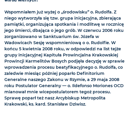
wśród wiernych?
Wspomniałem już wyżej o „środowisku” o. Rudolfa. Z
niego wytworzyła się tzw. grupa inicjacyjna, zbierająca
pamiątki, organizująca spotkania i modlitwę w rocznicę
jego śmierci, dbająca o jego grób. W czerwcu 2006 roku
zorganizowano w Sanktuarium św. Józefa w
Wadowicach Sesję wspomnieniową o o. Rudolfie. W
końcu 5 kwietnia 2008 roku, w odpowiedzi na list tejże
grupy inicjacyjnej Kapituła Prowincjalna Krakowskiej
Prowincji Karmelitów Bosych podjęła decyzję w sprawie
wprowadzenia procesu beatyfikacyjnego o. Rudolfa, co
zaledwie miesiąc później poparło Definitorium
Generalne naszego Zakonu w Rzymie, a 29 maja 2008
roku Postulator Generalny — o. Ildefonso Moriones OCD
mianował mnie wicepostulatorem tegoż procesu.
Sprawę poparł też nasz Arcybiskup Metropolita
Krakowski, ks. kard. Stanisław Dziwisz.