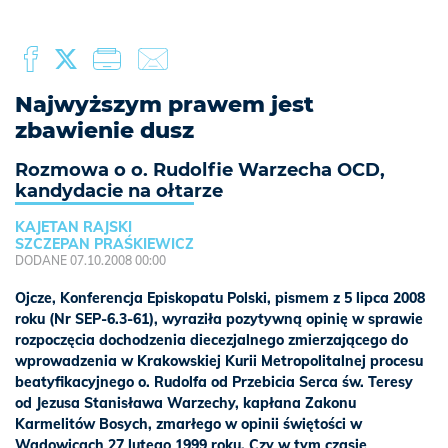
Najwyższym prawem jest
zbawienie dusz
Rozmowa o o. Rudolfie Warzecha OCD,
kandydacie na ołtarze
KAJETAN RAJSKI
SZCZEPAN PRAŚKIEWICZ
DODANE 07.10.2008 00:00
Ojcze, Konferencja Episkopatu Polski, pismem z 5 lipca 2008
roku (Nr SEP-6.3-61), wyraziła pozytywną opinię w sprawie
rozpoczęcia dochodzenia diecezjalnego zmierzającego do
wprowadzenia w Krakowskiej Kurii Metropolitalnej procesu
beatyfikacyjnego o. Rudolfa od Przebicia Serca św. Teresy
od Jezusa Stanisława Warzechy, kapłana Zakonu
Karmelitów Bosych, zmarłego w opinii świętości w
Wadowicach 27 lutego 1999 roku. Czy w tym czasie