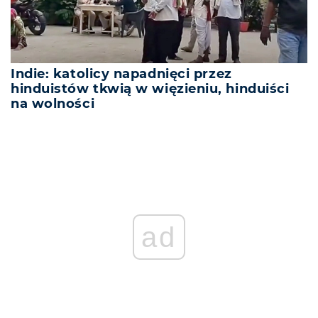
Indie: katolicy napadnięci przez
hinduistów tkwią w więzieniu, hinduiści
na wolności
ad