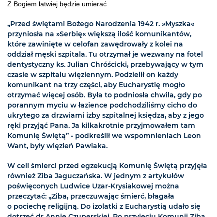
Z Bogiem łatwiej będzie umierać
„Przed świętami Bożego Narodzenia 1942 r. »Myszka«
przyniosła na »Serbię« większą ilość komunikantów,
które zawinięte w celofan zawędrowały z kolei na
oddział męski szpitala. Tu otrzymał je wezwany na fotel
dentystyczny ks. Julian Chróścicki, przebywający w tym
czasie w szpitalu więziennym. Podzielił on każdy
komunikant na trzy części, aby Eucharystię mogło
otrzymać więcej osób. Była to podniosła chwila, gdy po
porannym myciu w łazience podchodziliśmy cicho do
ukrytego za drzwiami izby szpitalnej księdza, aby z jego
ręki przyjąć Pana. Ja kilkakrotnie przyjmowałem tam
Komunię Świętą” - podkreślił we wspomnieniach Leon
Want, były więzień Pawiaka.
W celi śmierci przed egzekucją Komunię Świętą przyjęła
również Ziba Jaguczańska. W jednym z artykułów
poświęconych Ludwice Uzar-Krysiakowej można
przeczytać: „Ziba, przeczuwając śmierć, błagała
o pociechę religijną. Do izolatki z Eucharystią udało się
dotrzeć dr Annie Czuperskiej. Po przyjęciu Komunii Ziba