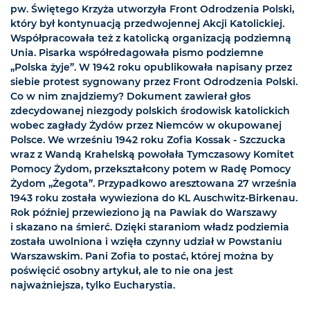
pw. Świętego Krzyża utworzyła Front Odrodzenia Polski,
który był kontynuacją przedwojennej Akcji Katolickiej.
Współpracowała też z katolicką organizacją podziemną
Unia. Pisarka współredagowała pismo podziemne
„Polska żyje”. W 1942 roku opublikowała napisany przez
siebie protest sygnowany przez Front Odrodzenia Polski.
Co w nim znajdziemy? Dokument zawierał głos
zdecydowanej niezgody polskich środowisk katolickich
wobec zagłady Żydów przez Niemców w okupowanej
Polsce. We wrześniu 1942 roku Zofia Kossak - Szczucka
wraz z Wandą Krahelską powołała Tymczasowy Komitet
Pomocy Żydom, przekształcony potem w Radę Pomocy
Żydom „Żegota”. Przypadkowo aresztowana 27 września
1943 roku została wywieziona do KL Auschwitz-Birkenau.
Rok później przewieziono ją na Pawiak do Warszawy
i skazano na śmierć. Dzięki staraniom władz podziemia
została uwolniona i wzięła czynny udział w Powstaniu
Warszawskim. Pani Zofia to postać, której można by
poświęcić osobny artykuł, ale to nie ona jest
najważniejsza, tylko Eucharystia.