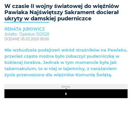
W czasie II wojny światowej do więźniów
Pawiaka Najświętszy Sakrament docierał
ukryty w damskiej puderniczce
RENATA JUROWICZ
Opiekun 5/2020
DODANE 05.03.2020 00:00
Nie wzbudzała podejrzeń wśród strażników na Pawiaku,
przecież często można było zobaczyć puderniczkę w
kobiecej torebce. Jednak w tym momencie była jak
tabernakulum, to w niej w tajemnicy, z narażeniem
życia przenoszono dla więźniów Komunię Świętą.
REKLAMA
Play