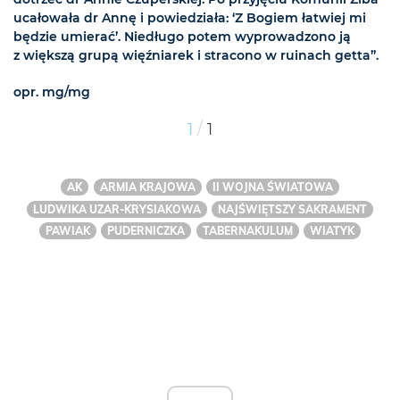
ucałowała dr Annę i powiedziała: ‘Z Bogiem łatwiej mi
będzie umierać’. Niedługo potem wyprowadzono ją
z większą grupą więźniarek i stracono w ruinach getta”.
opr. mg/mg
/
1
1
AK
ARMIA KRAJOWA
II WOJNA ŚWIATOWA
LUDWIKA UZAR-KRYSIAKOWA
NAJŚWIĘTSZY SAKRAMENT
PAWIAK
PUDERNICZKA
TABERNAKULUM
WIATYK