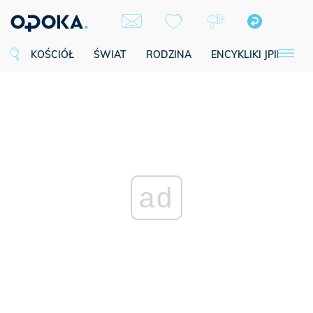
KOŚCIÓŁ
ŚWIAT
RODZINA
ENCYKLIKI JPII
SE
ad