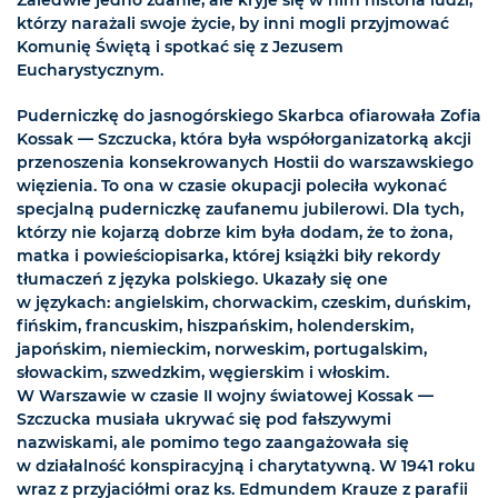
Zaledwie jedno zdanie, ale kryje się w nim historia ludzi,
którzy narażali swoje życie, by inni mogli przyjmować
Komunię Świętą i spotkać się z Jezusem
Eucharystycznym.
Puderniczkę do jasnogórskiego Skarbca ofiarowała Zofia
Kossak — Szczucka, która była współorganizatorką akcji
przenoszenia konsekrowanych Hostii do warszawskiego
więzienia. To ona w czasie okupacji poleciła wykonać
specjalną puderniczkę zaufanemu jubilerowi. Dla tych,
którzy nie kojarzą dobrze kim była dodam, że to żona,
matka i powieściopisarka, której książki biły rekordy
tłumaczeń z języka polskiego. Ukazały się one
w językach: angielskim, chorwackim, czeskim, duńskim,
fińskim, francuskim, hiszpańskim, holenderskim,
japońskim, niemieckim, norweskim, portugalskim,
słowackim, szwedzkim, węgierskim i włoskim.
W Warszawie w czasie II wojny światowej Kossak —
Szczucka musiała ukrywać się pod fałszywymi
nazwiskami, ale pomimo tego zaangażowała się
w działalność konspiracyjną i charytatywną. W 1941 roku
wraz z przyjaciółmi oraz ks. Edmundem Krauze z parafii