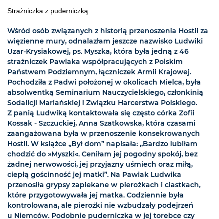
Strażniczka z puderniczką
Wśród osób związanych z historią przenoszenia Hostii za
więzienne mury, odnalazłam jeszcze nazwisko Ludwiki
Uzar-Krysiakowej, ps. Myszka, która była jedną z 46
strażniczek Pawiaka współpracujących z Polskim
Państwem Podziemnym, łączniczek Armii Krajowej.
Pochodziła z Padwi położonej w okolicach Mielca, była
absolwentką Seminarium Nauczycielskiego, członkinią
Sodalicji Mariańskiej i Związku Harcerstwa Polskiego.
Z panią Ludwiką kontaktowała się często córka Zofii
Kossak - Szczuckiej, Anna Szatkowska, która czasami
zaangażowana była w przenoszenie konsekrowanych
Hostii. W książce „Był dom” napisała: „Bardzo lubiłam
chodzić do »Myszki«. Ceniłam jej pogodny spokój, bez
żadnej nerwowości, jej przyjazny uśmiech oraz miłą,
ciepłą gościnność jej matki”. Na Pawiak Ludwika
przenosiła grypsy zapiekane w pierożkach i ciastkach,
które przygotowywała jej matka. Codziennie była
kontrolowana, ale pierożki nie wzbudzały podejrzeń
u Niemców. Podobnie puderniczka w jej torebce czy