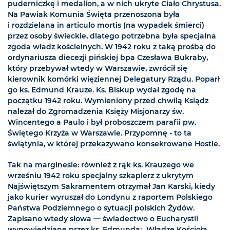
puderniczkę i medalion, a w nich ukryte Ciało Chrystusa.
Na Pawiak Komunia Święta przenoszona była
i rozdzielana in articulo mortis (na wypadek śmierci)
przez osoby świeckie, dlatego potrzebna była specjalna
zgoda władz kościelnych. W 1942 roku z taką prośbą do
ordynariusza diecezji pińskiej bpa Czesława Bukraby,
który przebywał wtedy w Warszawie, zwrócił się
kierownik komórki więziennej Delegatury Rządu. Poparł
go ks. Edmund Krauze. Ks. Biskup wydał zgodę na
początku 1942 roku. Wymieniony przed chwilą Ksiądz
należał do Zgromadzenia Księży Misjonarzy św.
Wincentego a Paulo i był proboszczem parafii pw.
Świętego Krzyża w Warszawie. Przypomnę - to ta
świątynia, w której przekazywano konsekrowane Hostie.
Tak na marginesie: również z rąk ks. Krauzego we
wrześniu 1942 roku specjalny szkaplerz z ukrytym
Najświętszym Sakramentem otrzymał Jan Karski, kiedy
jako kurier wyruszał do Londynu z raportem Polskiego
Państwa Podziemnego o sytuacji polskich Żydów.
Zapisano wtedy słowa — świadectwo o Eucharystii
wypowiedziane przez ks. Edmunda: „Władze Kościoła,