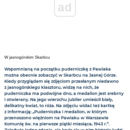
ad
W jasnogórskim Skarbcu
Wspomnianą na początku puderniczkę z Pawiaka
można obecnie zobaczyć w Skarbcu na Jasnej Górze.
Kiedy przyglądam się zdjęciom przesłanym niedawno
z jasnogórskiego klasztoru, widzę na nich, że
puderniczka ma podwójne dno, a medalion jest srebrny
i otwierany. Na jego wierzchu jubiler umieścił biały,
delikatny kwiat, to róża. Na zdjęciu widać też kartkę
z informacją: „Puderniczka i medalion, w którym
przenoszono więźniom na Pawiaku w Warszawie
Komunię św. na pierwsze piątki miesiąca, 1943 r.”.