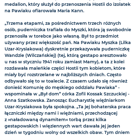
medalion, który służył do przenoszenia Hostii do izolatek
na Pawiaku ofiarowała Maria Kann.
„Trzema etapami, za pośrednictwem trzech różnych
osób, puderniczka trafiała do Myszki, która ją swobodnie
przenosiła w torebce jako własną. Był to przedmiot
używany przez większość pań. Na Pawiaku Myszka (Lilka
Uzar-Krysiakowa) dyskretnie przekazywała puderniczkę
Wandzie (Wilczańskiej) (tej, którą gestapo aresztowało
u nas w styczniu 1941 roku zamiast Mamy), a ta z kolei
rozdawała maleńkie części Hostii tym kobietom, które
miały być rozstrzelane w najbliższych dniach. Często
odbywało się to w toalecie. Z czasem udało się również
donieść Komunię do męskiego oddziału Pawiaka” -
wspominała w „Był dom” córka Zofii Kossak Szczuckiej -
Anna Szatkowska. Zanosząc Eucharystię więźniarkom
Uzar-Krysiakowa była spokojna. „Ta jej bohaterska praca
łączniczki między nami i więźniami, przechodzącej
z »naładowaną dynamitem« torbą przez kilka
gestapowskich i więziennych wart dawała jej jeden
dzień w tygodniu wolny od wszelkich obaw. Tym dniem