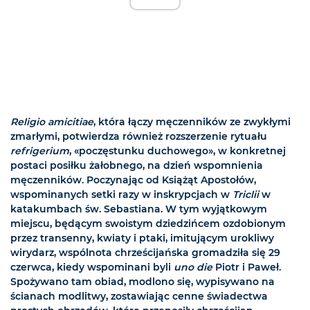
Religio amicitiae
, która łączy męczenników ze zwykłymi
zmarłymi, potwierdza również rozszerzenie rytuału
refrigerium
, «poczęstunku duchowego», w konkretnej
postaci posiłku żałobnego, na dzień wspomnienia
męczenników. Poczynając od Książąt Apostołów,
wspominanych setki razy w inskrypcjach w
Triclii
w
katakumbach św. Sebastiana. W tym wyjątkowym
miejscu, będącym swoistym dziedzińcem ozdobionym
przez transenny, kwiaty i ptaki, imitującym urokliwy
wirydarz, wspólnota chrześcijańska gromadziła się 29
czerwca, kiedy wspominani byli
uno die
Piotr i Paweł.
Spożywano tam obiad, modlono się, wypisywano na
ścianach modlitwy, zostawiając cenne świadectwa