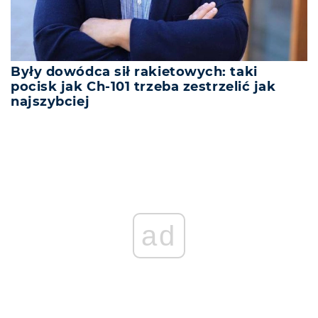
Były dowódca sił rakietowych: taki
pocisk jak Ch-101 trzeba zestrzelić jak
najszybciej
ad