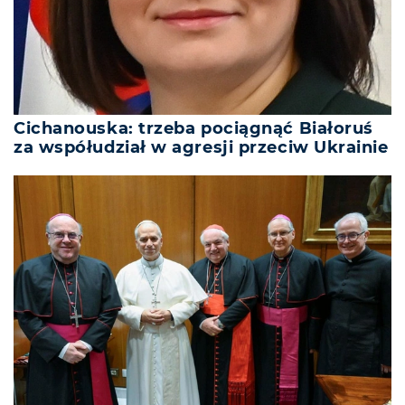
Cichanouska: trzeba pociągnąć Białoruś
za współudział w agresji przeciw Ukrainie