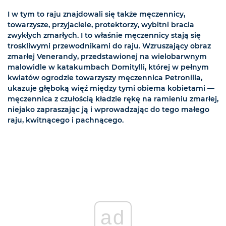
I w tym to raju znajdowali się także męczennicy,
towarzysze, przyjaciele, protektorzy, wybitni bracia
zwykłych zmarłych. I to właśnie męczennicy stają się
troskliwymi przewodnikami do raju. Wzruszający obraz
zmarłej Venerandy, przedstawionej na wielobarwnym
malowidle w katakumbach Domitylli, której w pełnym
kwiatów ogrodzie towarzyszy męczennica Petronilla,
ukazuje głęboką więź między tymi obiema kobietami —
męczennica z czułością kładzie rękę na ramieniu zmarłej,
niejako zapraszając ją i wprowadzając do tego małego
raju, kwitnącego i pachnącego.
ad