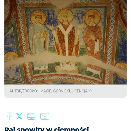
AUTOR/ŹRÓDŁO: , MACIEJ GÓRNICKI, LICENCJA: 0
Raj spowity w ciemności