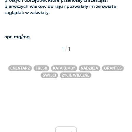
prostych obrzędów, które przenosiły chrześcijan
pierwszych wieków do raju i pozwalały im ze świata
zaglądać w zaświaty.
opr. mg/mg
/
1
1
CMENTARZ
FRESK
KATAKUMBY
NADZIEJA
ORANTES
ŚWIĘCI
ŻYCIE WIECZNE