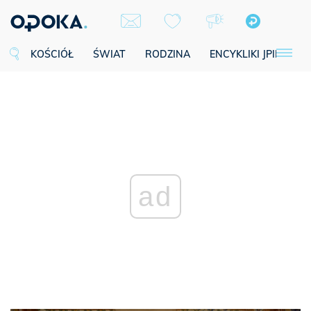
KOŚCIÓŁ
ŚWIAT
RODZINA
ENCYKLIKI JPII
SE
ad