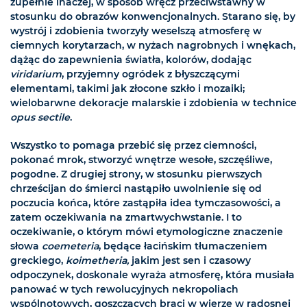
zupełnie inaczej, w sposób wręcz przeciwstawny w
stosunku do obrazów konwencjonalnych. Starano się, by
wystrój i zdobienia tworzyły weselszą atmosferę w
ciemnych korytarzach, w nyżach nagrobnych i wnękach,
dążąc do zapewnienia światła, kolorów, dodając
viridarium
, przyjemny ogródek z błyszczącymi
elementami, takimi jak złocone szkło i mozaiki;
wielobarwne dekoracje malarskie i zdobienia w technice
opus sectile
.
Wszystko to pomaga przebić się przez ciemności,
pokonać mrok, stworzyć wnętrze wesołe, szczęśliwe,
pogodne. Z drugiej strony, w stosunku pierwszych
chrześcijan do śmierci nastąpiło uwolnienie się od
poczucia końca, które zastąpiła idea tymczasowości, a
zatem oczekiwania na zmartwychwstanie. I to
oczekiwanie, o którym mówi etymologiczne znaczenie
słowa
coemeteria
, będące łacińskim tłumaczeniem
greckiego,
koimetheria,
jakim jest sen i czasowy
odpoczynek, doskonale wyraża atmosferę, która musiała
panować w tych rewolucyjnych nekropoliach
wspólnotowych, goszczących braci w wierze w radosnej