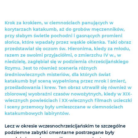
Krok za krokiem, w ciemnościach panujących w
korytarzach katakumb, aż do grobów męczenników,
przy słabym świetle pochodni i gasnących promieni
słońca, które wpadały przez wąskie okienka. Taki obraz
przedstawiał się oczom św. Hieronima, kiedy za młodu,
razem ze swoimi przyjaciółmi, o zmierzchu IV w., w
niedzielę, zagłębiał się w podziemia chrześcijańskiego
Rzymu. Jest to również sceneria różnych
średniowiecznych misteriów, dla których świat
katakumb był sceną wypełnioną przez mrok i śmierć,
prześladowania i krew. Ten obraz utrwalił się również w
zbiorowej wyobraźni czasów nowożytnych, kiedy w XIX-
wiecznych powieściach i XX-wiecznych filmach ucieczki
i sceny przemocy były umieszczane w ciemnościach
katakumbowych labiryntów.
Lecz w okresie wczesnochrześcijańskim te szczególne
podziemne zabytki cmentarne postrzegane były