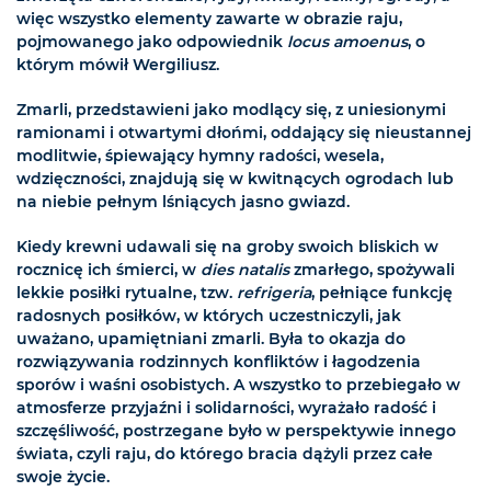
więc wszystko elementy zawarte w obrazie raju,
pojmowanego jako odpowiednik
locus amoenus
, o
którym mówił Wergiliusz.
Zmarli, przedstawieni jako modlący się, z uniesionymi
ramionami i otwartymi dłońmi, oddający się nieustannej
modlitwie, śpiewający hymny radości, wesela,
wdzięczności, znajdują się w kwitnących ogrodach lub
na niebie pełnym lśniących jasno gwiazd.
Kiedy krewni udawali się na groby swoich bliskich w
rocznicę ich śmierci, w
dies natalis
zmarłego, spożywali
lekkie posiłki rytualne, tzw.
refrigeria
, pełniące funkcję
radosnych posiłków, w których uczestniczyli, jak
uważano, upamiętniani zmarli. Była to okazja do
rozwiązywania rodzinnych konfliktów i łagodzenia
sporów i waśni osobistych. A wszystko to przebiegało w
atmosferze przyjaźni i solidarności, wyrażało radość i
szczęśliwość, postrzegane było w perspektywie innego
świata, czyli raju, do którego bracia dążyli przez całe
swoje życie.