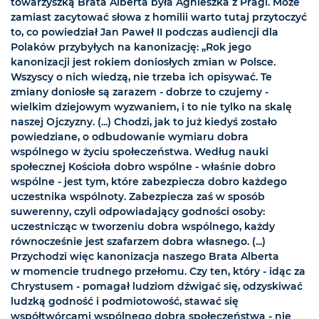
towarzyszką Brata Alberta była Agnieszka z Pragi. Może
zamiast zacytować słowa z homilii warto tutaj przytoczyć
to, co powiedział Jan Paweł II podczas audiencji dla
Polaków przybyłych na kanonizację: „Rok jego
kanonizacji jest rokiem doniosłych zmian w Polsce.
Wszyscy o nich wiedzą, nie trzeba ich opisywać. Te
zmiany doniosłe są zarazem - dobrze to czujemy -
wielkim dziejowym wyzwaniem, i to nie tylko na skalę
naszej Ojczyzny. (...) Chodzi, jak to już kiedyś zostało
powiedziane, o odbudowanie wymiaru dobra
wspólnego w życiu społeczeństwa. Według nauki
społecznej Kościoła dobro wspólne - właśnie dobro
wspólne - jest tym, które zabezpiecza dobro każdego
uczestnika wspólnoty. Zabezpiecza zaś w sposób
suwerenny, czyli odpowiadający godności osoby:
uczestnicząc w tworzeniu dobra wspólnego, każdy
równocześnie jest szafarzem dobra własnego. (...)
Przychodzi więc kanonizacja naszego Brata Alberta
w momencie trudnego przełomu. Czy ten, który - idąc za
Chrystusem - pomagał ludziom dźwigać się, odzyskiwać
ludzką godność i podmiotowość, stawać się
współtwórcami wspólnego dobra społeczeństwa - nie