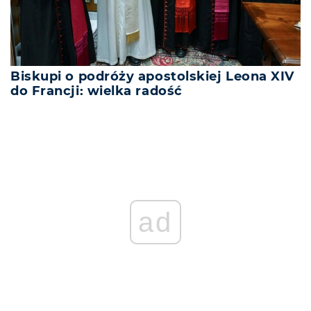
Biskupi o podróży apostolskiej Leona XIV
do Francji: wielka radość
ad