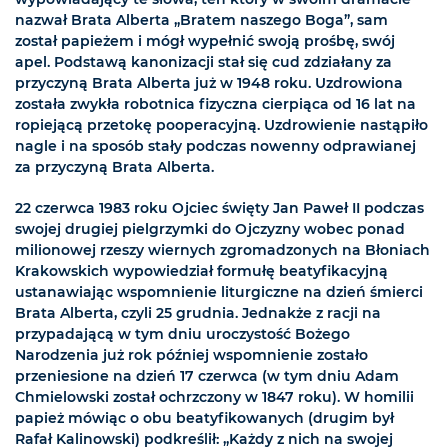
nazwał Brata Alberta „Bratem naszego Boga”, sam
został papieżem i mógł wypełnić swoją prośbę, swój
apel. Podstawą kanonizacji stał się cud zdziałany za
przyczyną Brata Alberta już w 1948 roku. Uzdrowiona
została zwykła robotnica fizyczna cierpiąca od 16 lat na
ropiejącą przetokę pooperacyjną. Uzdrowienie nastąpiło
nagle i na sposób stały podczas nowenny odprawianej
za przyczyną Brata Alberta.
22 czerwca 1983 roku Ojciec święty Jan Paweł II podczas
swojej drugiej pielgrzymki do Ojczyzny wobec ponad
milionowej rzeszy wiernych zgromadzonych na Błoniach
Krakowskich wypowiedział formułę beatyfikacyjną
ustanawiając wspomnienie liturgiczne na dzień śmierci
Brata Alberta, czyli 25 grudnia. Jednakże z racji na
przypadającą w tym dniu uroczystość Bożego
Narodzenia już rok później wspomnienie zostało
przeniesione na dzień 17 czerwca (w tym dniu Adam
Chmielowski został ochrzczony w 1847 roku). W homilii
papież mówiąc o obu beatyfikowanych (drugim był
Rafał Kalinowski) podkreślił: „Każdy z nich na swojej