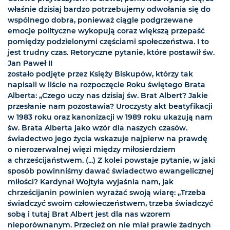
właśnie dzisiaj bardzo potrzebujemy odwołania się do
wspólnego dobra, ponieważ ciągle podgrzewane
emocje polityczne wykopują coraz większą przepaść
pomiędzy podzielonymi częściami społeczeństwa. I to
jest trudny czas. Retoryczne pytanie, które postawił św.
Jan Paweł II
zostało podjęte przez Księży Biskupów, którzy tak
napisali w liście na rozpoczęcie Roku świętego Brata
Alberta: „Czego uczy nas dzisiaj św. Brat Albert? Jakie
przesłanie nam pozostawia? Uroczysty akt beatyfikacji
w 1983 roku oraz kanonizacji w 1989 roku ukazują nam
św. Brata Alberta jako wzór dla naszych czasów.
świadectwo jego życia wskazuje najpierw na prawdę
o nierozerwalnej więzi między miłosierdziem
a chrześcijaństwem. (...) Z kolei powstaje pytanie, w jaki
sposób powinniśmy dawać świadectwo ewangelicznej
miłości? Kardynał Wojtyła wyjaśnia nam, jak
chrześcijanin powinien wyrażać swoją wiarę: „Trzeba
świadczyć swoim człowieczeństwem, trzeba świadczyć
sobą i tutaj Brat Albert jest dla nas wzorem
nieporównanym. Przecież on nie miał prawie żadnych