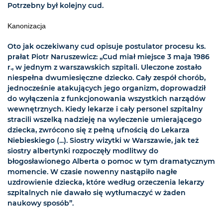
Potrzebny był kolejny cud.
Kanonizacja
Oto jak oczekiwany cud opisuje postulator procesu ks.
prałat Piotr Naruszewicz: „Cud miał miejsce 3 maja 1986
r., w jednym z warszawskich szpitali. Uleczone zostało
niespełna dwumiesięczne dziecko. Cały zespół chorób,
jednocześnie atakujących jego organizm, doprowadził
do wyłączenia z funkcjonowania wszystkich narządów
wewnętrznych. Kiedy lekarze i cały personel szpitalny
stracili wszelką nadzieję na wyleczenie umierającego
dziecka, zwrócono się z pełną ufnością do Lekarza
Niebieskiego (...). Siostry wizytki w Warszawie, jak też
siostry albertynki rozpoczęły modlitwy do
błogosławionego Alberta o pomoc w tym dramatycznym
momencie. W czasie nowenny nastąpiło nagłe
uzdrowienie dziecka, które według orzeczenia lekarzy
szpitalnych nie dawało się wytłumaczyć w żaden
naukowy sposób”.