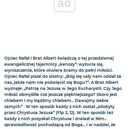
ad
Ojciec Rafał i Brat Albert świadczą o tej przedziwnej
ewangelicznej tajemnicy „kenozy”: wyzucia się,
wyniszczenia, które otwiera bramy do pełni miłości.
Ojciec Rafał pisze do siostry: „Bóg się cały nam oddał za
nas, jakże nam nie poświęcić się Bogu?”. A Brat Albert
wyznaje: „Patrzę na Jezusa w Jego Eucharystii. Czy Jego
miłość obmyśliła coś jeszcze piękniejszego? Skoro jest
chlebem i my bądźmy chlebem... Dawajmy siebie
samych” . W ten sposób każdy z nich został „zdobyty
przez Chrystusa Jezusa” (Flp 3, 12). W ten sposób też
każdy z nich pozyskał Chrystusa i znalazł w Nim...
sprawiedliwość pochodzącą od Boga... i w nadziei, że