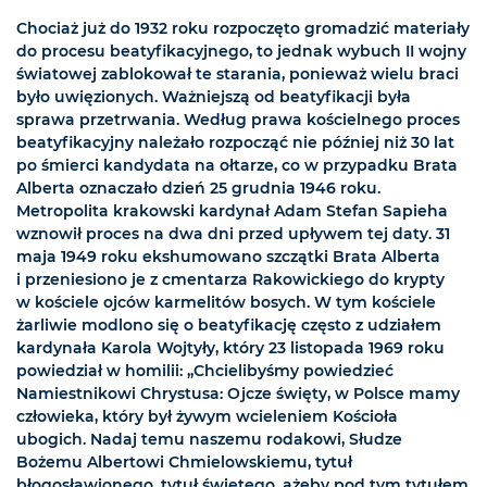
Chociaż już do 1932 roku rozpoczęto gromadzić materiały
do procesu beatyfikacyjnego, to jednak wybuch II wojny
światowej zablokował te starania, ponieważ wielu braci
było uwięzionych. Ważniejszą od beatyfikacji była
sprawa przetrwania. Według prawa kościelnego proces
beatyfikacyjny należało rozpocząć nie później niż 30 lat
po śmierci kandydata na ołtarze, co w przypadku Brata
Alberta oznaczało dzień 25 grudnia 1946 roku.
Metropolita krakowski kardynał Adam Stefan Sapieha
wznowił proces na dwa dni przed upływem tej daty. 31
maja 1949 roku ekshumowano szczątki Brata Alberta
i przeniesiono je z cmentarza Rakowickiego do krypty
w kościele ojców karmelitów bosych. W tym kościele
żarliwie modlono się o beatyfikację często z udziałem
kardynała Karola Wojtyły, który 23 listopada 1969 roku
powiedział w homilii: „Chcielibyśmy powiedzieć
Namiestnikowi Chrystusa: Ojcze święty, w Polsce mamy
człowieka, który był żywym wcieleniem Kościoła
ubogich. Nadaj temu naszemu rodakowi, Słudze
Bożemu Albertowi Chmielowskiemu, tytuł
błogosławionego, tytuł świętego, ażeby pod tym tytułem