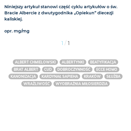
Niniejszy artykuł stanowi część cyklu artykułów o św.
Bracie Albercie z dwutygodnika „Opiekun” diecezji
kaliskiej.
opr. mg/mg
/
1
1
ALBERT CHMIELOWSKI
ALBERTYNKI
BEATYFIKACJA
BRAT ALBERT
CUD
DOBROCZYNNOŚĆ
ECCE HOMO
KANONIZACJA
KARDYNAŁ SAPIEHA
KRAKÓW
SŁUŻBA
WRAŻLIWOŚĆ
WYOBRAŹNIA MIŁOSIERDZIA