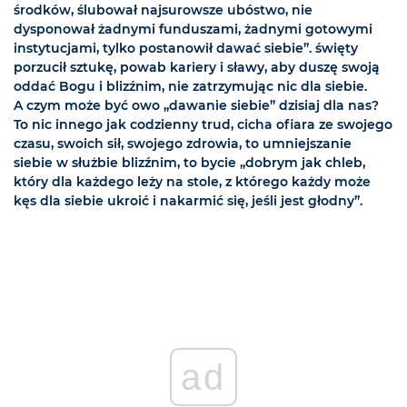
środków, ślubował najsurowsze ubóstwo, nie
dysponował żadnymi funduszami, żadnymi gotowymi
instytucjami, tylko postanowił dawać siebie”. święty
porzucił sztukę, powab kariery i sławy, aby duszę swoją
oddać Bogu i blizźnim, nie zatrzymując nic dla siebie.
A czym może być owo „dawanie siebie” dzisiaj dla nas?
To nic innego jak codzienny trud, cicha ofiara ze swojego
czasu, swoich sił, swojego zdrowia, to umniejszanie
siebie w służbie blizźnim, to bycie „dobrym jak chleb,
który dla każdego leży na stole, z którego każdy może
kęs dla siebie ukroić i nakarmić się, jeśli jest głodny”.
ad