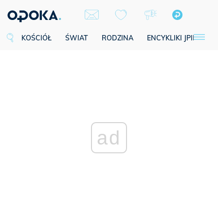
KOŚCIÓŁ
ŚWIAT
RODZINA
ENCYKLIKI JPII
SE
ad