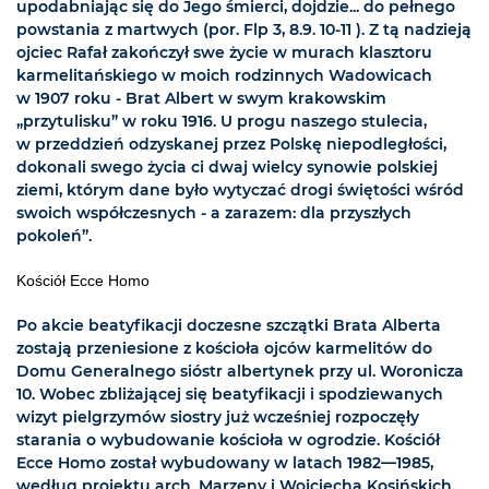
upodabniając się do Jego śmierci, dojdzie... do pełnego
powstania z martwych (por. Flp 3, 8.9. 10-11 ). Z tą nadzieją
ojciec Rafał zakończył swe życie w murach klasztoru
karmelitańskiego w moich rodzinnych Wadowicach
w 1907 roku - Brat Albert w swym krakowskim
„przytulisku” w roku 1916. U progu naszego stulecia,
w przeddzień odzyskanej przez Polskę niepodległości,
dokonali swego życia ci dwaj wielcy synowie polskiej
ziemi, którym dane było wytyczać drogi świętości wśród
swoich współczesnych - a zarazem: dla przyszłych
pokoleń”.
Kościół Ecce Homo
Po akcie beatyfikacji doczesne szczątki Brata Alberta
zostają przeniesione z kościoła ojców karmelitów do
Domu Generalnego sióstr albertynek przy ul. Woronicza
10. Wobec zbliżającej się beatyfikacji i spodziewanych
wizyt pielgrzymów siostry już wcześniej rozpoczęły
starania o wybudowanie kościoła w ogrodzie. Kościół
Ecce Homo został wybudowany w latach 1982—1985,
według projektu arch. Marzeny i Wojciecha Kosińskich.