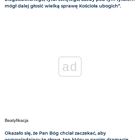
mógł dalej głosić wielką sprawę Kościoła ubogich”.
ad
Beatyfikacja
Okazało się, że Pan Bóg chciał zaczekać, aby
wypowiadający te słowa, ten który w swoim dramacie