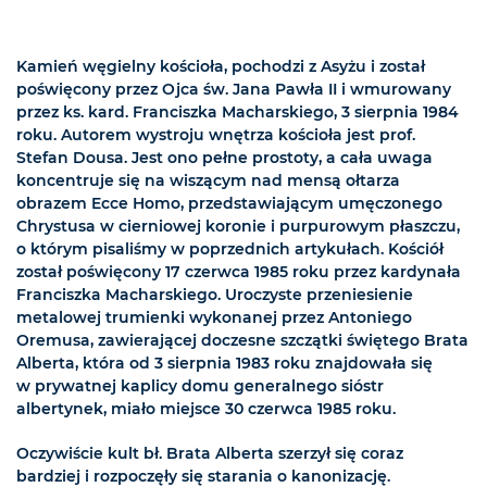
Kamień węgielny kościoła, pochodzi z Asyżu i został
poświęcony przez Ojca św. Jana Pawła II i wmurowany
przez ks. kard. Franciszka Macharskiego, 3 sierpnia 1984
roku. Autorem wystroju wnętrza kościoła jest prof.
Stefan Dousa. Jest ono pełne prostoty, a cała uwaga
koncentruje się na wiszącym nad mensą ołtarza
obrazem Ecce Homo, przedstawiającym umęczonego
Chrystusa w cierniowej koronie i purpurowym płaszczu,
o którym pisaliśmy w poprzednich artykułach. Kościół
został poświęcony 17 czerwca 1985 roku przez kardynała
Franciszka Macharskiego. Uroczyste przeniesienie
metalowej trumienki wykonanej przez Antoniego
Oremusa, zawierającej doczesne szczątki świętego Brata
Alberta, która od 3 sierpnia 1983 roku znajdowała się
w prywatnej kaplicy domu generalnego sióstr
albertynek, miało miejsce 30 czerwca 1985 roku.
Oczywiście kult bł. Brata Alberta szerzył się coraz
bardziej i rozpoczęły się starania o kanonizację.