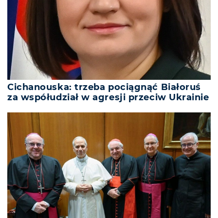
Cichanouska: trzeba pociągnąć Białoruś
za współudział w agresji przeciw Ukrainie