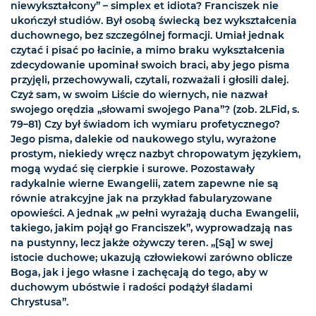
niewykształcony” – simplex et idiota? Franciszek nie
ukończył studiów. Był osobą świecką bez wykształcenia
duchownego, bez szczególnej formacji. Umiał jednak
czytać i pisać po łacinie, a mimo braku wykształcenia
zdecydowanie upominał swoich braci, aby jego pisma
przyjęli, przechowywali, czytali, rozważali i głosili dalej.
Czyż sam, w swoim Liście do wiernych, nie nazwał
swojego orędzia „słowami swojego Pana”? (zob. 2LFid, s.
79–81) Czy był świadom ich wymiaru profetycznego?
Jego pisma, dalekie od naukowego stylu, wyrażone
prostym, niekiedy wręcz nazbyt chropowatym językiem,
mogą wydać się cierpkie i surowe. Pozostawały
radykalnie wierne Ewangelii, zatem zapewne nie są
równie atrakcyjne jak na przykład fabularyzowane
opowieści. A jednak „w pełni wyrażają ducha Ewangelii,
takiego, jakim pojął go Franciszek”, wyprowadzają nas
na pustynny, lecz jakże ożywczy teren. „[Są] w swej
istocie duchowe; ukazują człowiekowi zarówno oblicze
Boga, jak i jego własne i zachęcają do tego, aby w
duchowym ubóstwie i radości podążył śladami
Chrystusa”.