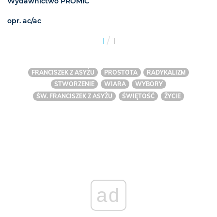
Wydawnictwo PROMIC
opr. ac/ac
/
1
1
FRANCISZEK Z ASYŻU
PROSTOTA
RADYKALIZM
STWORZENIE
WIARA
WYBORY
ŚW. FRANCISZEK Z ASYŻU
ŚWIĘTOŚĆ
ŻYCIE
ad