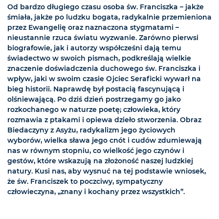
Od bardzo długiego czasu osoba św. Franciszka – jakże
śmiała, jakże po ludzku bogata, radykalnie przemieniona
przez Ewangelię oraz naznaczona stygmatami –
nieustannie rzuca światu wyzwanie. Zarówno pierwsi
biografowie, jak i autorzy współcześni dają temu
świadectwo w swoich pismach, podkreślają wielkie
znaczenie doświadczenia duchowego św. Franciszka i
wpływ, jaki w swoim czasie Ojciec Seraficki wywarł na
bieg historii. Naprawdę był postacią fascynującą i
olśniewającą. Po dziś dzień postrzegamy go jako
rozkochanego w naturze poetę; człowieka, który
rozmawia z ptakami i opiewa dzieło stworzenia. Obraz
Biedaczyny z Asyżu, radykalizm jego życiowych
wyborów, wielka sława jego cnót i cudów zdumiewają
nas w równym stopniu, co wielkość jego czynów i
gestów, które wskazują na złożoność naszej ludzkiej
natury. Kusi nas, aby wysnuć na tej podstawie wniosek,
że św. Franciszek to poczciwy, sympatyczny
człowieczyna, „znany i kochany przez wszystkich”.