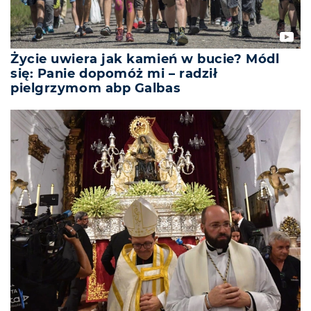
Życie uwiera jak kamień w bucie? Módl
się: Panie dopomóż mi – radził
pielgrzymom abp Galbas