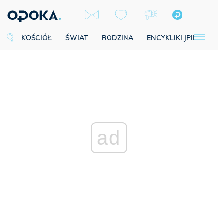
KOŚCIÓŁ
ŚWIAT
RODZINA
ENCYKLIKI JPII
SE
ad