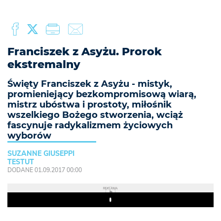
Franciszek z Asyżu. Prorok
ekstremalny
Święty Franciszek z Asyżu - mistyk,
promieniejący bezkompromisową wiarą,
mistrz ubóstwa i prostoty, miłośnik
wszelkiego Bożego stworzenia, wciąż
fascynuje radykalizmem życiowych
wyborów
SUZANNE GIUSEPPI
TESTUT
DODANE 01.09.2017 00:00
REKLAMA
Play