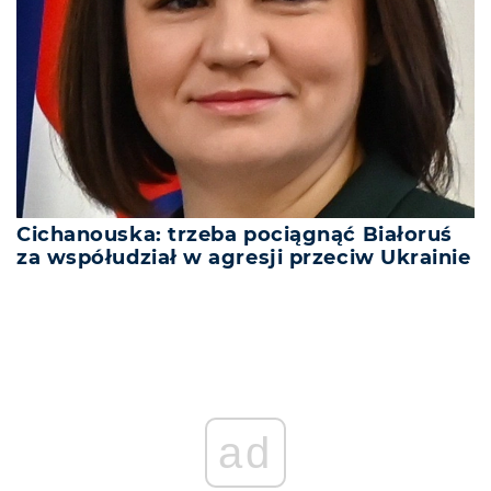
Cichanouska: trzeba pociągnąć Białoruś
za współudział w agresji przeciw Ukrainie
ad