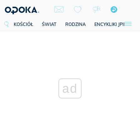
KOŚCIÓŁ
ŚWIAT
RODZINA
ENCYKLIKI JPII
SE
ad