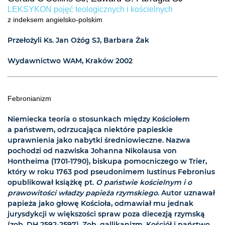
LEKSYKON pojęć teologicznych i kościelnych
z indeksem angielsko-polskim
Przełożyli Ks. Jan Ożóg SJ, Barbara Żak
Wydawnictwo WAM, Kraków 2002
Febronianizm
Niemiecka teoria o stosunkach między Kościołem
a państwem, odrzucająca niektóre papieskie
uprawnienia jako nabytki średniowieczne. Nazwa
pochodzi od nazwiska Johanna Nikolausa von
Hontheima (1701-1790), biskupa pomocniczego w Trier,
który w roku 1763 pod pseudonimem Iustinus Febronius
opublikował książkę pt.
O państwie kościelnym i o
prawowitości władzy papieża rzymskiego
. Autor uznawał
papieża jako głowę Kościoła, odmawiał mu jednak
jurysdykcji w większości spraw poza diecezją rzymską
(zob. DH 2592-2597). Zob. gallikanizm, Kościół i państwo,