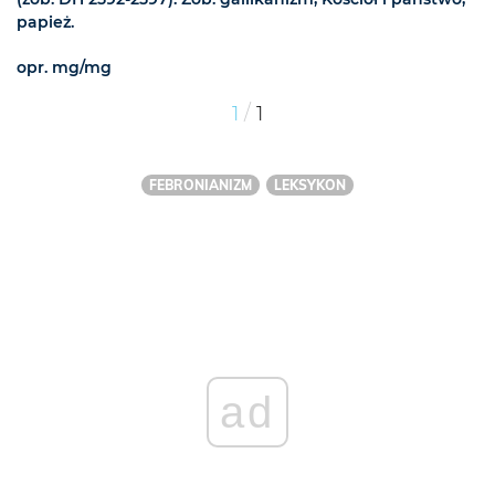
papież.
opr. mg/mg
/
1
1
FEBRONIANIZM
LEKSYKON
ad