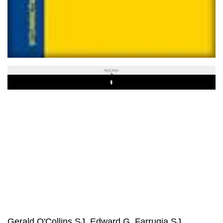
REKLAMA
Play
Gerald O'Collins SJ, Edward G. Farrugia SJ