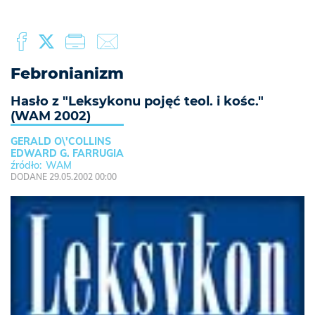
Febronianizm
Hasło z "Leksykonu pojęć teol. i kośc."
(WAM 2002)
GERALD O\'COLLINS
EDWARD G. FARRUGIA
WAM
DODANE 29.05.2002 00:00