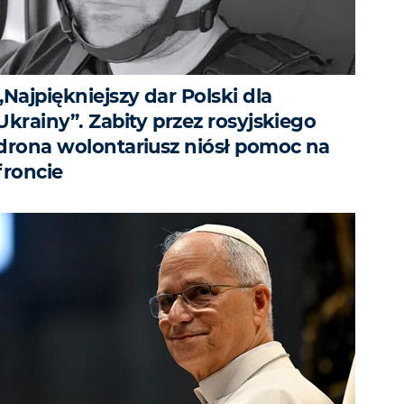
„Najpiękniejszy dar Polski dla
Ukrainy”. Zabity przez rosyjskiego
drona wolontariusz niósł pomoc na
froncie