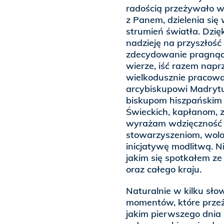
radością przeżywało w
z Panem, dzielenia się 
strumień światła. Dzię
nadzieję na przyszłość 
zdecydowanie pragnący
wierze, iść razem napr
wielkodusznie pracowal
arcybiskupowi Madrytu
biskupom hiszpańskim i
Świeckich, kapłanom, z
wyrażam wdzięczność w
stowarzyszeniom, wolon
inicjatywę modlitwą. N
jakim się spotkałem ze 
oraz całego kraju.
Naturalnie w kilku sł
momentów, które przeż
jakim pierwszego dnia p