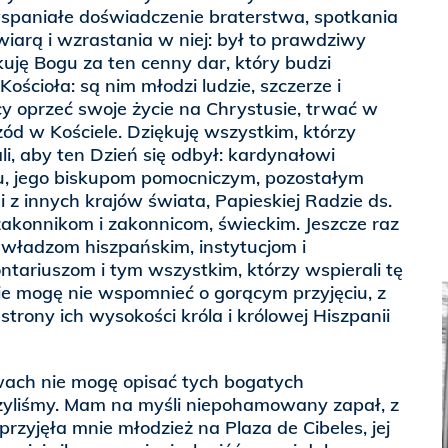
spaniałe doświadczenie braterstwa, spotkania
wiarą i wzrastania w niej: był to prawdziwy
kuję Bogu za ten cenny dar, który budzi
Kościoła: są nim młodzi ludzie, szczerze i
 oprzeć swoje życie na Chrystusie, trwać w
zód w Kościele. Dziękuję wszystkim, którzy
i, aby ten Dzień się odbył: kardynałowi
, jego biskupom pomocniczym, pozostałym
 z innych krajów świata, Papieskiej Radzie ds.
akonnikom i zakonnicom, świeckim. Jeszcze raz
ładzom hiszpańskim, instytucjom i
tariuszom i tym wszystkim, którzy wspierali tę
ie mogę nie wspomnieć o gorącym przyjęciu, z
strony ich wysokości króla i królowej Hiszpanii
owach nie mogę opisać tych bogatych
yliśmy. Mam na myśli niepohamowany zapał, z
rzyjęła mnie młodzież na Plaza de Cibeles, jej