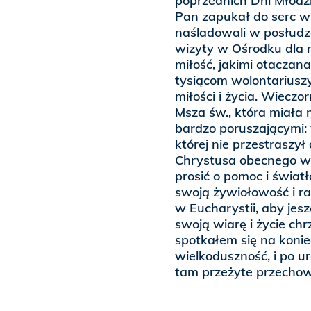
poprzednich Dni Młodz
Pan zapukał do serc w
naśladowali w posłudz
wizyty w Ośrodku dla 
miłość, jakimi otaczan
tysiącom wolontariuszy
miłości i życia. Wiecz
Msza św., która miała
bardzo poruszającymi: 
której nie przestraszył
Chrystusa obecnego w 
prosić o pomoc i światł
swoją żywiołowość i r
w Eucharystii, aby jesz
swoją wiarę i życie ch
spotkałem się na koni
wielkoduszność, i po u
tam przeżyte przechowu