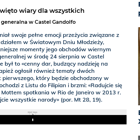
święto wiary dla wszystkich
a generalna w Castel Gandolfo
iał swoje pełne emocji przeżycia związane z
udziałem w Światowym Dniu Młodzieży,
żniejsze momenty jego obchodów wiernym
eneralnej w środę 24 sierpnia w Castel
że był to «cenny dar, budzący nadzieję na
Papież ogłosił również tematy dwóch
at pierwszego, który będzie obchodzony w
chodzi z Listu do Filipian i brzmi: «Radujcie się
 Mottem spotkania w Rio de Janeiro w 2013 r.
ajcie wszystkie narody» (por. Mt 28, 19).
REKLAMA
Play