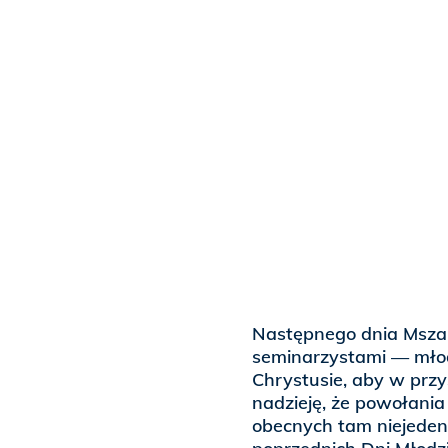
Następnego dnia Msza
seminarzystami — młod
Chrystusie, aby w przy
nadzieję, że powołani
obecnych tam niejede