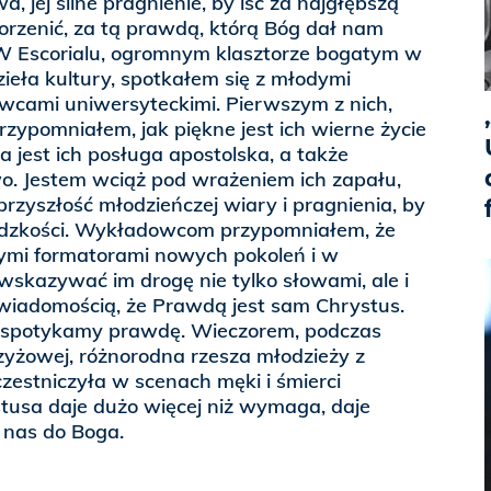
, jej silne pragnienie, by iść za najgłębszą
korzenić, za tą prawdą, którą Bóg dał nam
W Escorialu, ogromnym klasztorze bogatym w
zieła kultury, spotkałem się z młodymi
wcami uniwersyteckimi. Pierwszym z nich,
ypomniałem, jak piękne jest ich wierne życie
 jest ich posługa apostolska, a także
o. Jestem wciąż pod wrażeniem ich zapału,
rzyszłość młodzieńczej wiary i pragnienia, by
udzkości. Wykładowcom przypomniałem, że
ymi formatorami nowych pokoleń i w
skazywać im drogę nie tylko słowami, ale i
świadomością, że Prawdą jest sam Chrystus.
, spotykamy prawdę. Wieczorem, podczas
yżowej, różnorodna rzesza młodzieży z
zestniczyła w scenach męki i śmierci
tusa daje dużo więcej niż wymaga, daje
 nas do Boga.