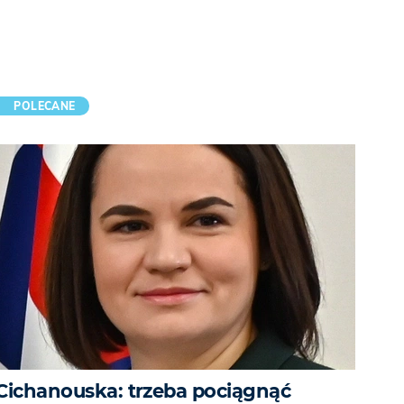
POLECANE
Cichanouska: trzeba pociągnąć