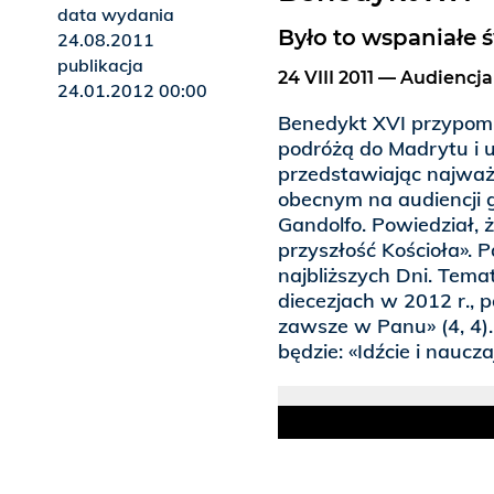
data wydania
Było to wspaniałe 
24.08.2011
publikacja
24 VIII 2011 — Audiencj
24.01.2012 00:00
Benedykt XVI przypomn
podróżą do Madrytu i 
przedstawiając najwa
obecnym na audiencji g
Gandolfo. Powiedział, 
przyszłość Kościoła». 
najbliższych Dni. Tem
diecezjach w 2012 r., po
zawsze w Panu» (4, 4).
będzie: «Idźcie i naucz