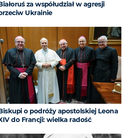
Białoruś za współudział w agresji
przeciw Ukrainie
Biskupi o podróży apostolskiej Leona
XIV do Francji: wielka radość