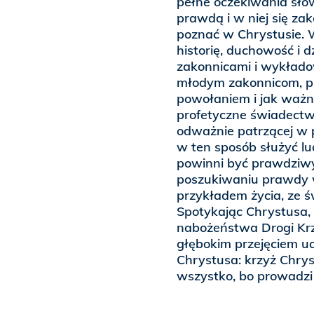
pełne oczekiwania słowa
prawdą i w niej się za
poznać w Chrystusie. 
historię, duchowość i d
zakonnicami i wykłado
młodym zakonnicom, prz
powołaniem i jak ważna
profetyczne świadectw
odważnie patrzącej w p
w ten sposób służyć l
powinni być prawdziw
poszukiwaniu prawdy w
przykładem życia, ze 
Spotykając Chrystusa
nabożeństwa Drogi Krz
głębokim przejęciem uc
Chrystusa: krzyż Chrys
wszystko, bo prowadzi