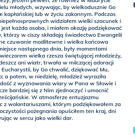
ieży; jestem pewien, że również w Madrycie
ielu młodych, wzywając, by wielkodusznie Go
e kapłańskiej lub w życiu zakonnym. Podczas
niepełnosprawnych widziałem wielki szacunek i
a jest każda osoba, i miałem okazję podziękować
, którzy w ciszy składają świadectwo Ewangelii
orne czuwanie modlitewne i wielka końcowa
 miejsce następnego dnia, były momentami
wieczorem wielka rzesza świętującej młodzieży,
 deszcz ani wiatr, trwała w milczącej adoracji
Eucharystii, by Go chwalić, dziękować Mu,
o; a potem, w niedzielę, młodzież wyraziła
adość z wyznawania wiary w Pana w Słowie i
cze bardziej się z Nim zjednoczyć i umocnić
rześcijańskie. W atmosferze entuzjazmu
ec z wolontariuszami, którym podziękowałem za
roczystości pożegnania opuściłem ten kraj, dni
jąc w sercu jako wielki dar.