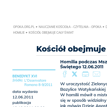
OPOKA.ORG.PL
NAUCZANIE KOŚCIOŁA - CZYTELNIA - OPOKA
HOMILIE
KOŚCIÓŁ OBEJMUJE CAŁY ŚWIAT
Kościół obejmuje
Homilia podczas Msz
Świętego 12.06.2011
BENEDYKT XVI
L'Osservatore
W uroczystość Zielony
Romano 8-9/2011
Bazylice Watykańskiej 
data wydania
W homilii mówił o mist
12.06.2011
się w sposób widzialny
publikacja
jak mówią Dzieje Apost