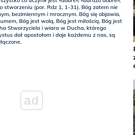
zystko co uczynił jest «dobre», «bardzo dobre»,
 stworzeniu (por. Rdz 1, 1-31). Bóg zatem nie
nnym, bezimiennym i mrocznym. Bóg się objawia,
zumem, Bóg jest wolą, Bóg jest miłością, Bóg jest
a Stworzyciela i wiara w Ducha, którego
tus dał apostołom i daje każdemu z nas, są
łączone.
ad