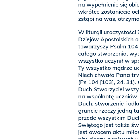
na wypełnienie się obie
wkrótce zostaniecie oc
zstąpi na was, otrzymac
W liturgii uroczystośc
Dziejów Apostolskich o
towarzyszy Psalm 104
całego stworzenia, wy
wszystko uczynił w spo
Ty wszystko mądrze uczy
Niech chwała Pana trwa
(Ps 104 [103], 24. 31).
Duch Stworzyciel wszys
na wspólnotę uczniów C
Duch: stworzenie i odk
gruncie rzeczy jedną ta
przede wszystkim Duc
Świętego jest także św
jest owocem aktu miłośc