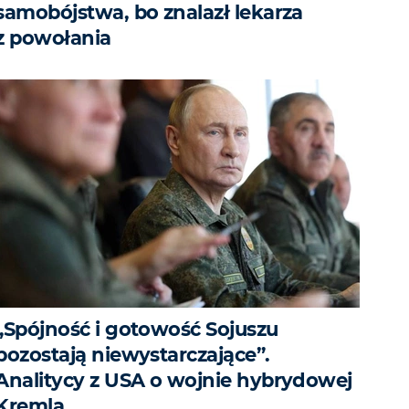
samobójstwa, bo znalazł lekarza
z powołania
„Spójność i gotowość Sojuszu
pozostają niewystarczające”.
Analitycy z USA o wojnie hybrydowej
Kremla