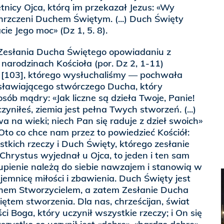
tnicy Ojca, którą im przekazał Jezus: «Wy
hrzczeni Duchem Świętym. (...) Duch Święty
ie Jego moc» (Dz 1, 5. 8).
i Zesłania Ducha Świętego opowiadaniu z
 narodzinach Kościoła (por. Dz 2, 1-11)
 [103], którego wysłuchaliśmy — pochwała
sławiającego stwórczego Ducha, który
sób mądry: «Jak liczne są dzieła Twoje, Panie!
niłeś, ziemia jest pełna Twych stworzeń. (...)
 na wieki; niech Pan się raduje z dzieł swoich»
 Oto co chce nam przez to powiedzieć Kościół:
tkich rzeczy i Duch Święty, którego zesłanie
hrystus wyjednał u Ojca, to jeden i ten sam
upienie należą do siebie nawzajem i stanowią w
jemnicę miłości i zbawienia. Duch Święty jest
hem Stworzycielem, a zatem Zesłanie Ducha
iętem stworzenia. Dla nas, chrześcijan, świat
i Boga, który uczynił wszystkie rzeczy; i On się