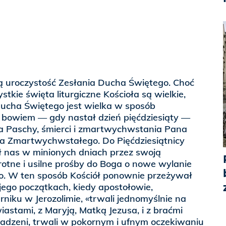
ą uroczystość Zesłania Ducha Świętego. Choć
kie święta liturgiczne Kościoła są wielkie,
Ducha Świętego jest wielka w sposób
e bowiem — gdy nastał dzień pięćdziesiąty —
a Paschy, śmierci i zmartwychwstania Pana
ha Zmartwychwstałego. Do Pięćdziesiątnicy
 nas w minionych dniach przez swoją
rotne i usilne prośby do Boga o nowe wylanie
. W ten sposób Kościół ponownie przeżywał
 jego początkach, kiedy apostołowie,
iku w Jerozolimie, «trwali jednomyślnie na
iastami, z Maryją, Matką Jezusa, i z braćmi
madzeni, trwali w pokornym i ufnym oczekiwaniu