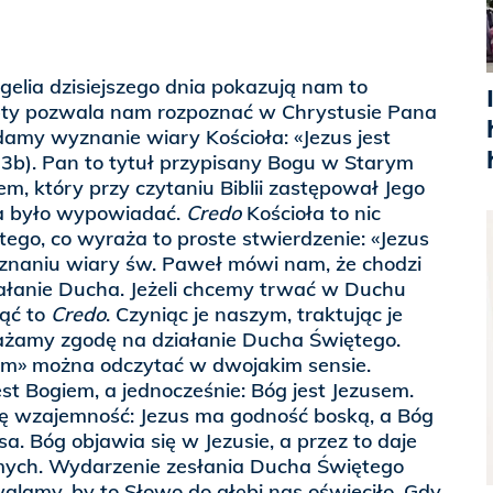
gelia dzisiejszego dnia pokazują nam to
ęty pozwala nam rozpoznać w Chrystusie Pana
amy wyznanie wiary Kościoła: «Jezus jest
 3b). Pan to tytuł przypisany Bogu w Starym
em, który przy czytaniu Biblii zastępował Jego
na było wypowiadać.
Credo
Kościoła to nic
 tego, co wyraża to proste stwierdzenie: «Jezus
znaniu wiary św. Paweł mówi nam, że chodzi
iałanie Ducha. Jeżeli chcemy trwać w Duchu
ąć to
Credo
. Czyniąc je naszym, traktując je
ażamy zgodę na działanie Ducha Świętego.
em» można odczytać w dwojakim sensie.
est Bogiem, a jednocześnie: Bóg jest Jezusem.
ę wzajemność: Jezus ma godność boską, a Bóg
sa. Bóg objawia się w Jezusie, a przez to daje
ych. Wydarzenie zesłania Ducha Świętego
alamy, by to Słowo do głębi nas oświeciło. Gdy