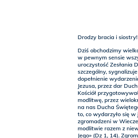
Drodzy bracia i siostry!
Dziś obchodzimy wielk
w pewnym sensie wszyst
uroczystość Zesłania 
szczególny, sygnalizuj
dopełnienie wydarzeni
Jezusa, przez dar Duc
Kościół przygotowywał
modlitwę, przez wielok
na nas Ducha Świętego
to, co wydarzyło się w
zgromadzeni w Wieczern
modlitwie razem z niew
Jego» (Dz 1, 14). Zgro