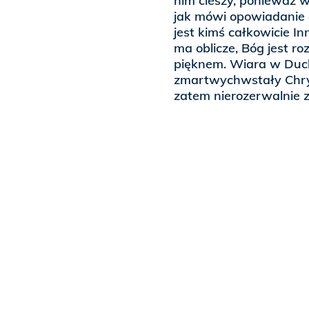
nim cieszy, ponieważ ws
jak mówi opowiadanie o
jest kimś całkowicie I
ma oblicze, Bóg jest ro
pięknem. Wiara w Duch
zmartwychwstały Chrys
zatem nierozerwalnie z