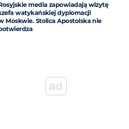
Rosyjskie media zapowiadają wizytę
szefa watykańskiej dyplomacji
w Moskwie. Stolica Apostolska nie
potwierdza
ad