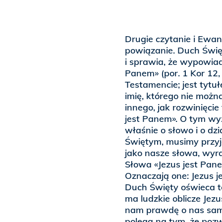
Drugie czytanie i Ewan
powiązanie. Duch Świ
i sprawia, że wypowiad
Panem» (por. 1 Kor 12,
Testamencie; jest tytuł
imię, którego nie moż
innego, jak rozwinięcie
jest Panem». O tym wy
właśnie o słowo i o dz
Świętym, musimy przyj
jako nasze słowa, wyr
Słowa «Jezus jest Pan
Oznaczają one: Jezus j
Duch Święty oświeca t
ma ludzkie oblicze Jezu
nam prawdę o nas sam
polega na tym, że pozw