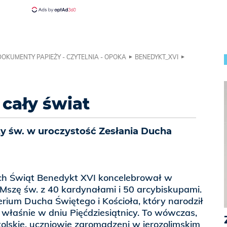
DOKUMENTY PAPIEŻY - CZYTELNIA - OPOKA
BENEDYKT_XVI
 cały świat
y św. w uroczystość Zesłania Ducha
ch Świąt Benedykt XVI koncelebrował w
Mszę św. z 40 kardynałami i 50 arcybiskupami.
erium Ducha Świętego i Kościoła, który narodził
 właśnie w dniu Pięćdziesiątnicy. To wówczas,
olskie, uczniowie zgromadzeni w jerozolimskim