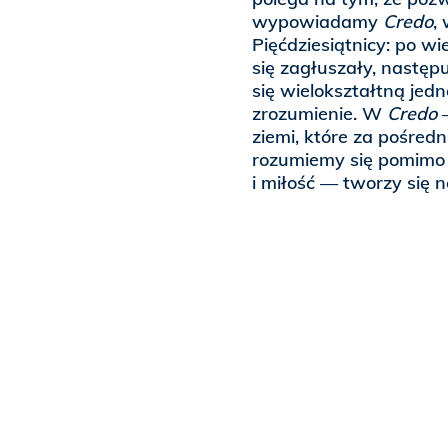
wypowiadamy
Credo
,
Pięćdziesiątnicy: po w
się zagłuszały, następ
się wielokształtną jed
zrozumienie. W
Credo
—
ziemi, które za pośre
rozumiemy się pomimo 
i miłość — tworzy się 