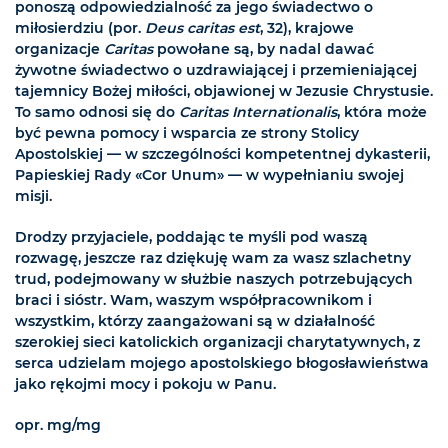
ponoszą odpowiedzialność za jego świadectwo o
miłosierdziu (por.
Deus caritas est
, 32), krajowe
organizacje
Caritas
powołane są, by nadal dawać
żywotne świadectwo o uzdrawiającej i przemieniającej
tajemnicy Bożej miłości, objawionej w Jezusie Chrystusie.
To samo odnosi się do
Caritas Internationalis
, która może
być pewna pomocy i wsparcia ze strony Stolicy
Apostolskiej — w szczególności kompetentnej dykasterii,
Papieskiej Rady «Cor Unum» — w wypełnianiu swojej
misji.
Drodzy przyjaciele, poddając te myśli pod waszą
rozwagę, jeszcze raz dziękuję wam za wasz szlachetny
trud, podejmowany w służbie naszych potrzebujących
braci i sióstr. Wam, waszym współpracownikom i
wszystkim, którzy zaangażowani są w działalność
szerokiej sieci katolickich organizacji charytatywnych, z
serca udzielam mojego apostolskiego błogosławieństwa
jako rękojmi mocy i pokoju w Panu.
opr. mg/mg