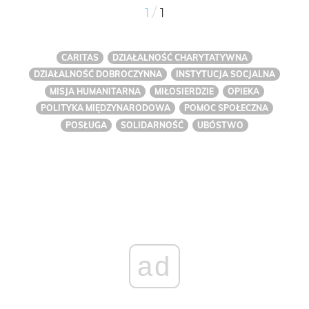
/
1
1
CARITAS
DZIAŁALNOŚĆ CHARYTATYWNA
DZIAŁALNOŚĆ DOBROCZYNNA
INSTYTUCJA SOCJALNA
MISJA HUMANITARNA
MIŁOSIERDZIE
OPIEKA
POLITYKA MIĘDZYNARODOWA
POMOC SPOŁECZNA
POSŁUGA
SOLIDARNOŚĆ
UBÓSTWO
ad