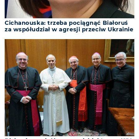
Cichanouska: trzeba pociągnąć Białoruś
za współudział w agresji przeciw Ukrainie