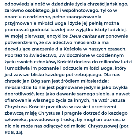
odpowiedzialność w dziedzinie życia chrześcijańskiego,
zarówno osobistego, jak i wspólnotowego. Tylko w
oparciu o codzienne, pełne zaangażowania
przyjmowanie miłości Boga i życie jej pełnią można
promować godność każdej bez wyjątku istoty ludzkiej.
W mojej pierwszej encyklice
Deus caritas est
ponownie
potwierdziłem, że świadectwo miłosierdzia ma
decydujące znaczenie dla Kościoła w naszych czasach.
Poprzez to świadectwo, uwidocznione w codziennym
życiu swoich członków, Kościół dociera do milionów ludzi
i umożliwia im poznanie i odczucie miłości Boga, który
jest zawsze blisko każdego potrzebującego. Dla nas
chrześcijan Bóg sam jest źródłem miłosierdzia;
miłosierdzie to nie jest pojmowane jedynie jako zwykła
dobrotliwość, lecz jako dawanie samego siebie, a nawet
ofiarowanie własnego życia za innych, na wzór Jezusa
Chrystusa. Kościół przedłuża w czasie i przestrzeni
zbawczą misję Chrystusa i pragnie dotrzeć do każdego
człowieka, powodowany troską, by mógł on poznać, iż
nic nie może nas odłączyć od miłości Chrystusowej (por.
Rz 8, 35).