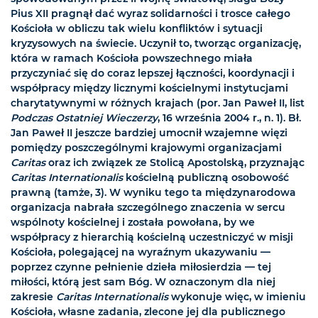
Pius XII pragnął dać wyraz solidarności i trosce całego
Kościoła w obliczu tak wielu konfliktów i sytuacji
kryzysowych na świecie. Uczynił to, tworząc organizację,
która w ramach Kościoła powszechnego miała
przyczyniać się do coraz lepszej łączności, koordynacji i
współpracy między licznymi kościelnymi instytucjami
charytatywnymi w różnych krajach (por. Jan Paweł II, list
Podczas Ostatniej Wieczerzy
, 16 września 2004 r., n. 1). Bł.
Jan Paweł II jeszcze bardziej umocnił wzajemne więzi
pomiędzy poszczególnymi krajowymi organizacjami
Caritas
oraz ich związek ze Stolicą Apostolską, przyznając
Caritas Internationalis
kościelną publiczną osobowość
prawną (tamże, 3). W wyniku tego ta międzynarodowa
organizacja nabrała szczególnego znaczenia w sercu
wspólnoty kościelnej i została powołana, by we
współpracy z hierarchią kościelną uczestniczyć w misji
Kościoła, polegającej na wyraźnym ukazywaniu —
poprzez czynne pełnienie dzieła miłosierdzia — tej
miłości, którą jest sam Bóg. W oznaczonym dla niej
zakresie
Caritas Internationalis
wykonuje więc, w imieniu
Kościoła, własne zadania, zlecone jej dla publicznego