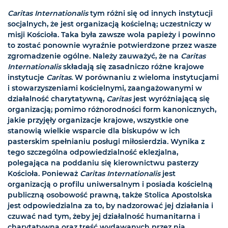
Caritas Internationalis
tym różni się od innych instytucji
socjalnych, że jest organizacją kościelną; uczestniczy w
misji Kościoła. Taka była zawsze wola papieży i powinno
to zostać ponownie wyraźnie potwierdzone przez wasze
zgromadzenie ogólne. Należy zauważyć, że na
Caritas
Internationalis
składają się zasadniczo różne krajowe
instytucje
Caritas
. W porównaniu z wieloma instytucjami
i stowarzyszeniami kościelnymi, zaangażowanymi w
działalność charytatywną,
Caritas
jest wyróżniającą się
organizacją; pomimo różnorodności form kanonicznych,
jakie przyjęły organizacje krajowe, wszystkie one
stanowią wielkie wsparcie dla biskupów w ich
pasterskim spełnianiu posługi miłosierdzia. Wynika z
tego szczególna odpowiedzialność eklezjalna,
polegająca na poddaniu się kierownictwu pasterzy
Kościoła. Ponieważ
Caritas Internationalis
jest
organizacją o profilu uniwersalnym i posiada kościelną
publiczną osobowość prawną, także Stolica Apostolska
jest odpowiedzialna za to, by nadzorować jej działania i
czuwać nad tym, żeby jej działalność humanitarna i
charytatywna oraz treść wydawanych przez nią