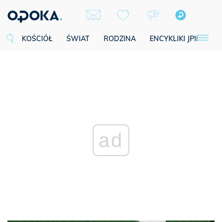
KOŚCIÓŁ
ŚWIAT
RODZINA
ENCYKLIKI JPII
SE
ad