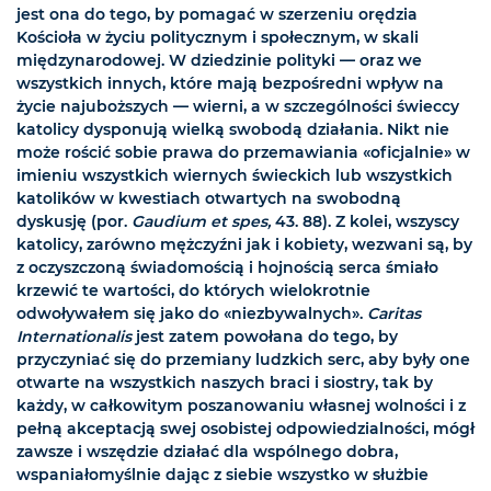
jest ona do tego, by pomagać w szerzeniu orędzia
Kościoła w życiu politycznym i społecznym, w skali
międzynarodowej. W dziedzinie polityki — oraz we
wszystkich innych, które mają bezpośredni wpływ na
życie najuboższych — wierni, a w szczególności świeccy
katolicy dysponują wielką swobodą działania. Nikt nie
może rościć sobie prawa do przemawiania «oficjalnie» w
imieniu wszystkich wiernych świeckich lub wszystkich
katolików w kwestiach otwartych na swobodną
dyskusję (por.
Gaudium et spes,
43. 88). Z kolei, wszyscy
katolicy, zarówno mężczyźni jak i kobiety, wezwani są, by
z oczyszczoną świadomością i hojnością serca śmiało
krzewić te wartości, do których wielokrotnie
odwoływałem się jako do «niezbywalnych».
Caritas
Internationalis
jest zatem powołana do tego, by
przyczyniać się do przemiany ludzkich serc, aby były one
otwarte na wszystkich naszych braci i siostry, tak by
każdy, w całkowitym poszanowaniu własnej wolności i z
pełną akceptacją swej osobistej odpowiedzialności, mógł
zawsze i wszędzie działać dla wspólnego dobra,
wspaniałomyślnie dając z siebie wszystko w służbie