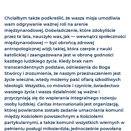
Chciałbym także podkreślić, że wasza misja umożliwia
wam odgrywanie ważnej roli na arenie
międzynarodowej. Doświadczenie, które zdobyliście
przez te lata, nauczyło was, jak — wewnątrz społeczności
międzynarodowej — być obrońcą zdrowej
antropologicznej wizji; takiej, która czerpie z nauki
katolickiej i zaangażowana jest w obronę godności
każdego ludzkiego życia. Kiedy brak nam
transcendentnych podstaw, odniesienia do Boga
Stwórcy i zrozumienia, że naszym przeznaczeniem jest
życie wieczne, wtedy możemy paść ofiarą szkodliwych
ideologii. Wszystko, co mówicie i czynicie, świadectwo
waszego życia i wasza działalność są ważne i
przyczyniają się do wspierania integralnego rozwoju
osoby ludzkiej.
Caritas Internationalis
jest organizacją,
której powierzone zostało zadanie umacniania komunii
między Kościołem powszechnym a Kościołami
partykularnymi, a także komunii wszystkich wiernych w
pełnieniu posługi miłosierdzia; jednocześnie powołana