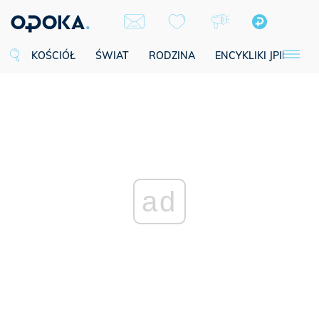
KOŚCIÓŁ
ŚWIAT
RODZINA
ENCYKLIKI JPII
SE
ad