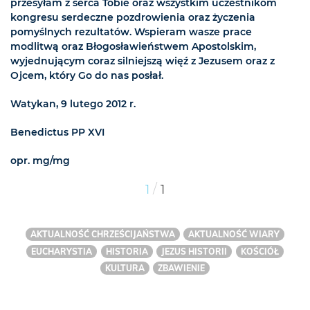
przesyłam z serca Tobie oraz wszystkim uczestnikom
kongresu serdeczne pozdrowienia oraz życzenia
pomyślnych rezultatów. Wspieram wasze prace
modlitwą oraz Błogosławieństwem Apostolskim,
wyjednującym coraz silniejszą więź z Jezusem oraz z
Ojcem, który Go do nas posłał.
Watykan, 9 lutego 2012 r.
Benedictus PP XVI
opr. mg/mg
/
1
1
AKTUALNOŚĆ CHRZEŚCIJAŃSTWA
AKTUALNOŚĆ WIARY
EUCHARYSTIA
HISTORIA
JEZUS HISTORII
KOŚCIÓŁ
KULTURA
ZBAWIENIE