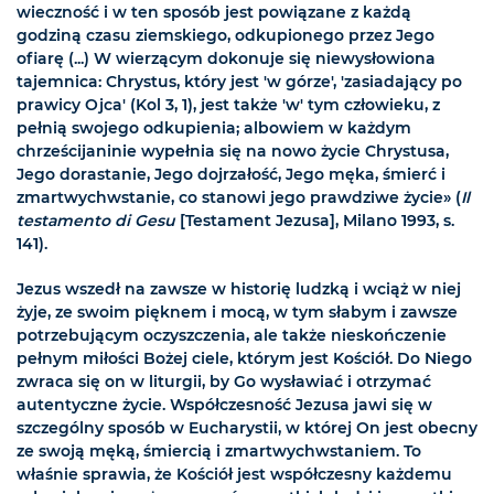
wieczność i w ten sposób jest powiązane z każdą
godziną czasu ziemskiego, odkupionego przez Jego
ofiarę (...) W wierzącym dokonuje się niewysłowiona
tajemnica: Chrystus, który jest 'w górze', 'zasiadający po
prawicy Ojca' (Kol 3, 1), jest także 'w' tym człowieku, z
pełnią swojego odkupienia; albowiem w każdym
chrześcijaninie wypełnia się na nowo życie Chrystusa,
Jego dorastanie, Jego dojrzałość, Jego męka, śmierć i
zmartwychwstanie, co stanowi jego prawdziwe życie» (
Il
testamento di Gesu
[Testament Jezusa], Milano 1993, s.
141).
Jezus wszedł na zawsze w historię ludzką i wciąż w niej
żyje, ze swoim pięknem i mocą, w tym słabym i zawsze
potrzebującym oczyszczenia, ale także nieskończenie
pełnym miłości Bożej ciele, którym jest Kościół. Do Niego
zwraca się on w liturgii, by Go wysławiać i otrzymać
autentyczne życie. Współczesność Jezusa jawi się w
szczególny sposób w Eucharystii, w której On jest obecny
ze swoją męką, śmiercią i zmartwychwstaniem. To
właśnie sprawia, że Kościół jest współczesny każdemu