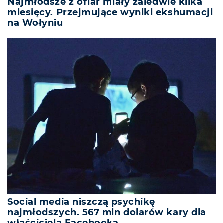
Najmłodsze z ofiar miały zaledwie kilka
miesięcy. Przejmujące wyniki ekshumacji
na Wołyniu
Social media niszczą psychikę
najmłodszych. 567 mln dolarów kary dla
właściciela Facebooka