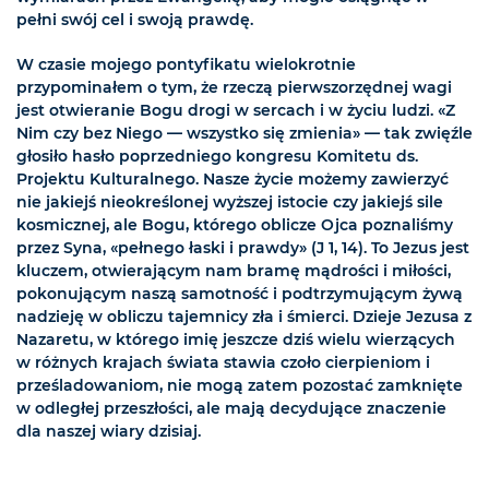
pełni swój cel i swoją prawdę.
W czasie mojego pontyfikatu wielokrotnie
przypominałem o tym, że rzeczą pierwszorzędnej wagi
jest otwieranie Bogu drogi w sercach i w życiu ludzi. «Z
Nim czy bez Niego — wszystko się zmienia» — tak zwięźle
głosiło hasło poprzedniego kongresu Komitetu ds.
Projektu Kulturalnego. Nasze życie możemy zawierzyć
nie jakiejś nieokreślonej wyższej istocie czy jakiejś sile
kosmicznej, ale Bogu, którego oblicze Ojca poznaliśmy
przez Syna, «pełnego łaski i prawdy» (J 1, 14). To Jezus jest
kluczem, otwierającym nam bramę mądrości i miłości,
pokonującym naszą samotność i podtrzymującym żywą
nadzieję w obliczu tajemnicy zła i śmierci. Dzieje Jezusa z
Nazaretu, w którego imię jeszcze dziś wielu wierzących
w różnych krajach świata stawia czoło cierpieniom i
prześladowaniom, nie mogą zatem pozostać zamknięte
w odległej przeszłości, ale mają decydujące znaczenie
dla naszej wiary dzisiaj.