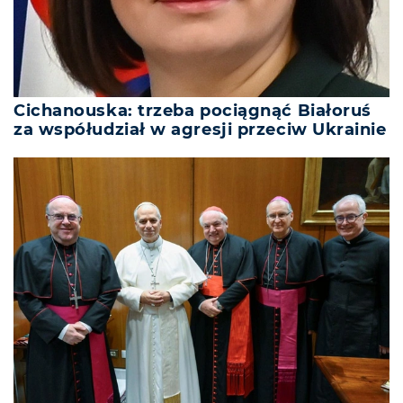
Cichanouska: trzeba pociągnąć Białoruś
za współudział w agresji przeciw Ukrainie