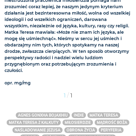
niestrudzona pracownica miłosierdzia pomaga nam
zrozumieć coraz lepiej, że naszym jedynym kryterium
działania jest bezinteresowna miłość, wolna od wszelkiej
ideologii i od wszelkich ograniczeń, darowana
wszystkim, niezależnie od języka, kultury, rasy czy religii.
Matka Teresa mawiała: «Może nie znam ich języka, ale
mogę się uśmiechnąć». Nieśmy w sercu jej uśmiech i
obdarzajmy nim tych, których spotykamy na naszej
drodze, zwłaszcza cierpiących. W ten sposób otworzymy
perspektywy radości i nadziei wielu ludziom
przygnębionym oraz potrzebującym zrozumienia i
czułości.
opr. mg/mg
/
1
1
AGNES GONXHA BOJAXHIU
INDIE
MATKA TERESA
MATKA TERESA Z KALKUTY
MIŁOSIERDZIE
MĄDROŚĆ BOŻA
NAŚLADOWANIE JEZUSA
OBRONA ŻYCIA
PERYFERIA