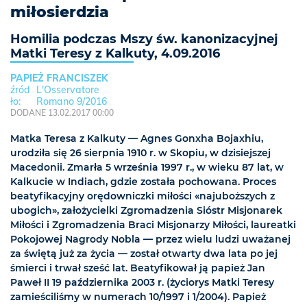
miłosierdzia
Homilia podczas Mszy św. kanonizacyjnej
Matki Teresy z Kalkuty, 4.09.2016
PAPIEŻ FRANCISZEK
L'Osservatore
Romano 9/2016
DODANE 13.02.2017 00:00
Matka Teresa z Kalkuty — Agnes Gonxha Bojaxhiu,
urodziła się 26 sierpnia 1910 r. w Skopiu, w dzisiejszej
Macedonii. Zmarła 5 września 1997 r., w wieku 87 lat, w
Kalkucie w Indiach, gdzie została pochowana. Proces
beatyfikacyjny orędowniczki miłości «najuboższych z
ubogich», założycielki Zgromadzenia Sióstr Misjonarek
Miłości i Zgromadzenia Braci Misjonarzy Miłości, laureatki
Pokojowej Nagrody Nobla — przez wielu ludzi uważanej
za świętą już za życia — został otwarty dwa lata po jej
śmierci i trwał sześć lat. Beatyfikował ją papież Jan
Paweł II 19 października 2003 r. (życiorys Matki Teresy
zamieściliśmy w numerach 10/1997 i 1/2004). Papież