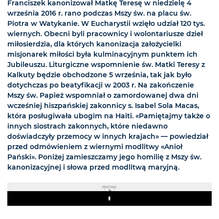
Franciszek kanonizował Matkę Teresę w niedzielę 4
września 2016 r. rano podczas Mszy św. na placu św.
Piotra w Watykanie. W Eucharystii wzięło udział 120 tys.
wiernych. Obecni byli pracownicy i wolontariusze dzieł
miłosierdzia, dla których kanonizacja założycielki
misjonarek miłości była kulminacyjnym punktem ich
Jubileuszu. Liturgiczne wspomnienie św. Matki Teresy z
Kalkuty będzie obchodzone 5 września, tak jak było
dotychczas po beatyfikacji w 2003 r. Na zakończenie
Mszy św. Papież wspomniał o zamordowanej dwa dni
wcześniej hiszpańskiej zakonnicy s. Isabel Sola Macas,
która posługiwała ubogim na Haiti. «Pamiętajmy także o
innych siostrach zakonnych, które niedawno
doświadczyły przemocy w innych krajach» — powiedział
przed odmówieniem z wiernymi modlitwy «Anioł
Pański». Poniżej zamieszczamy jego homilię z Mszy św.
kanonizacyjnej i słowa przed modlitwą maryjną.
REKLAMA
Play