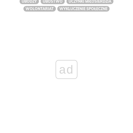
UBODZY
UBÓSTWO
UCZYNKI MIŁOSIERDZIA
WOLONTARIAT
WYKLUCZENIE SPOŁECZNE
ad