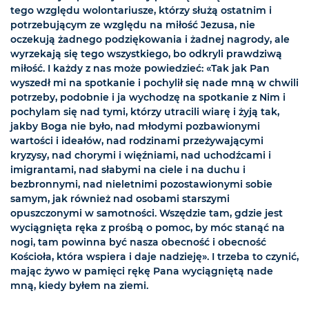
tego względu wolontariusze, którzy służą ostatnim i
potrzebującym ze względu na miłość Jezusa, nie
oczekują żadnego podziękowania i żadnej nagrody, ale
wyrzekają się tego wszystkiego, bo odkryli prawdziwą
miłość. I każdy z nas może powiedzieć: «Tak jak Pan
wyszedł mi na spotkanie i pochylił się nade mną w chwili
potrzeby, podobnie i ja wychodzę na spotkanie z Nim i
pochylam się nad tymi, którzy utracili wiarę i żyją tak,
jakby Boga nie było, nad młodymi pozbawionymi
wartości i ideałów, nad rodzinami przeżywającymi
kryzysy, nad chorymi i więźniami, nad uchodźcami i
imigrantami, nad słabymi na ciele i na duchu i
bezbronnymi, nad nieletnimi pozostawionymi sobie
samym, jak również nad osobami starszymi
opuszczonymi w samotności. Wszędzie tam, gdzie jest
wyciągnięta ręka z prośbą o pomoc, by móc stanąć na
nogi, tam powinna być nasza obecność i obecność
Kościoła, która wspiera i daje nadzieję». I trzeba to czynić,
mając żywo w pamięci rękę Pana wyciągniętą nade
mną, kiedy byłem na ziemi.