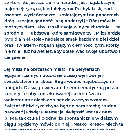
że «ten, kto jeszcze się nie narodził, jest najsłabszym,
najmniejszym, najbiedniejszym». Pochylała się nad
osobami wycieńczonymi, umierającymi na poboczach
dróg, uznając godność, jaką obdarzył je Bóg; mówiła
możnym ziemi, aby uznali swoje winy za zbrodnie — za
zbrodnie! — ubóstwa, które sami stworzyli. Miłosierdzie
było dla niej «solą» nadającą smak każdemu z jej dzieł
oraz «światłem» rozjaśniającym ciemności tych, którzy
nie mieli już nawet łez, aby opłakiwać swoje ubóstwo i
cierpienie.
Jej misja na obrzeżach miast i na peryferiach
egzystencjalnych pozostaje dzisiaj wymownym
świadectwem bliskości Boga wobec najuboższych z
ubogich. Dzisiaj powierzam tę emblematyczną postać
kobiety i osoby konsekrowanej całemu światu
wolontariatu: niech ona będzie waszym wzorem
świętości! Myślę, że chyba będzie nam trochę trudno
nazywać ją świętą Teresą: jej świętość jest tak nam
bliska, tak czuła i płodna, że spontanicznie w dalszym
ciągu będziemy mówić do niej: «Matko Tereso». Niech ta