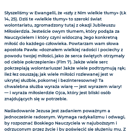
Słyszeliśmy w Ewangelii, że «szły z Nim wielkie tłumy» (Łk
14, 25). Dziś te «wielkie tłumy» to szeroki świat
wolontariatu, zgromadzony tutaj z okazji Jubileuszu
Miłosierdzia. Jesteście owym tłumem, który podąża za
Nauczycielem i który czyni widoczną Jego konkretną
miłość do każdego człowieka. Powtarzam wam słowa
apostoła Pawła: «doznałem wielkiej radości i pociechy z
powodu twojej miłości, jako że serca świętych otrzymały
od ciebie pokrzepienie» (Flm 7). Jakże wiele serc
pokrzepiają wolontariusze! Jakże wiele podtrzymują rąk;
ileż łez osuszają; jak wiele miłości rozlewanej jest w
ukrytej służbie, pokornej i bezinteresownej! Ta
chwalebna służba wyraża wiarę — jest wyrazem wiary!
— i wyraża miłosierdzie Ojca, który jest bliski osób
znajdujących się w potrzebie.
Naśladowanie Jezusa jest zadaniem poważnym a
jednocześnie radosnym. Wymaga radykalizmu i odwagi,
by rozpoznać Boskiego Nauczyciela w najuboższym i
odrzuconym przez życie i by poświęcić się służeniu mu. Z