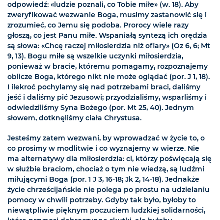
odpowiedź: «ludzie poznali, co Tobie miłe» (w. 18). Aby
zweryfikować wezwanie Boga, musimy zastanowić się i
zrozumieć, co Jemu się podoba. Prorocy wiele razy
głoszą, co jest Panu miłe. Wspaniałą syntezą ich orędzia
są słowa: «Chcę raczej miłosierdzia niż ofiary» (Oz 6, 6; Mt
9, 13). Bogu miłe są wszelkie uczynki miłosierdzia,
ponieważ w bracie, któremu pomagamy, rozpoznajemy
oblicze Boga, którego nikt nie może oglądać (por. J 1, 18).
I ilekroć pochylamy się nad potrzebami braci, daliśmy
jeść i daliśmy pić Jezusowi; przyodzialiśmy, wsparliśmy i
odwiedziliśmy Syna Bożego (por. Mt 25, 40). Jednym
słowem, dotknęliśmy ciała Chrystusa.
Jesteśmy zatem wezwani, by wprowadzać w życie to, o
co prosimy w modlitwie i co wyznajemy w wierze. Nie
ma alternatywy dla miłosierdzia: ci, którzy poświęcają się
w służbie braciom, chociaż o tym nie wiedzą, są ludźmi
miłującymi Boga (por. 1 J 3, 16-18; Jk 2, 14-18). Jednakże
życie chrześcijańskie nie polega po prostu na udzielaniu
pomocy w chwili potrzeby. Gdyby tak było, byłoby to
niewątpliwie pięknym poczuciem ludzkiej solidarności,