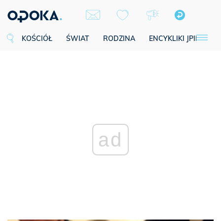
KOŚCIÓŁ
ŚWIAT
RODZINA
ENCYKLIKI JPII
SE
ad