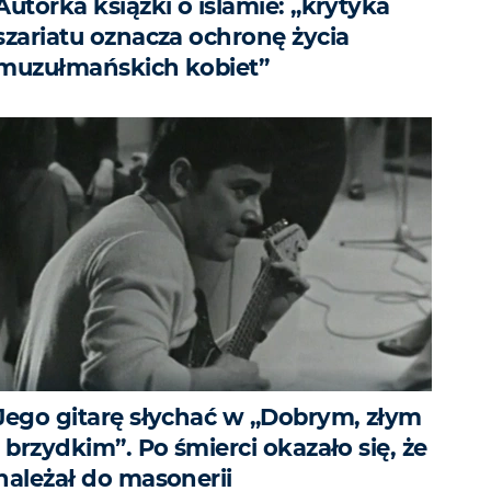
Autorka książki o islamie: „krytyka
szariatu oznacza ochronę życia
muzułmańskich kobiet”
Jego gitarę słychać w „Dobrym, złym
i brzydkim”. Po śmierci okazało się, że
należał do masonerii