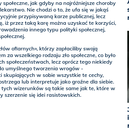
 społeczne, jak gdyby na najróżniejsze choroby
ekarstwo. Nie chodzi o to, że ufa się w jakąś
ycyjnie przypisywaną karze publicznej, lecz
się, iż przez taką karę można uzyskać te korzyści,
wadzenia innego typu polityki społecznej,
społecznej.
złów ofiarnych», którzy zapłaciliby swoją
em za wszelkiego rodzaju zło społeczne, co było
 społeczeństwach, lecz oprócz tego niekiedy
 do umyślnego tworzenia wrogów -
 skupiających w sobie wszystkie te cechy,
trzega lub interpretuje jako groźne dla siebie.
tych wizerunków są takie same jak te, które w
 szerzenie się idei rasistowskich.