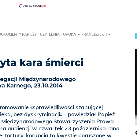
DOKUMENTY PAPIEŻY - CZYTELNIA - OPOKA
FRANCISZEK_I
yta kara śmierci
legacji Międzynarodowego
a Karnego, 23.10.2014
promowanie «sprawiedliwości szanującej
eka, bez dyskryminacji» - powiedział Papież
ji Międzynarodowego Stowarzyszenia Prawa
 na audiencji w czwartek 23 października rano.
e, tortury, korupcja to kwestie poruszone w