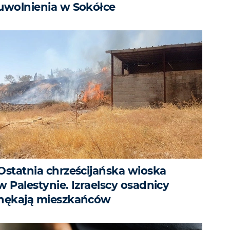
uwolnienia w Sokółce
Ostatnia chrześcijańska wioska
w Palestynie. Izraelscy osadnicy
nękają mieszkańców