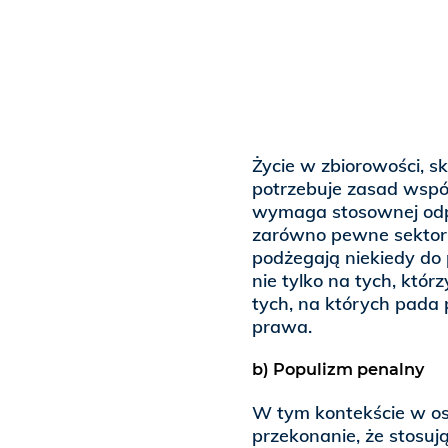
Życie w zbiorowości, s
potrzebuje zasad wspó
wymaga stosownej odpo
zarówno pewne sektory p
podżegają niekiedy do 
nie tylko na tych, któr
tych, na których pada 
prawa.
b) Populizm penalny
W tym kontekście w ost
przekonanie, że stosuj