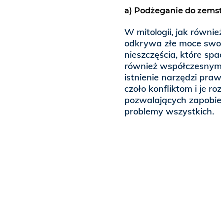
a) Podżeganie do zems
W mitologii, jak równi
odkrywa złe moce swoi
nieszczęścia, które sp
również współczesnym 
istnienie narzędzi pra
czoło konfliktom i je r
pozwalających zapobie
problemy wszystkich.