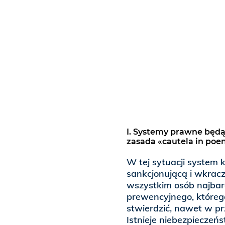
I. Systemy prawne będą
zasada «cautela in po
W tej sytuacji system
sankcjonującą i wkracz
wszystkim osób najbard
prewencyjnego, którego
stwierdzić, nawet w pr
Istnieje niebezpiecze