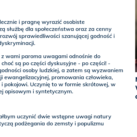
ecznie i pragnę wyrazić osobiste
ą służbę dla społeczeństwa oraz za cenny
 rozwój sprawiedliwości szanującej godność i
yskryminacji.
ię z wami paroma uwagami odnośnie do
choć są po części dyskusyjne - po części! -
godności osoby ludzkiej, a zatem są wyzwaniem
sji ewangelizacyjnej, promowania człowieka,
 i pokojowi. Uczynię to w formie skrótowej, w
ej opisowym i syntetycznym.
ałbym uczynić dwie wstępne uwagi natury
dotyczą podżegania do zemsty i populizmu