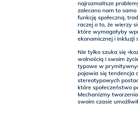
najrozmaitsze problemy
zalecano nam to samo l
funkcję społeczną, trad
raczej o to, że wierzy 
które wymagałyby wpro
ekonomicznej i inkluzji 
Nie tylko szuka się «ko
wolnością i swoim życi
typowe w prymitywnych
pojawia się tendencja
stereotypowych postaci
które społeczeństwo pos
Mechanizmy tworzenia 
swoim czasie umożliwiły