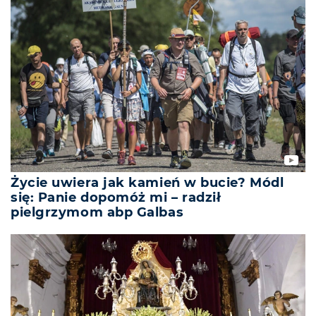
Życie uwiera jak kamień w bucie? Módl
się: Panie dopomóż mi – radził
pielgrzymom abp Galbas