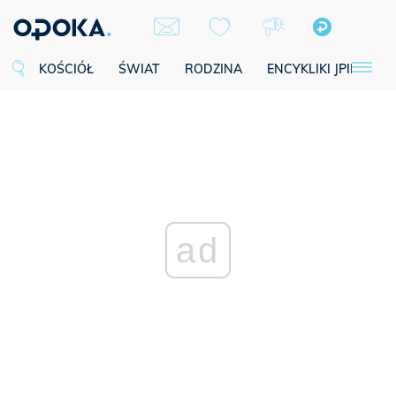
KOŚCIÓŁ
ŚWIAT
RODZINA
ENCYKLIKI JPII
SE
ad