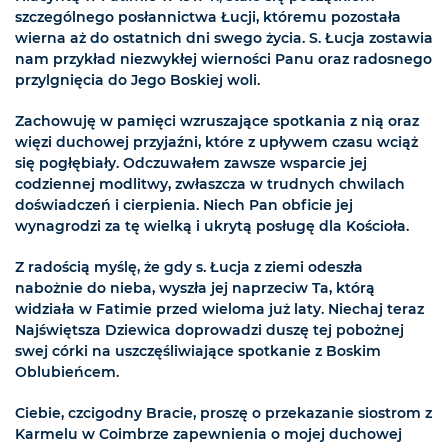
szczególnego posłannictwa Łucji, któremu pozostała
wierna aż do ostatnich dni swego życia. S. Łucja zostawia
nam przykład niezwykłej wierności Panu oraz radosnego
przylgnięcia do Jego Boskiej woli.
Zachowuję w pamięci wzruszające spotkania z nią oraz
więzi duchowej przyjaźni, które z upływem czasu wciąż
się pogłębiały. Odczuwałem zawsze wsparcie jej
codziennej modlitwy, zwłaszcza w trudnych chwilach
doświadczeń i cierpienia. Niech Pan obficie jej
wynagrodzi za tę wielką i ukrytą posługę dla Kościoła.
Z radością myślę, że gdy s. Łucja z ziemi odeszła
nabożnie do nieba, wyszła jej naprzeciw Ta, którą
widziała w Fatimie przed wieloma już laty. Niechaj teraz
Najświętsza Dziewica doprowadzi duszę tej pobożnej
swej córki na uszczęśliwiające spotkanie z Boskim
Oblubieńcem.
Ciebie, czcigodny Bracie, proszę o przekazanie siostrom z
Karmelu w Coimbrze zapewnienia o mojej duchowej