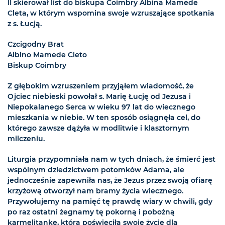
II skierował list do biskupa Coimbry Albina Mamede
Cleta, w którym wspomina swoje wzruszające spotkania
z s. Łucją.
Czcigodny Brat
Albino Mamede Cleto
Biskup Coimbry
Z głębokim wzruszeniem przyjąłem wiadomość, że
Ojciec niebieski powołał s. Marię Łucję od Jezusa i
Niepokalanego Serca w wieku 97 lat do wiecznego
mieszkania w niebie. W ten sposób osiągnęła cel, do
którego zawsze dążyła w modlitwie i klasztornym
milczeniu.
Liturgia przypomniała nam w tych dniach, że śmierć jest
wspólnym dziedzictwem potomków Adama, ale
jednocześnie zapewniła nas, że Jezus przez swoją ofiarę
krzyżową otworzył nam bramy życia wiecznego.
Przywołujemy na pamięć tę prawdę wiary w chwili, gdy
po raz ostatni żegnamy tę pokorną i pobożną
karmelitankę, która poświęciła swoje życie dla