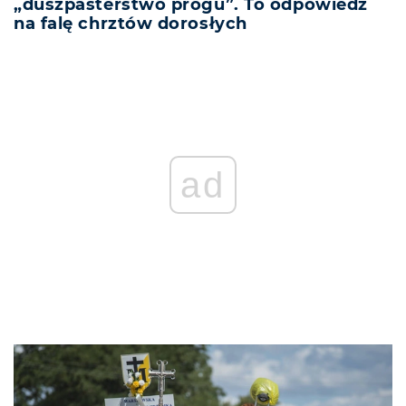
„duszpasterstwo progu”. To odpowiedź
na falę chrztów dorosłych
ad