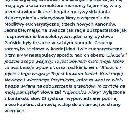
mają być ukazane niektóre momenty tajemnicy wiary i
przedstawione liczne i bogate motywy składania
dziękczynienia - zdecydowaliśmy o włączeniu do
Modlitwy eucharystycznej trzech nowych Kanonów.
Jednakże, mając na uwadze tak racje duszpasterskie jak
i usprawnienie koncelebry, zarządziliśmy, by słowa
Pańskie były te same w każdym Kanonie. Chcemy
zatem, by te słowa w każdej Modlitwie eucharystycznej
brzmiały w następujący sposób: nad chlebem:
"Bierzcie i
jedzcie z tego wszyscy: To jest bowiem Ciało moje, które
za was będzie wydane"
: oraz nad kielichem:
"Bierzcie i
pijcie z tego wszyscy: To jest bowiem kielich Krwi mojej,
Nowego i wiecznego Przymierza, która za was i za wielu
będzie wylana na odpuszczenie grzechów. To czyńcie na
moją pamiątkę"
, Słowa zaś
"Tajemnica wiary"
, wyłączone
z kontekstu słów Chrystusa i wypowiedziane później
przez kapłana, stanowią wstęp do aklamacji ze strony
wiernych.