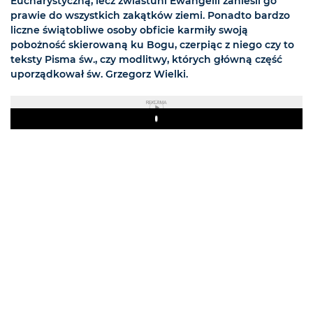
Eucharystyczną, lecz zwiastuni Ewangelii zanieśli go
prawie do wszystkich zakątków ziemi. Ponadto bardzo
liczne świątobliwe osoby obficie karmiły swoją
pobożność skierowaną ku Bogu, czerpiąc z niego czy to
teksty Pisma św., czy modlitwy, których główną część
uporządkował św. Grzegorz Wielki.
REKLAMA
Play