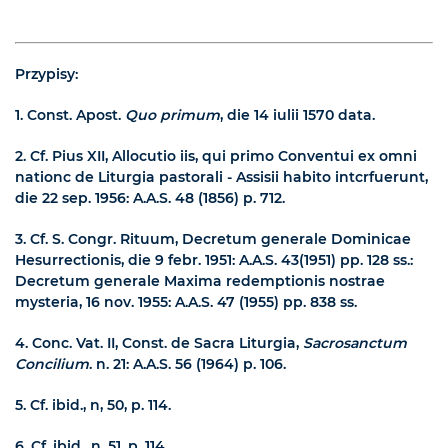
Przypisy:
1.
Const. Apost.
Quo primum
, die 14 iulii 1570 data.
2.
Cf. Pius XII, Allocutio iis, qui primo Conventui ex omni
nationc de Liturgia pastorali - Assisii habito intcrfuerunt,
die 22 sep. 1956: A.A.S. 48 (1856) p. 712.
3.
Cf. S. Congr. Rituum, Decretum generale Dominicae
Hesurrectionis, die 9 febr. 1951: A.A.S. 43(1951) pp. 128 ss.:
Decretum generale Maxima redemptionis nostrae
mysteria, 16 nov. 1955: A.A.S. 47 (1955) pp. 838 ss.
4.
Conc. Vat. II, Const. de Sacra Liturgia,
Sacrosanctum
Concilium
. n. 21: A.A.S. 56 (1964) p. 106.
5.
Cf. ibid., n, 50, p. 114.
6.
Cf. ibid., n. 51, p. 114.