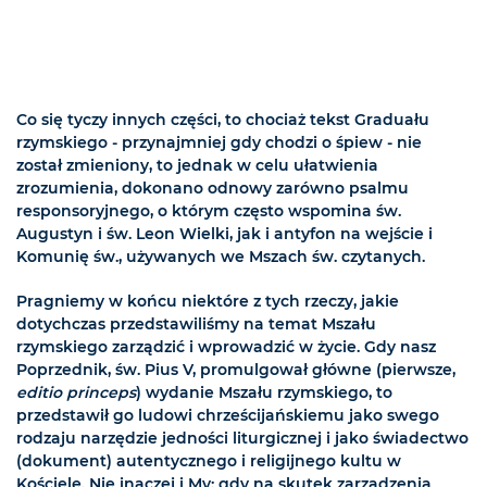
Co się tyczy innych części, to chociaż tekst Graduału
rzymskiego - przynajmniej gdy chodzi o śpiew - nie
został zmieniony, to jednak w celu ułatwienia
zrozumienia, dokonano odnowy zarówno psalmu
responsoryjnego, o którym często wspomina św.
Augustyn i św. Leon Wielki, jak i antyfon na wejście i
Komunię św., używanych we Mszach św. czytanych.
Pragniemy w końcu niektóre z tych rzeczy, jakie
dotychczas przedstawiliśmy na temat Mszału
rzymskiego zarządzić i wprowadzić w życie. Gdy nasz
Poprzednik, św. Pius V, promulgował główne (pierwsze,
editio princeps
) wydanie Mszału rzymskiego, to
przedstawił go ludowi chrześcijańskiemu jako swego
rodzaju narzędzie jedności liturgicznej i jako świadectwo
(dokument) autentycznego i religijnego kultu w
Kościele. Nie inaczej i My: gdy na skutek zarządzenia