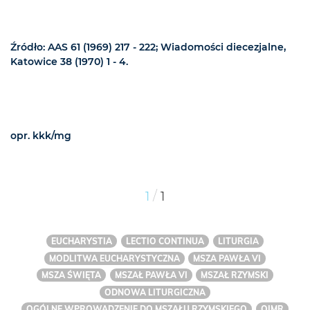
Źródło: AAS 61 (1969) 217 - 222; Wiadomości diecezjalne,
Katowice 38 (1970) 1 - 4.
opr. kkk/mg
/
1
1
EUCHARYSTIA
LECTIO CONTINUA
LITURGIA
MODLITWA EUCHARYSTYCZNA
MSZA PAWŁA VI
MSZA ŚWIĘTA
MSZAŁ PAWŁA VI
MSZAŁ RZYMSKI
ODNOWA LITURGICZNA
OGÓLNE WPROWADZENIE DO MSZAŁU RZYMSKIEGO
OIMR