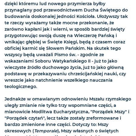
dzięki któremu lud nowego przymierza byłby
przynaglany pod przewodnictwem Ducha Świętego do
budowania doskonalej jedności Kościoła. Ułożywszy tak
te rzeczy wyrażamy także mocne przekonanie, że
zarówno kapłani jak i wierni, w sposób bardziej święty
przygotowując swoją duszę na Wieczerzę Pańską i
wnikając głębiej w Święte Księgi, będą z czasem coraz
obficiej karmić się Słowem Pańskim. Na skutek tego
wszyscy będą uważali Pismo św. - zgodnie ze
wskazaniami Soboru Watykańskiego II - już to jako
wieczyste źródło duchowego życia, już to jako główną
podstawę w przekazywaniu chrześcijańskiej nauki, czy
wreszcie jako natchnienie wszelkiego nauczania
teologicznego.
Jednakże w omawianym odnowieniu Mszału rzymskiego
uległy zmianie nie tylko trzy wspomniane części, a
mianowicie Modlitwa Eucharystyczna, "Porządek Mszy" i
"Porządek czytań", lecz także zostały zreformowane i
bardzo zmienione inne części. Dotyczy to: Mszy
okresowych (
Temporale
), Mszy własnych o świętych