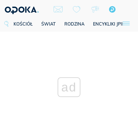
KOŚCIÓŁ
ŚWIAT
RODZINA
ENCYKLIKI JPII
SE
ad