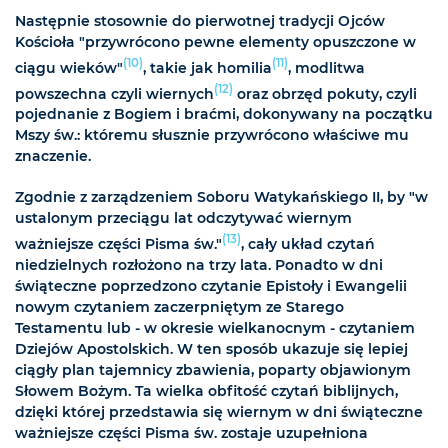
Następnie stosownie do pierwotnej tradycji Ojców
Kościoła "przywrócono pewne elementy opuszczone w
(10)
(11)
ciągu wieków"
, takie jak homilia
, modlitwa
(12)
powszechna czyli wiernych
oraz obrzęd pokuty, czyli
pojednanie z Bogiem i braćmi, dokonywany na początku
Mszy św.: któremu słusznie przywrócono właściwe mu
znaczenie.
Zgodnie z zarządzeniem Soboru Watykańskiego II, by "w
ustalonym przeciągu lat odczytywać wiernym
(13)
ważniejsze części Pisma św."
, cały układ czytań
niedzielnych rozłożono na trzy lata. Ponadto w dni
świąteczne poprzedzono czytanie Epistoły i Ewangelii
nowym czytaniem zaczerpniętym ze Starego
Testamentu lub - w okresie wielkanocnym - czytaniem
Dziejów Apostolskich. W ten sposób ukazuje się lepiej
ciągły plan tajemnicy zbawienia, poparty objawionym
Słowem Bożym. Ta wielka obfitość czytań biblijnych,
dzięki której przedstawia się wiernym w dni świąteczne
ważniejsze części Pisma św. zostaje uzupełniona