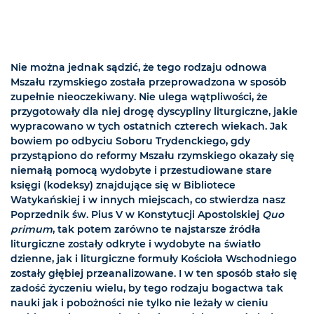
Nie można jednak sądzić, że tego rodzaju odnowa
Mszału rzymskiego została przeprowadzona w sposób
zupełnie nieoczekiwany. Nie ulega wątpliwości, że
przygotowały dla niej drogę dyscypliny liturgiczne, jakie
wypracowano w tych ostatnich czterech wiekach. Jak
bowiem po odbyciu Soboru Trydenckiego, gdy
przystąpiono do reformy Mszału rzymskiego okazały się
niemałą pomocą wydobyte i przestudiowane stare
księgi (kodeksy) znajdujące się w Bibliotece
Watykańskiej i w innych miejscach, co stwierdza nasz
Poprzednik św. Pius V w Konstytucji Apostolskiej
Quo
primum
, tak potem zarówno te najstarsze źródła
liturgiczne zostały odkryte i wydobyte na światło
dzienne, jak i liturgiczne formuły Kościoła Wschodniego
zostały głębiej przeanalizowane. I w ten sposób stało się
zadość życzeniu wielu, by tego rodzaju bogactwa tak
nauki jak i pobożności nie tylko nie leżały w cieniu