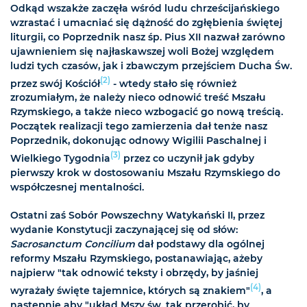
Odkąd wszakże zaczęła wśród ludu chrześcijańskiego
wzrastać i umacniać się dążność do zgłębienia świętej
liturgii, co Poprzednik nasz śp. Pius XII nazwał zarówno
ujawnieniem się najłaskawszej woli Bożej względem
ludzi tych czasów, jak i zbawczym przejściem Ducha Św.
(2)
przez swój Kościół
- wtedy stało się również
zrozumiałym, że należy nieco odnowić treść Mszału
Rzymskiego, a także nieco wzbogacić go nową treścią.
Początek realizacji tego zamierzenia dał tenże nasz
Poprzednik, dokonując odnowy Wigilii Paschalnej i
(3)
Wielkiego Tygodnia
przez co uczynił jak gdyby
pierwszy krok w dostosowaniu Mszału Rzymskiego do
współczesnej mentalności.
Ostatni zaś Sobór Powszechny Watykański II, przez
wydanie Konstytucji zaczynającej się od słów:
Sacrosanctum Concilium
dał podstawy dla ogólnej
reformy Mszału Rzymskiego, postanawiając, ażeby
najpierw "tak odnowić teksty i obrzędy, by jaśniej
(4)
wyrażały święte tajemnice, których są znakiem"
, a
następnie aby "układ Mszy św. tak przerobić, by