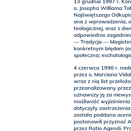
13 grudnia 1997 r. Ko
o. Josepha Williama T
Najświętszego Odkupicie
ona z wprowadzenia, o
teologicznej, oraz z d
odpowiednio zagadnien
— Tradycja — Magisteri
konkretnym błędom (o
społeczna; eschatologi
4 czerwca 1998 r. nad
przez o. Marciana Vid
wraz z nią list przeło
przeanalizowany przez 
uznawszy ją za niewyst
możliwość wyjaśnienia
dotyczyły zastrzeżenia
została poddana ocenie
postanowili przyznać A
przez Ratio Agendi. P