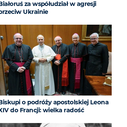
Białoruś za współudział w agresji
przeciw Ukrainie
Biskupi o podróży apostolskiej Leona
XIV do Francji: wielka radość