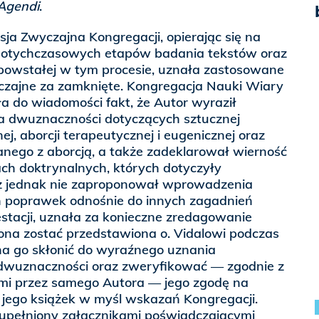
Agendi
.
sja Zwyczajna Kongregacji, opierając się na
dotychczasowych etapów badania tekstów oraz
 powstałej w tym procesie, uznała zastosowane
zajne za zamknięte. Kongregacja Nauki Wiary
a do wiadomości fakt, że Autor wyraził
a dwuznaczności dotyczących sztucznej
nej, aborcji terapeutycznej i eugenicznej oraz
ego z aborcją, a także zadeklarował wierność
ch doktrynalnych, których dotyczyły
aż jednak nie zaproponował wprowadzenia
ch poprawek odnośnie do innych zagadnień
tacji, uznała za konieczne zredagowanie
ona zostać przedstawiona o. Vidalowi podczas
a go skłonić do wyraźnego uznania
dwuznaczności oraz zweryfikować — zgodnie z
 przez samego Autora — jego zgodę na
ego książek w myśl wskazań Kongregacji.
zupełniony załącznikami poświadczającymi