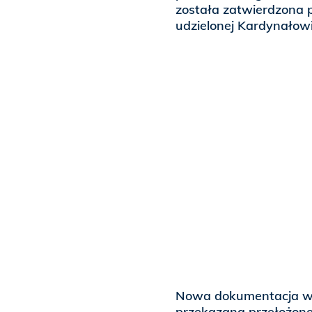
została zatwierdzona 
udzielonej Kardynałowi
Nowa dokumentacja wra
przekazana przełożon