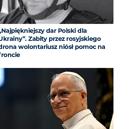
„Najpiękniejszy dar Polski dla
Ukrainy”. Zabity przez rosyjskiego
drona wolontariusz niósł pomoc na
froncie