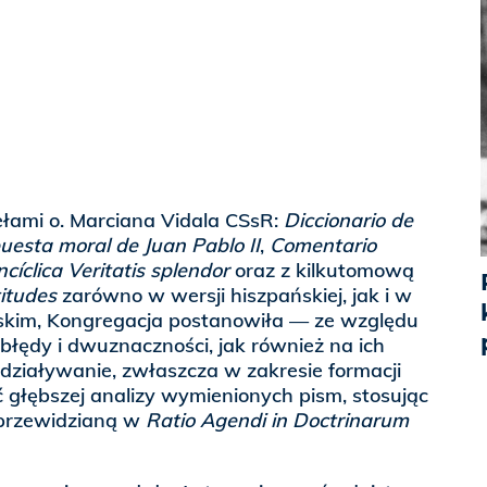
ełami o. Marciana Vidala CSsR:
Diccionario de
uesta moral de Juan Pablo II
,
Comentario
cíclica
Veritatis splendor
oraz z kilkutomową
itudes
zarówno w wersji hiszpańskiej, jak i w
skim, Kongregacja postanowiła — ze względu
błędy i dwuznaczności, jak również na ich
działywanie, zwłaszcza w zakresie formacji
 głębszej analizy wymienionych pism, stosując
 przewidzianą w
Ratio Agendi in Doctrinarum