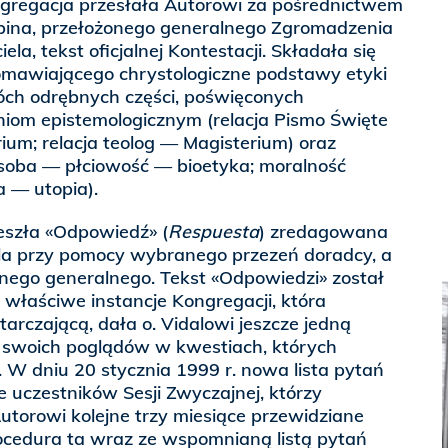
ngregacja przesłała Autorowi za pośrednictwem
obina, przełożonego generalnego Zgromadzenia
la, tekst oficjalnej Kontestacji. Składała się
mawiającego chrystologiczne podstawy etyki
wóch odrębnych części, poświęconych
iom epistemologicznym (relacja Pismo Święte
um; relacja teolog — Magisterium) oraz
soba — płciowość — bioetyka; moralność
a — utopia).
eszła «Odpowiedź» (
Respuesta
) zredagowana
ala przy pomocy wybranego przezeń doradcy, a
żonego generalnego. Tekst «Odpowiedzi» został
właściwe instancje Kongregacji, która
arczającą, dała o. Vidalowi jeszcze jedną
 swoich poglądów w kwestiach, których
. W dniu 20 stycznia 1999 r. nowa lista pytań
 uczestników Sesji Zwyczajnej, którzy
utorowi kolejne trzy miesiące przewidziane
rocedura ta wraz ze wspomnianą listą pytań