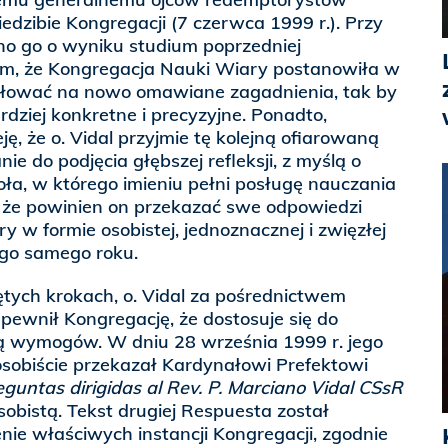
edzibie Kongregacji (7 czerwca 1999 r.). Przy
no go o wyniku studium poprzedniej
ym, że Kongregacja Nauki Wiary postanowiła w
ułować na nowo omawiane zagadnienia, tak by
dziej konkretne i precyzyjne. Ponadto,
ę, że o. Vidal przyjmie tę kolejną ofiarowaną
e do podjęcia głębszej refleksji, z myślą o
ła, w którego imieniu pełni posługę nauczania
, że powinien on przekazać swe odpowiedzi
y w formie osobistej, jednoznacznej i zwięzłej
ego samego roku.
tych krokach, o. Vidal za pośrednictwem
ewnił Kongregację, że dostosuje się do
ą wymogów. W dniu 28 września 1999 r. jego
osobiście przekazał Kardynałowi Prefektowi
guntas dirigidas al Rev. P. Marciano Vidal CSsR
sobistą. Tekst drugiej Respuesta został
ie właściwych instancji Kongregacji, zgodnie