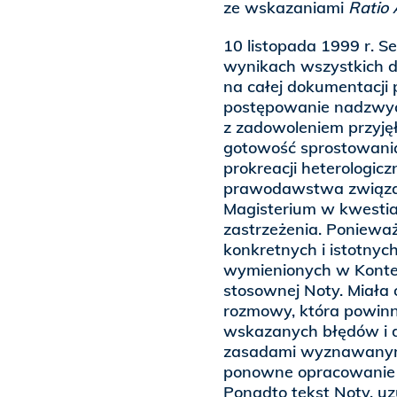
ze wskazaniami
Ratio 
10 listopada 1999 r. Se
wynikach wszystkich 
na całej dokumentacji
postępowanie nadzwyc
z zadowoleniem przyjęł
gotowość sprostowani
prokreacji heterologicz
prawodawstwa związan
Magisterium w kwestia
zastrzeżenia. Poniew
konkretnych i istotny
wymienionych w Kontes
stosownej Noty. Miała 
rozmowy, która powinn
wskazanych błędów i 
zasadami wyznawanymi
ponowne opracowanie j
Ponadto tekst Noty, u