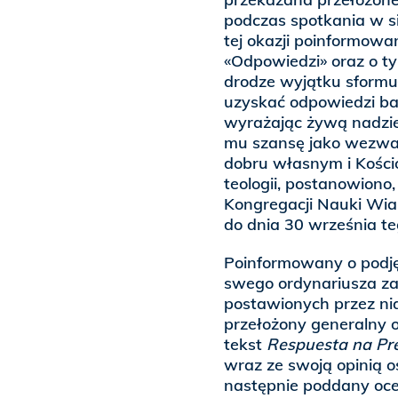
podczas spotkania w si
tej okazji poinformowa
«Odpowiedzi» oraz o t
drodze wyjątku sform
uzyskać odpowiedzi bar
wyrażając żywą nadziej
mu szansę jako wezwani
dobru własnym i Kościo
teologii, postanowiono
Kongregacji Nauki Wiar
do dnia 30 września t
Poinformowany o podję
swego ordynariusza zap
postawionych przez ni
przełożony generalny 
tekst
Respuesta na Pre
wraz ze swoją opinią o
następnie poddany ocen