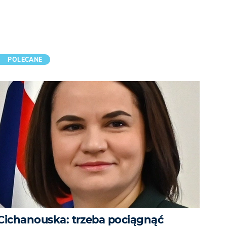
POLECANE
Cichanouska: trzeba pociągnąć