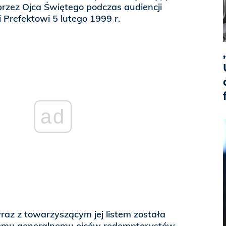
przez Ojca Świętego podczas audiencji
 Prefektowi 5 lutego 1999 r.
ad
z z towarzyszącym jej listem została
emu generalnemu ojców redemptorystów