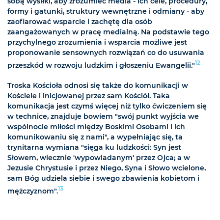
sobą wysiłki, aby zrozumieć media - ich cele, procedury,
formy i gatunki, struktury wewnętrzne i odmiany - aby
zaofiarować wsparcie i zachętę dla osób
zaangażowanych w pracę medialną. Na podstawie tego
przychylnego zrozumienia i wsparcia możliwe jest
proponowanie sensownych rozwiązań co do usuwania
12
przeszkód w rozwoju ludzkim i głoszeniu Ewangelii."
Troska Kościoła odnosi się także do komunikacji w
Kościele i inicjowanej przez sam Kościół. Taka
komunikacja jest czymś więcej niż tylko ćwiczeniem się
w technice, znajduje bowiem "swój punkt wyjścia we
wspólnocie miłości między Boskimi Osobami i ich
komunikowaniu się z nami", a wypełniając się, ta
trynitarna wymiana "sięga ku ludzkości: Syn jest
Słowem, wiecznie 'wypowiadanym' przez Ojca; a w
Jezusie Chrystusie i przez Niego, Syna i Słowo wcielone,
sam Bóg udziela siebie i swego zbawienia kobietom i
13
mężczyznom".