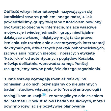
Obfitość witryn internetowych nazywających się
katolickimi stwarza problem innego rodzaju. Jak
powiedzieliśmy, grupy związane z Kościołem powinny
być twórczo obecne w Internecie; mające właściwe
motywacje i wiedzę jednostki i grupy nieoficjalne
działające z własnej inicjatywy mają także prawo
istnienia. Nie rozróżnianie ekscentrycznych interpretacji
doktrynalnych, dziwacznych praktyk pobożnościowych,
zachwalania różnych ideologii, noszących etykietę
"katolickie" od autentycznych poglądów Kościoła,
mówiąc delikatnie, wprowadza zamęt. Poniżej
zasugerujemy pewne podejście do tego zagadnienia.
9. Inne sprawy wymagają również refleksji. W
odniesieniu do nich, przynaglamy do nieustannych
badań i studiów, włączając w to "rozwój antropologii i
39
teologii komunikacji"
- ze szczególnym odniesieniem
do Internetu. Obok studiów i badań naukowych, może i
powinno rozwijać się pozytywne planowanie