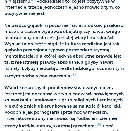
niniejszemu.
Podkreślając to, co jest pozytywne w
Internecie, trzeba jednocześnie jasno mówić o tym, co
pozytywne nie jest.
Na bardzo głębokim poziomie "świat środków przekazu
może się czasem wydawać obojętny czy nawet wrogo
usposobiony do chrześcijańskiej wiary i moralności.
Wynika to po części stąd, że kultura medialna jest tak
głęboko przepojona typowo postmodernistyczną
mentalnością, dla której jedyną absolutną prawdą jest
ta, iż nie istnieją prawdy absolutne, a gdyby nawet
istniały, byłyby niedostępne dla ludzkiego rozumu i tym
37
samym pozbawione znaczenia."
Wśród konkretnych problemów stwarzanych przez
Internet jest obecność witryn nienawiści, poświęconych
znieważaniu i atakowaniu grup religijnych i etnicznych.
Niektóre z nich ukierunkowane są na Kościół katolicki.
Podobnie jak pornografia i przemoc w mediach,
internetowe strony nienawiści są "odbiciem ciemnej
38
strony ludzkiej natury, skażonej grzechem".
Choć