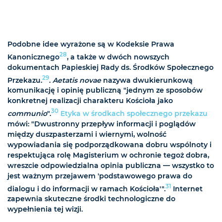
Podobne idee wyrażone są w Kodeksie Prawa
28
Kanonicznego
, a także w dwóch nowszych
dokumentach Papieskiej Rady ds. Środków Społecznego
29
Przekazu.
.
Aetatis novae
nazywa dwukierunkową
komunikację i opinię publiczną "jednym ze sposobów
konkretnej realizacji charakteru Kościoła jako
30
communio
".
Etyka w środkach społecznego przekazu
mówi: "Dwustronny przepływ informacji i poglądów
między duszpasterzami i wiernymi, wolność
wypowiadania się podporządkowana dobru wspólnoty i
respektująca rolę Magisterium w ochronie tegoż dobra,
wreszcie odpowiedzialna opinia publiczna — wszystko to
jest ważnym przejawem 'podstawowego prawa do
31
dialogu i do informacji w ramach Kościoła'".
Internet
zapewnia skuteczne środki technologiczne do
wypełnienia tej wizji.