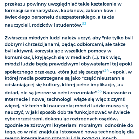
przekazu powinny uwzględniać takie kształcenie w
formacji seminarzystów, kapłanów, zakonników i
świeckiego personelu duszpasterskiego, a także
33
nauczycieli, rodziców i studentów.
Zwłaszcza młodych ludzi należy uczyć, aby "nie tylko byli
dobrymi chrześcijanami, będąc odbiorcami, ale także
byli aktywni, korzystając z wszelkich pomocy w
komunikacji, kryjących się w mediach (...). Tak więc,
młodzi ludzie będą prawdziwymi obywatelami tej epoki
34
społecznego przekazu, która już się zaczęła"
- epoki, w
której media postrzegane są jako "część nieustannie
odsłaniającej się kultury, której pełne implikacje, jak
35
dotąd, nie są jeszcze w pełni zrozumiałe".
Nauczanie o
Internecie i nowej technologii wiąże się więc z czymś
więcej, niż techniki nauczania; młodzi ludzie muszą się
nauczyć, w jaki sposób dobrze funkcjonować w świecie
cyberprzestrzeni, dokonując roztropnych osądów,
zgodnie ze zdrowymi kryteriami moralnymi odnośnie do
tego, co w niej znajdują i stosować nową technologię dla
swego integralnego rozwoju i dla pożytku innych.