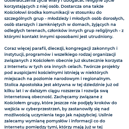
doświadczenia życia wiary i ubogacać religijne życie
korzystających z niej osób. Dostarcza ona także
Kościołowi środka komunikacji w stosunku do
szczególnych grup - młodzieży i młodych osób dorosłych,
osób starszych i zamkniętych w domach, żyjących na
odległych terenach, członków innych grup religijnych - z
którymi kontakt innymi sposobami jest utrudniony.
Coraz więcej parafii, diecezji, kongregacji zakonnych i
instytucji, programów i wszelkiego rodzaj organizacji
związanych z Kościołem obecnie już skutecznie korzysta
z Internetu w tych ora innych celach. Twórcze projekty
pod auspicjami kościelnymi istnieją w niektórych
miejscach na poziomie narodowym i regionalnym.
Stolica Apostolska jest aktywna w tej dziedzinie już od
kilku lat i w dalszym ciągu rozszerza i rozwija swą
internetową obecność. Zachęcamy związane z
Kościołem grupy, które jeszcze nie podjęły kroków do
wejścia w cyberprzestrzeń, by zastanowiły się nad
możliwością uczynienia tego jak najszybciej. Usilnie
zalecamy wymianę pomysłów i informacji co do
Internetu pomiędzy tymi, którzy mają już w tej