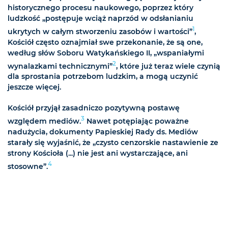
historycznego procesu naukowego, poprzez który
ludzkość „postępuje wciąż naprzód w odsłanianiu
1
ukrytych w całym stworzeniu zasobów i wartości”
,
Kościół często oznajmiał swe przekonanie, że są one,
według słów Soboru Watykańskiego II, „wspaniałymi
2
wynalazkami technicznymi”
, które już teraz wiele czynią
dla sprostania potrzebom ludzkim, a mogą uczynić
jeszcze więcej.
Kościół przyjął zasadniczo pozytywną postawę
3
względem mediów.
Nawet potępiając poważne
nadużycia, dokumenty Papieskiej Rady ds. Mediów
starały się wyjaśnić, że „czysto cenzorskie nastawienie ze
strony Kościoła (...) nie jest ani wystarczające, ani
4
stosowne”.