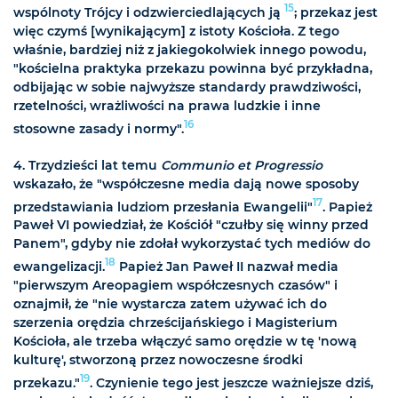
15
wspólnoty Trójcy i odzwierciedlających ją
; przekaz jest
więc czymś [wynikającym] z istoty Kościoła. Z tego
właśnie, bardziej niż z jakiegokolwiek innego powodu,
"kościelna praktyka przekazu powinna być przykładna,
odbijając w sobie najwyższe standardy prawdziwości,
rzetelności, wrażliwości na prawa ludzkie i inne
16
stosowne zasady i normy".
4. Trzydzieści lat temu
Communio et Progressio
wskazało, że "współczesne media dają nowe sposoby
17
przedstawiania ludziom przesłania Ewangelii"
. Papież
Paweł VI powiedział, że Kościół "czułby się winny przed
Panem", gdyby nie zdołał wykorzystać tych mediów do
18
ewangelizacji.
Papież Jan Paweł II nazwał media
"pierwszym Areopagiem współczesnych czasów" i
oznajmił, że "nie wystarcza zatem używać ich do
szerzenia orędzia chrześcijańskiego i Magisterium
Kościoła, ale trzeba włączyć samo orędzie w tę 'nową
kulturę', stworzoną przez nowoczesne środki
19
przekazu."
. Czynienie tego jest jeszcze ważniejsze dziś,