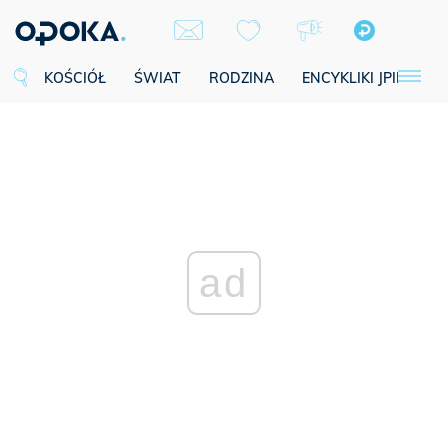
KOŚCIÓŁ
ŚWIAT
RODZINA
ENCYKLIKI JPII
SE
ad