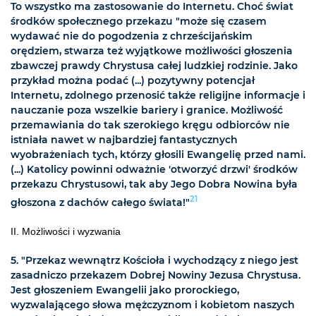
To wszystko ma zastosowanie do Internetu. Choć świat
środków społecznego przekazu "może się czasem
wydawać nie do pogodzenia z chrześcijańskim
orędziem, stwarza też wyjątkowe możliwości głoszenia
zbawczej prawdy Chrystusa całej ludzkiej rodzinie. Jako
przykład można podać (...) pozytywny potencjał
Internetu, zdolnego przenosić także religijne informacje i
nauczanie poza wszelkie bariery i granice. Możliwość
przemawiania do tak szerokiego kręgu odbiorców nie
istniała nawet w najbardziej fantastycznych
wyobrażeniach tych, którzy głosili Ewangelię przed nami.
(...) Katolicy powinni odważnie 'otworzyć drzwi' środków
przekazu Chrystusowi, tak aby Jego Dobra Nowina była
21
głoszona z dachów całego świata!"
II. Możliwości i wyzwania
5. "Przekaz wewnątrz Kościoła i wychodzący z niego jest
zasadniczo przekazem Dobrej Nowiny Jezusa Chrystusa.
Jest głoszeniem Ewangelii jako prorockiego,
wyzwalającego słowa mężczyznom i kobietom naszych