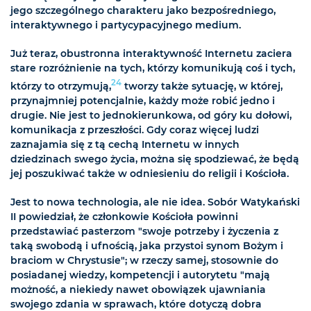
jego szczególnego charakteru jako bezpośredniego,
interaktywnego i partycypacyjnego medium.
Już teraz, obustronna interaktywność Internetu zaciera
stare rozróżnienie na tych, którzy komunikują coś i tych,
24
którzy to otrzymują,
tworzy także sytuację, w której,
przynajmniej potencjalnie, każdy może robić jedno i
drugie. Nie jest to jednokierunkowa, od góry ku dołowi,
komunikacja z przeszłości. Gdy coraz więcej ludzi
zaznajamia się z tą cechą Internetu w innych
dziedzinach swego życia, można się spodziewać, że będą
jej poszukiwać także w odniesieniu do religii i Kościoła.
Jest to nowa technologia, ale nie idea. Sobór Watykański
II powiedział, że członkowie Kościoła powinni
przedstawiać pasterzom "swoje potrzeby i życzenia z
taką swobodą i ufnością, jaka przystoi synom Bożym i
braciom w Chrystusie"; w rzeczy samej, stosownie do
posiadanej wiedzy, kompetencji i autorytetu "mają
możność, a niekiedy nawet obowiązek ujawniania
swojego zdania w sprawach, które dotyczą dobra