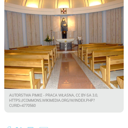
AUTORSTWA PIMKE - PRACA WŁASNA, CC BY-SA 3.0,
HTTPS://COMMONS.WIKIMEDIA.ORG/W/INDEX.PHP?
CURID=4770560