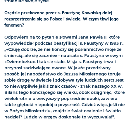
zmieniać swoje życie.
Orędzie przekazane przez s. Faustynę Kowalską dalej
rozprzestrzenia się po Polsce i świecie. W czym tkwi jego
fenomen?
Odpowiem na to pytanie słowami Jana Pawła II, które
wypowiedział podczas beatyfikacji s. Faustyny w 1993 r.:
„«Czuję dobrze, że nie kończy się posłannictwo moje ze
śmiercią, ale się zacznie» - napisała s. Faustyna w swym
«Dzienniczku». I tak się stało. Misja s. Faustyny trwa i
przynosi zadziwiające owoce. W jakże przedziwny
sposób jej nabożeństwo do Jezusa Miłosiernego toruje
sobie drogę w świecie i zdobywa tyle ludzkich serc! Jest
to niewątpliwie jakiś znak czasów - znak naszego XX w.
Bilans tego kończącego się wieku, obok osiągnięć, które
wielokrotnie przewyższyły poprzednie epoki, zawiera
także głęboki niepokój o przyszłość. Gdzież więc, jeśli nie
w Bożym Miłosierdziu, znajdzie świat ocalenie i światło
nadziei? Ludzie wierzący doskonale to wyczuwają!”.