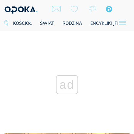
KOŚCIÓŁ
ŚWIAT
RODZINA
ENCYKLIKI JPII
SE
ad