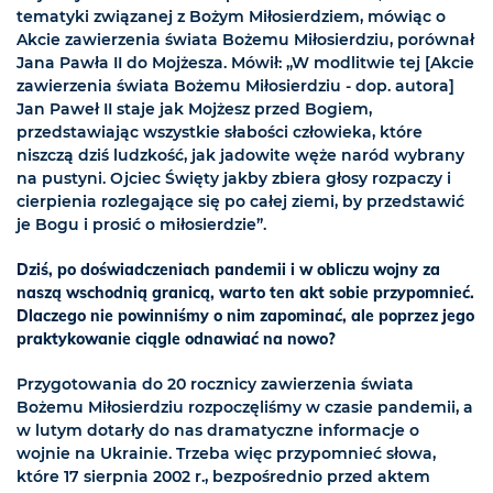
tematyki związanej z Bożym Miłosierdziem, mówiąc o
Akcie zawierzenia świata Bożemu Miłosierdziu, porównał
Jana Pawła II do Mojżesza. Mówił: „W modlitwie tej [Akcie
zawierzenia świata Bożemu Miłosierdziu - dop. autora]
Jan Paweł II staje jak Mojżesz przed Bogiem,
przedstawiając wszystkie słabości człowieka, które
niszczą dziś ludzkość, jak jadowite węże naród wybrany
na pustyni. Ojciec Święty jakby zbiera głosy rozpaczy i
cierpienia rozlegające się po całej ziemi, by przedstawić
je Bogu i prosić o miłosierdzie”.
Dziś, po doświadczeniach pandemii i w obliczu wojny za
naszą wschodnią granicą, warto ten akt sobie przypomnieć.
Dlaczego nie powinniśmy o nim zapominać, ale poprzez jego
praktykowanie ciągle odnawiać na nowo?
Przygotowania do 20 rocznicy zawierzenia świata
Bożemu Miłosierdziu rozpoczęliśmy w czasie pandemii, a
w lutym dotarły do nas dramatyczne informacje o
wojnie na Ukrainie. Trzeba więc przypomnieć słowa,
które 17 sierpnia 2002 r., bezpośrednio przed aktem