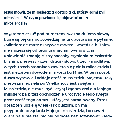
Jezus mówił, że miłosierdzia dostąpią ci, którzy sami byli
miłosierni. W czym powinno się objawiać nasze
miłosierdzie?
W „Dzienniczku” pod numerem 742 znajdujemy słowa,
które są piękną odpowiedzią na tak postawione pytanie:
„Miłosierdzie masz okazywać zawsze i wszędzie bliźnim,
nie możesz się od tego usunąć ani wymówić, ani
uniewinnić. Podaję ci trzy sposoby czynienia miłosierdzia
bliźnim: pierwszy - czyn, drugi - słowo, trzeci - modlitwa;
w tych trzech stopniach zawiera się pełnia miłosierdzia i
jest niezbitym dowodem miłości ku Mnie. W ten sposób
dusza wysławia i oddaje cześć miłosierdziu Mojemu. Tak,
pierwsza niedziela po Wielkanocy jest świętem
Miłosierdzia, ale musi być i czyn; i żądam czci dla Mojego
miłosierdzia przez obchodzenie uroczyście tego święta i
przez cześć tego obrazu, który jest namalowany. Przez
obraz ten udzielę wiele łask duszom, on ma
przypominać żądania Mojego miłosierdzia, bo nawet
wiara najsilniejsza, nic nie pomoże bez uczynków”. Kiedy