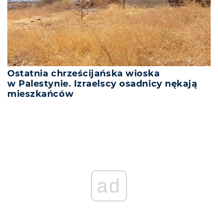
Ostatnia chrześcijańska wioska
w Palestynie. Izraelscy osadnicy nękają
mieszkańców
ad