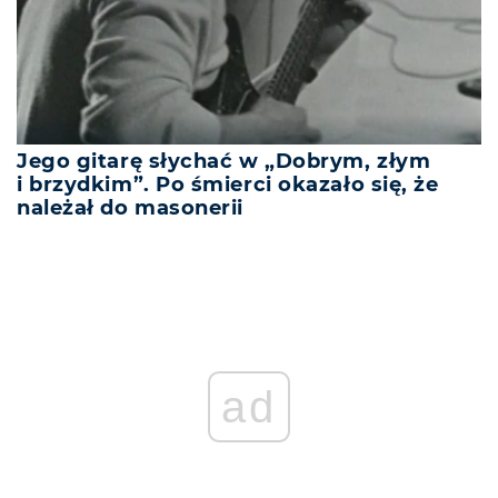
Jego gitarę słychać w „Dobrym, złym
i brzydkim”. Po śmierci okazało się, że
należał do masonerii
ad