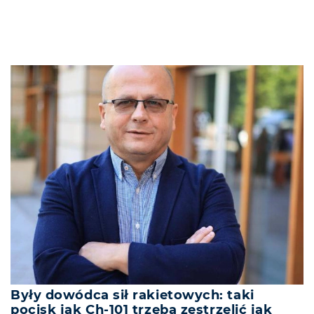
Były dowódca sił rakietowych: taki
pocisk jak Ch-101 trzeba zestrzelić jak