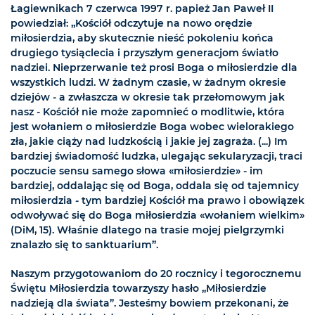
Łagiewnikach 7 czerwca 1997 r. papież Jan Paweł II
powiedział: „Kościół odczytuje na nowo orędzie
miłosierdzia, aby skutecznie nieść pokoleniu końca
drugiego tysiąclecia i przyszłym generacjom światło
nadziei. Nieprzerwanie też prosi Boga o miłosierdzie dla
wszystkich ludzi. W żadnym czasie, w żadnym okresie
dziejów - a zwłaszcza w okresie tak przełomowym jak
nasz - Kościół nie może zapomnieć o modlitwie, która
jest wołaniem o miłosierdzie Boga wobec wielorakiego
zła, jakie ciąży nad ludzkością i jakie jej zagraża. (...) Im
bardziej świadomość ludzka, ulegając sekularyzacji, traci
poczucie sensu samego słowa «miłosierdzie» - im
bardziej, oddalając się od Boga, oddala się od tajemnicy
miłosierdzia - tym bardziej Kościół ma prawo i obowiązek
odwoływać się do Boga miłosierdzia «wołaniem wielkim»
(DiM, 15). Właśnie dlatego na trasie mojej pielgrzymki
znalazło się to sanktuarium”.
Naszym przygotowaniom do 20 rocznicy i tegorocznemu
Świętu Miłosierdzia towarzyszy hasło „Miłosierdzie
nadzieją dla świata”. Jesteśmy bowiem przekonani, że