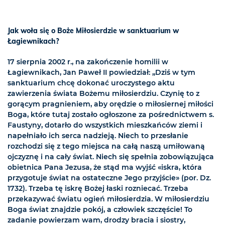
Jak woła się o Boże Miłosierdzie w sanktuarium w
Łagiewnikach?
17 sierpnia 2002 r., na zakończenie homilii w
Łagiewnikach, Jan Paweł II powiedział: „Dziś w tym
sanktuarium chcę dokonać uroczystego aktu
zawierzenia świata Bożemu miłosierdziu. Czynię to z
gorącym pragnieniem, aby orędzie o miłosiernej miłości
Boga, które tutaj zostało ogłoszone za pośrednictwem s.
Faustyny, dotarło do wszystkich mieszkańców ziemi i
napełniało ich serca nadzieją. Niech to przesłanie
rozchodzi się z tego miejsca na całą naszą umiłowaną
ojczyznę i na cały świat. Niech się spełnia zobowiązująca
obietnica Pana Jezusa, że stąd ma wyjść «iskra, która
przygotuje świat na ostateczne Jego przyjście» (por. Dz.
1732). Trzeba tę iskrę Bożej łaski rozniecać. Trzeba
przekazywać światu ogień miłosierdzia. W miłosierdziu
Boga świat znajdzie pokój, a człowiek szczęście! To
zadanie powierzam wam, drodzy bracia i siostry,