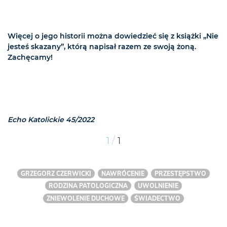
Więcej o jego historii można dowiedzieć się z książki „Nie
jesteś skazany”, którą napisał razem ze swoją żoną.
Zachęcamy!
Echo Katolickie 45/2022
/
1
1
GRZEGORZ CZERWICKI
NAWRÓCENIE
PRZESTĘPSTWO
RODZINA PATOLOGICZNA
UWOLNIENIE
ZNIEWOLENIE DUCHOWE
ŚWIADECTWO