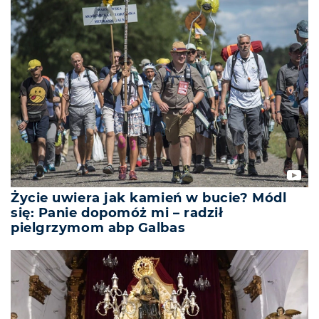
Życie uwiera jak kamień w bucie? Módl
się: Panie dopomóż mi – radził
pielgrzymom abp Galbas