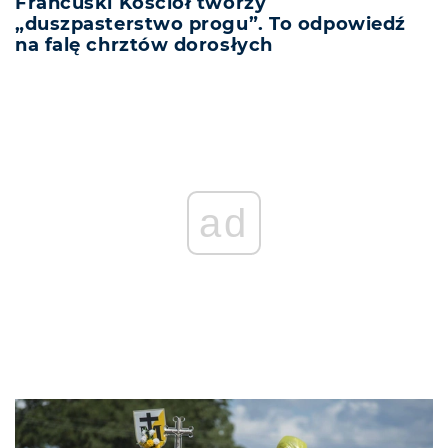
Francuski Kościół tworzy
„duszpasterstwo progu”. To odpowiedź
na falę chrztów dorosłych
ad