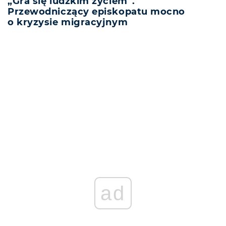
„Gra się ludzkim życiem”.
Przewodniczący episkopatu mocno
o kryzysie migracyjnym
REKLAMA