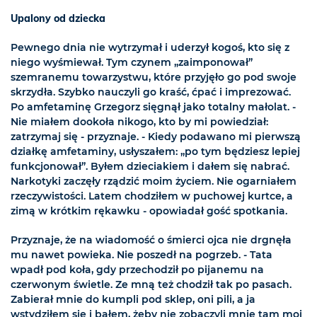
Upalony od dziecka
Pewnego dnia nie wytrzymał i uderzył kogoś, kto się z
niego wyśmiewał. Tym czynem „zaimponował”
szemranemu towarzystwu, które przyjęło go pod swoje
skrzydła. Szybko nauczyli go kraść, ćpać i imprezować.
Po amfetaminę Grzegorz sięgnął jako totalny małolat. -
Nie miałem dookoła nikogo, kto by mi powiedział:
zatrzymaj się - przyznaje. - Kiedy podawano mi pierwszą
działkę amfetaminy, usłyszałem: „po tym będziesz lepiej
funkcjonował”. Byłem dzieciakiem i dałem się nabrać.
Narkotyki zaczęły rządzić moim życiem. Nie ogarniałem
rzeczywistości. Latem chodziłem w puchowej kurtce, a
zimą w krótkim rękawku - opowiadał gość spotkania.
Przyznaje, że na wiadomość o śmierci ojca nie drgnęła
mu nawet powieka. Nie poszedł na pogrzeb. - Tata
wpadł pod koła, gdy przechodził po pijanemu na
czerwonym świetle. Ze mną też chodził tak po pasach.
Zabierał mnie do kumpli pod sklep, oni pili, a ja
wstydziłem się i bałem, żeby nie zobaczyli mnie tam moi