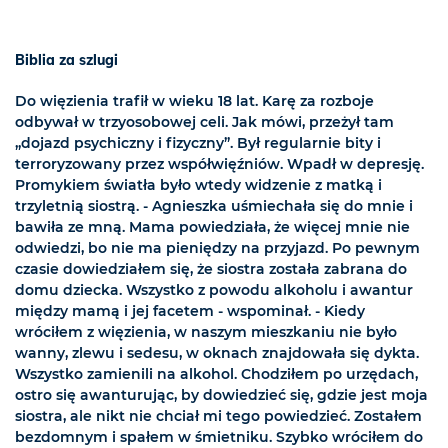
Biblia za szlugi
Do więzienia trafił w wieku 18 lat. Karę za rozboje
odbywał w trzyosobowej celi. Jak mówi, przeżył tam
„dojazd psychiczny i fizyczny”. Był regularnie bity i
terroryzowany przez współwięźniów. Wpadł w depresję.
Promykiem światła było wtedy widzenie z matką i
trzyletnią siostrą. - Agnieszka uśmiechała się do mnie i
bawiła ze mną. Mama powiedziała, że więcej mnie nie
odwiedzi, bo nie ma pieniędzy na przyjazd. Po pewnym
czasie dowiedziałem się, że siostra została zabrana do
domu dziecka. Wszystko z powodu alkoholu i awantur
między mamą i jej facetem - wspominał. - Kiedy
wróciłem z więzienia, w naszym mieszkaniu nie było
wanny, zlewu i sedesu, w oknach znajdowała się dykta.
Wszystko zamienili na alkohol. Chodziłem po urzędach,
ostro się awanturując, by dowiedzieć się, gdzie jest moja
siostra, ale nikt nie chciał mi tego powiedzieć. Zostałem
bezdomnym i spałem w śmietniku. Szybko wróciłem do