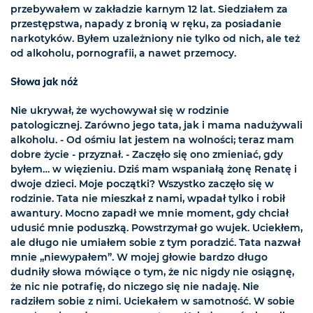
przebywałem w zakładzie karnym 12 lat. Siedziałem za
przestępstwa, napady z bronią w ręku, za posiadanie
narkotyków. Byłem uzależniony nie tylko od nich, ale też
od alkoholu, pornografii, a nawet przemocy.
Słowa jak nóż
Nie ukrywał, że wychowywał się w rodzinie
patologicznej. Zarówno jego tata, jak i mama nadużywali
alkoholu. - Od ośmiu lat jestem na wolności; teraz mam
dobre życie - przyznał. - Zaczęło się ono zmieniać, gdy
byłem… w więzieniu. Dziś mam wspaniałą żonę Renatę i
dwoje dzieci. Moje początki? Wszystko zaczęło się w
rodzinie. Tata nie mieszkał z nami, wpadał tylko i robił
awantury. Mocno zapadł we mnie moment, gdy chciał
udusić mnie poduszką. Powstrzymał go wujek. Uciekłem,
ale długo nie umiałem sobie z tym poradzić. Tata nazwał
mnie „niewypałem”. W mojej głowie bardzo długo
dudniły słowa mówiące o tym, że nic nigdy nie osiągnę,
że nic nie potrafię, do niczego się nie nadaję. Nie
radziłem sobie z nimi. Uciekałem w samotność. W sobie