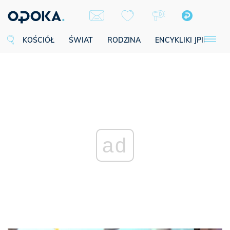
KOŚCIÓŁ
ŚWIAT
RODZINA
ENCYKLIKI JPII
SE
ad