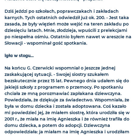
Dziś jeździ po szkołach, poprawczakach i zakładach
karnych. Tych ostatnich odwiedził już ok. 200. - Jest taka
zasada, że były więzień może wejść na teren zakładu po
dziesięciu latach. Mnie, złodzieja, wpuścili z prelekcjami
po niespełna ośmiu. Ostatnio byłem nawet w areszcie na
Słowacji - wspominał gość spotkania.
Igła w stogu…
Na końcu G. Czerwicki wspomniał o jeszcze jednej
zaskakującej sytuacji. - Swojej siostry szukałem
bezskutecznie przez 15 lat. Pewnego dnia udałem się do
jakiejś szkoły z programem o przemocy. Po spotkaniu
chciała ze mną porozmawiać zapłakana dziewczyna.
Powiedziała, że dziękuje za świadectwo. Wspomniała, że
była w domu dziecka i została adoptowana. Coś kazało
mi powiedzieć jej, że miałem siostrę, która urodziła się w
2001 r., że miała na imię Agnieszka i że również trafiła do
domu dziecka, a potem do adopcji. Dziewczyna
odpowiedziała: ja miałam na imię Agnieszka i urodziłam