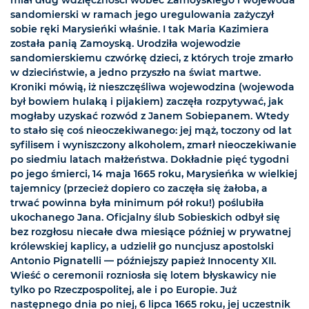
sandomierski w ramach jego uregulowania zażyczył
sobie ręki Marysieńki właśnie. I tak Maria Kazimiera
została panią Zamoyską. Urodziła wojewodzie
sandomierskiemu czwórkę dzieci, z których troje zmarło
w dzieciństwie, a jedno przyszło na świat martwe.
Kroniki mówią, iż nieszczęśliwa wojewodzina (wojewoda
był bowiem hulaką i pijakiem) zaczęła rozpytywać, jak
mogłaby uzyskać rozwód z Janem Sobiepanem. Wtedy
to stało się coś nieoczekiwanego: jej mąż, toczony od lat
syfilisem i wyniszczony alkoholem, zmarł nieoczekiwanie
po siedmiu latach małżeństwa. Dokładnie pięć tygodni
po jego śmierci, 14 maja 1665 roku, Marysieńka w wielkiej
tajemnicy (przecież dopiero co zaczęła się żałoba, a
trwać powinna była minimum pół roku!) poślubiła
ukochanego Jana. Oficjalny ślub Sobieskich odbył się
bez rozgłosu niecałe dwa miesiące później w prywatnej
królewskiej kaplicy, a udzielił go nuncjusz apostolski
Antonio Pignatelli — późniejszy papież Innocenty XII.
Wieść o ceremonii rozniosła się lotem błyskawicy nie
tylko po Rzeczpospolitej, ale i po Europie. Już
następnego dnia po niej, 6 lipca 1665 roku, jej uczestnik