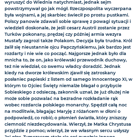
wyruszyć do Wiednia natychmiast, jednak sejm
powstrzymywał go jak mógł. Rzeczpospolita wyczerpana
była wojnami, a jej skarbiec świecił po prostu pustkami.
Polscy panowie zdawali sobie sprawę z powagi sytuacji i
wiedzieli doskonale, że jeśli cesarz Austrii zostanie przez
Turków pokonany, prędzej czy później armia wezyra
Mustafy zagrozi także Polakom. Decyzja była trudna. Król
żalił się nieustannie ojcu Papczyńskiemu, jak bardzo jest
rozdarty i nie wie co począć. Najgorsze jednak było dla
mnicha to, że on, jako królewski przewodnik duchowy,
też nie wiedział, co swemu władcy doradzić. Jednak
kiedy na dworze królewskim zjawił się zatroskany
posłaniec papieski z listem od samego Innocentego XI, w
którym to Ojciec Święty niemalże błagał o przybycie
Sobieskiego z odsieczą, zakonnik uznał, że już dłużej nie
może sobie pozwalać na bezradne rozkładanie rąk
wobec rozdarcia polskiego monarchy. Spędził całą noc
na modlitwie, błagając Maryję z różańcem w dłoni o
podpowiedź, co robić; o płomień światła, który zniszczy
ciemność niezdecydowania. Wierzył, że Matka Chrystusa
przyjdzie z pomoc; wierzył, że we własnym sercu usłyszy
Jej głos. Tymczasem stało się coś zupełnie innego.