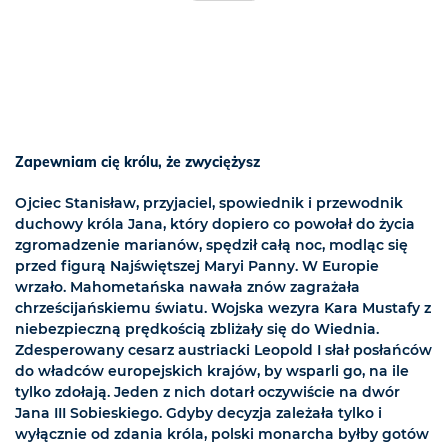
Zapewniam cię królu, że zwyciężysz
Ojciec Stanisław, przyjaciel, spowiednik i przewodnik
duchowy króla Jana, który dopiero co powołał do życia
zgromadzenie marianów, spędził całą noc, modląc się
przed figurą Najświętszej Maryi Panny. W Europie
wrzało. Mahometańska nawała znów zagrażała
chrześcijańskiemu światu. Wojska wezyra Kara Mustafy z
niebezpieczną prędkością zbliżały się do Wiednia.
Zdesperowany cesarz austriacki Leopold I słał posłańców
do władców europejskich krajów, by wsparli go, na ile
tylko zdołają. Jeden z nich dotarł oczywiście na dwór
Jana III Sobieskiego. Gdyby decyzja zależała tylko i
wyłącznie od zdania króla, polski monarcha byłby gotów