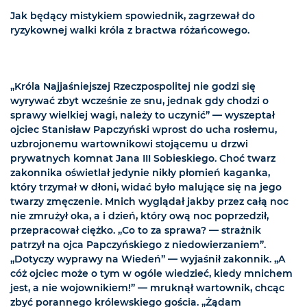
Jak będący mistykiem spowiednik, zagrzewał do
ryzykownej walki króla z bractwa różańcowego.
„Króla Najjaśniejszej Rzeczpospolitej nie godzi się
wyrywać zbyt wcześnie ze snu, jednak gdy chodzi o
sprawy wielkiej wagi, należy to uczynić” — wyszeptał
ojciec Stanisław Papczyński wprost do ucha rosłemu,
uzbrojonemu wartownikowi stojącemu u drzwi
prywatnych komnat Jana III Sobieskiego. Choć twarz
zakonnika oświetlał jedynie nikły płomień kaganka,
który trzymał w dłoni, widać było malujące się na jego
twarzy zmęczenie. Mnich wyglądał jakby przez całą noc
nie zmrużył oka, a i dzień, który ową noc poprzedził,
przepracował ciężko. „Co to za sprawa? — strażnik
patrzył na ojca Papczyńskiego z niedowierzaniem”.
„Dotyczy wyprawy na Wiedeń” — wyjaśnił zakonnik. „A
cóż ojciec może o tym w ogóle wiedzieć, kiedy mnichem
jest, a nie wojownikiem!” — mruknął wartownik, chcąc
zbyć porannego królewskiego gościa. „Żądam