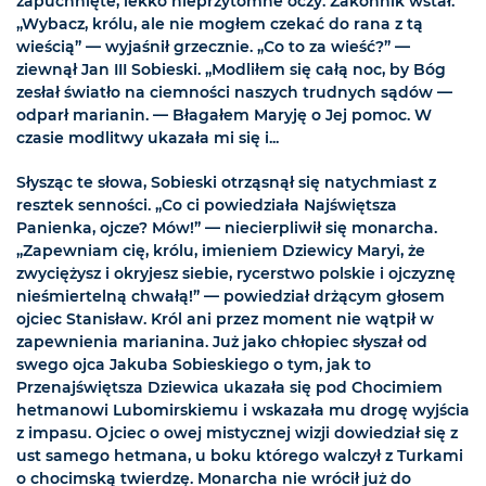
zapuchnięte, lekko nieprzytomne oczy. Zakonnik wstał.
„Wybacz, królu, ale nie mogłem czekać do rana z tą
wieścią” — wyjaśnił grzecznie. „Co to za wieść?” —
ziewnął Jan III Sobieski. „Modliłem się całą noc, by Bóg
zesłał światło na ciemności naszych trudnych sądów —
odparł marianin. — Błagałem Maryję o Jej pomoc. W
czasie modlitwy ukazała mi się i...
Słysząc te słowa, Sobieski otrząsnął się natychmiast z
resztek senności. „Co ci powiedziała Najświętsza
Panienka, ojcze? Mów!” — niecierpliwił się monarcha.
„Zapewniam cię, królu, imieniem Dziewicy Maryi, że
zwyciężysz i okryjesz siebie, rycerstwo polskie i ojczyznę
nieśmiertelną chwałą!” — powiedział drżącym głosem
ojciec Stanisław. Król ani przez moment nie wątpił w
zapewnienia marianina. Już jako chłopiec słyszał od
swego ojca Jakuba Sobieskiego o tym, jak to
Przenajświętsza Dziewica ukazała się pod Chocimiem
hetmanowi Lubomirskiemu i wskazała mu drogę wyjścia
z impasu. Ojciec o owej mistycznej wizji dowiedział się z
ust samego hetmana, u boku którego walczył z Turkami
o chocimską twierdzę. Monarcha nie wrócił już do