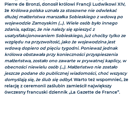
Pierre de Bronzi, donosił królowi Francji Ludwikowi XIV,
że
Królowa polska uznała za stosowne nie odwlekać
dłużej małżeństwa marszałka Sobieskiego z wdową po
wojewodzie Zamoyskim (...). Wiele osób było innego
zdania, sądząc, że nie należy się spieszyć z
usatysfakcjonowaniem Sobieskiego, już choćby tylko ze
względu na przyzwoitość, jako że wojewodzina jest
wdową dopiero od pięciu tygodni. Ponieważ jednak
królowa obstawała przy konieczności przyspieszenia
małżeństwa, zostało ono zawarte w prywatnej kaplicy, w
obecności niewielu osób (...). Małżeństwo nie zostało
jeszcze podane do publicznej wiadomości, choć wszyscy
domyślają się, że ślub się odbył
. Warto też wspomnieć, że
relację z ceremonii zaślubin zamieścił największy
ówczesny francuski dziennik „La Gazette de France”.