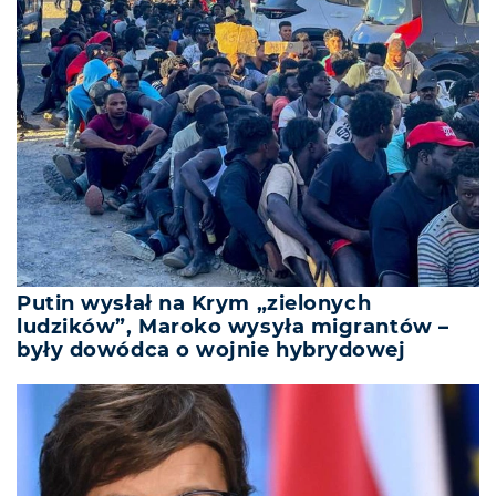
Putin wysłał na Krym „zielonych
ludzików”, Maroko wysyła migrantów –
były dowódca o wojnie hybrydowej