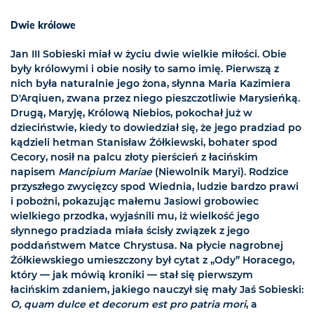
Dwie królowe
Jan III Sobieski miał w życiu dwie wielkie miłości. Obie
były królowymi i obie nosiły to samo imię. Pierwszą z
nich była naturalnie jego żona, słynna Maria Kazimiera
D'Arqiuen, zwana przez niego pieszczotliwie Marysieńką.
Drugą, Maryję, Królową Niebios, pokochał już w
dzieciństwie, kiedy to dowiedział się, że jego pradziad po
kądzieli hetman Stanisław Żółkiewski, bohater spod
Cecory, nosił na palcu złoty pierścień z łacińskim
napisem
Mancipium Mariae
(Niewolnik Maryi). Rodzice
przyszłego zwycięzcy spod Wiednia, ludzie bardzo prawi
i pobożni, pokazując małemu Jasiowi grobowiec
wielkiego przodka, wyjaśnili mu, iż wielkość jego
słynnego pradziada miała ścisły związek z jego
poddaństwem Matce Chrystusa. Na płycie nagrobnej
Żółkiewskiego umieszczony był cytat z „Ody”
Horacego,
który — jak mówią kroniki — stał się pierwszym
łacińskim zdaniem, jakiego nauczył się mały Jaś Sobieski:
O, quam dulce et decorum est pro patria mori
, a