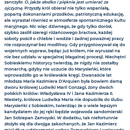
zanczyło:
O, jakże słodko i pięknie jest umierać za
ojczyznę
. Przyszły król obierał nie tylko wspaniałą,
popartą dokonaniami przodków, patriotyczną edukację,
ale wyrastał również w atmosferze spontanicznego kultu
maryjnego. Nic więc dziwnego, że gdy tylko dorósł,
szybko zasilił szeregi różańcowego bractwa, każdej
soboty pościł o chlebie i wodzie i żadnej poważnej pracy
nie rozpoczynał bez modlitwy. Gdy przygotowywał się do
wojennych wypraw, będąc już królem, nie wyruszał na
nie bez udziału w specjalnej błagalnej procesji. Niechętni
Sobieskiemu historycy twierdzą, że nigdy nie zostałby
monarchą, gdyby nie uczucie do Marysieńki, które
wprowadziło go w królewskie kręgi. Dwanaście lat
młodsza Maria Kazimiera D'Arquien była bowiem damą
dworu królowej Ludwiki Marii Gonzagi, żony dwóch
polskich królów: Władysława IV i Jana Kazimierza II.
Niestety, królowa Ludwika Maria nie dopuściła do ślubu
Marysieńki z Sobieskim, twierdząc że o wiele lepszym
kandydatem do jej ręki będzie wojewoda sandomierski
Jan Sobiepan Zamoyski. W dodatku, tak niefortunnie
złożyło się dla dwojga zakochanych, że Jan Kazimierz
miał dług wdzięczności wobec Zamoyskiego i wojewoda