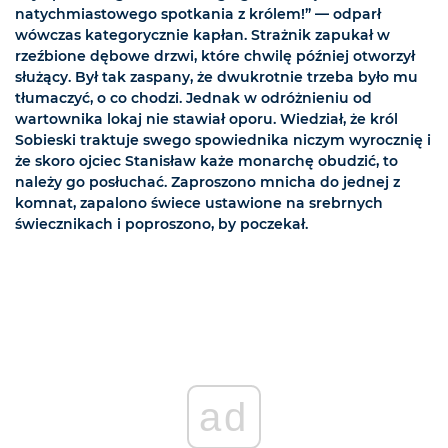
natychmiastowego spotkania z królem!” — odparł
wówczas kategorycznie kapłan. Strażnik zapukał w
rzeźbione dębowe drzwi, które chwilę później otworzył
służący. Był tak zaspany, że dwukrotnie trzeba było mu
tłumaczyć, o co chodzi. Jednak w odróżnieniu od
wartownika lokaj nie stawiał oporu. Wiedział, że król
Sobieski traktuje swego spowiednika niczym wyrocznię i
że skoro ojciec Stanisław każe monarchę obudzić, to
należy go posłuchać. Zaproszono mnicha do jednej z
komnat, zapalono świece ustawione na srebrnych
świecznikach i poproszono, by poczekał.
ad