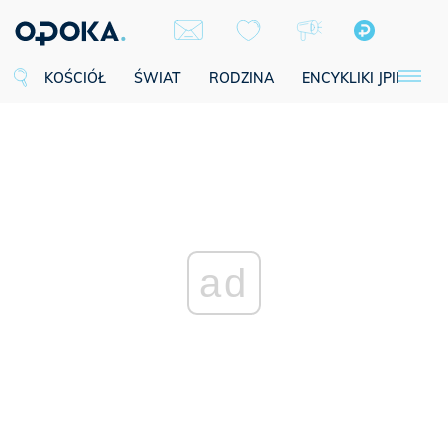
KOŚCIÓŁ
ŚWIAT
RODZINA
ENCYKLIKI JPII
SE
ad