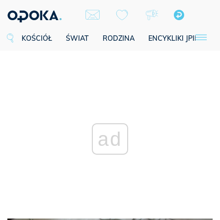
KOŚCIÓŁ
ŚWIAT
RODZINA
ENCYKLIKI JPII
SE
ad