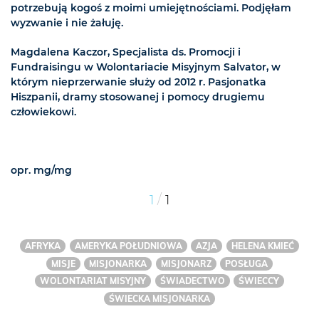
potrzebują kogoś z moimi umiejętnościami. Podjęłam
wyzwanie i nie żałuję.
Magdalena Kaczor, Specjalista ds. Promocji i
Fundraisingu w Wolontariacie Misyjnym Salvator, w
którym nieprzerwanie służy od 2012 r. Pasjonatka
Hiszpanii, dramy stosowanej i pomocy drugiemu
człowiekowi.
opr. mg/mg
/
1
1
AFRYKA
AMERYKA POŁUDNIOWA
AZJA
HELENA KMIEĆ
MISJE
MISJONARKA
MISJONARZ
POSŁUGA
WOLONTARIAT MISYJNY
ŚWIADECTWO
ŚWIECCY
ŚWIECKA MISJONARKA