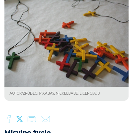
AUTOR/ŹRÓDŁO: PIXABAY, NICKELBABE, LICENCJA: 0
Misyjne życie