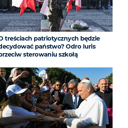
O treściach patriotycznych będzie
decydować państwo? Odro Iuris
przeciw sterowaniu szkołą