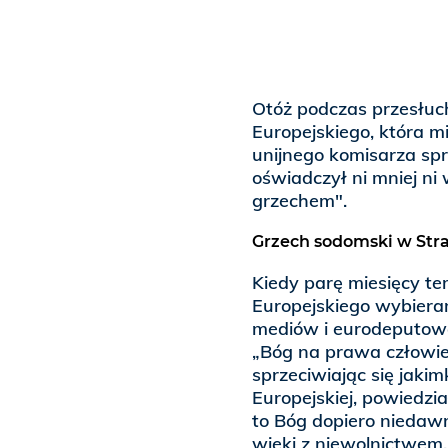
Otóż podczas przesłuc
Europejskiego, która 
unijnego komisarza sp
oświadczył ni mniej ni 
grzechem".
Grzech sodomski w Str
Kiedy parę miesięcy 
Europejskiego wybieran
mediów i eurodeputowa
„Bóg na prawa człowiek
sprzeciwiając się jaki
Europejskiej, powiedzia
to Bóg dopiero niedawn
wieki z niewolnictwem,