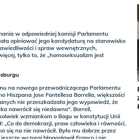
hania w odpowiedniej komisji Parlamentu
miała opiniować jego kandydaturę na stanowisko
rawiedliwości i spraw wewnętrznych,
więcej, tylko to, że „homoseksualizm jest
asburgu
temu na nowego przewodniczącego Parlamentu
o Hiszpana Jose Fontellesa Borrella, większości
nych nie przeszkadzała jego wypowiedź, że
a nawrócił się niedawno". Borrell,
mkolwiek wzmiankom o Bogu w konstytucji Unii
ł: „Co do demokracji, praw człowieka i równości,
o się na nie nawrócił. Było mu dobrze przez
 jeszcze wczoraj błogosławił Franco i nie