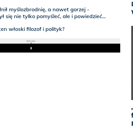
łnił myślozbrodnię, a nawet gorzej -
się nie tylko pomyśleć, ale i powiedzieć...
n włoski filozof i polityk?
REKLAMA
Play