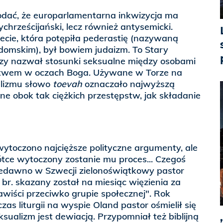
dodać, że europarlamentarna inkwizycja ma
ychrześcijański, lecz również antysemicki.
iecie, która potępiła pederastię (nazywaną
omskim), był bowiem judaizm. To Stary
zy nazwał stosunki seksualne między osobami
listwem w oczach Boga. Używane w Torze na
alizmu słowo
toevah
oznaczało najwyższą
ne obok tak ciężkich przestępstw, jak składanie
wytoczono najcięższe polityczne argumenty, ale
tce wytoczony zostanie mu proces... Czegoś
niedawno w Szwecji zielonoświątkowy pastor
r. skazany został na miesiąc więzienia za
wiści przeciwko grupie społecznej". Rok
as liturgii na wyspie Oland pastor ośmielił się
sualizm jest dewiacją. Przypomniał też biblijną