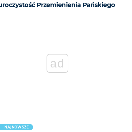
uroczystość Przemienienia Pańskiego
ad
NAJNOWSZE