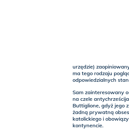
urzędzie) zaopiniowany
ma tego rodzaju pogląd
odpowiedzialnych stano
Sam zainteresowany ośw
na czele antychrześcijań
Buttiglione, gdyż jego
żadną prywatną obsesją
katolickiego i obowią
kontynencie.