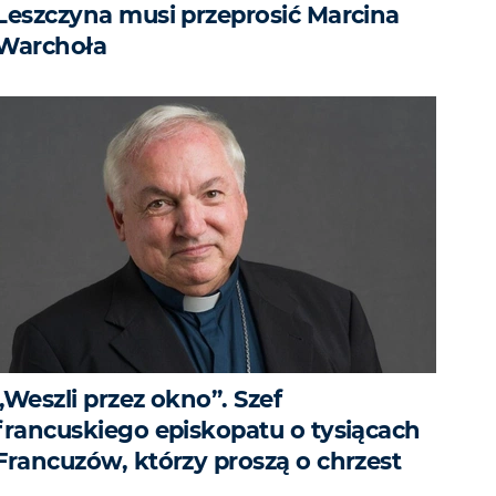
Leszczyna musi przeprosić Marcina
Warchoła
„Weszli przez okno”. Szef
francuskiego episkopatu o tysiącach
Francuzów, którzy proszą o chrzest