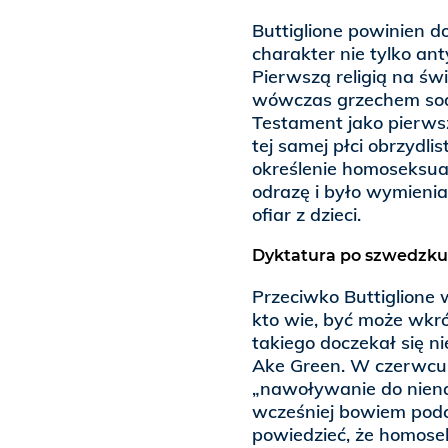
Buttiglione powinien 
charakter nie tylko ant
Pierwszą religią na św
wówczas grzechem sod
Testament jako pierws
tej samej płci obrzyd
określenie homoseksu
odrazę i było wymienia
ofiar z dzieci.
Dyktatura po szwedzku
Przeciwko Buttiglione 
kto wie, być może wkró
takiego doczekał się 
Ake Green. W czerwcu b
„nawoływanie do niena
wcześniej bowiem podcz
powiedzieć, że homosek