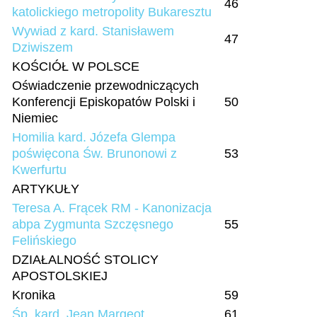
46
katolickiego metropolity Bukaresztu
Wywiad z kard. Stanisławem
47
Dziwiszem
KOŚCIÓŁ W POLSCE
Oświadczenie przewodniczących
Konferencji Episkopatów Polski i
50
Niemiec
Homilia kard. Józefa Glempa
poświęcona Św. Brunonowi z
53
Kwerfurtu
ARTYKUŁY
Teresa A. Frącek RM - Kanonizacja
abpa Zygmunta Szczęsnego
55
Felińskiego
DZIAŁALNOŚĆ STOLICY
APOSTOLSKIEJ
Kronika
59
Śp. kard. Jean Margeot
61