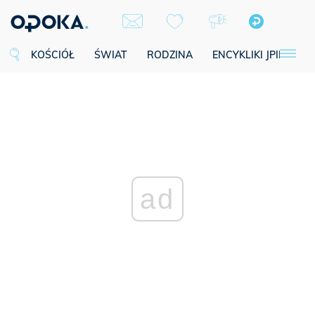
KOŚCIÓŁ
ŚWIAT
RODZINA
ENCYKLIKI JPII
SE
ad