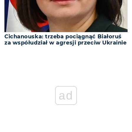
Cichanouska: trzeba pociągnąć Białoruś
za współudział w agresji przeciw Ukrainie
ad