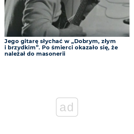
Jego gitarę słychać w „Dobrym, złym
i brzydkim”. Po śmierci okazało się, że
należał do masonerii
ad