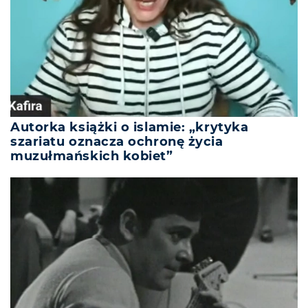
Autorka książki o islamie: „krytyka
szariatu oznacza ochronę życia
muzułmańskich kobiet”