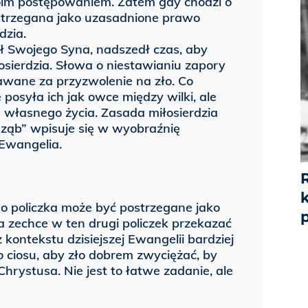
oim postępowaniem. Zatem gdy chodzi o
strzegana jako uzasadnione prawo
dzia.
ł Swojego Syna, nadszedł czas, aby
łosierdzia. Słowa o niestawianiu zapory
wane za przyzwolenie na zło. Co
osyła ich jak owce między wilki, ale
e własnego życia. Zasada miłosierdzia
 ząb” wpisuje się w wyobraźnię
 Ewangelia.
o policzka może być postrzegane jako
p
a zechce w ten drugi policzek przekazać
z kontekstu dzisiejszej Ewangelii bardziej
 ciosu, aby zło dobrem zwyciężać, by
hrystusa. Nie jest to łatwe zadanie, ale