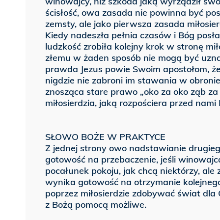
winowajcy, niż szkoda jaką wyrządził sw
ścisłość, owa zasada nie powinna być po
zemsty, ale jako pierwsza zasada miłosier
Kiedy nadeszła pełnia czasów i Bóg posła
ludzkość zrobiła kolejny krok w stronę mi
złemu w żaden sposób nie mogą być uzna
prawda Jezus powie Swoim apostołom, że p
nigdzie nie zabroni im stawania w obroni
znosząca stare prawo „oko za oko ząb za
miłosierdzia, jaką rozpościera przed nami
SŁOWO BOŻE W PRAKTYCE
Z jednej strony owo nadstawianie drugieg
gotowość na przebaczenie, jeśli winowajc
pocałunek pokoju, jak chcą niektórzy, ale 
wynika gotowość na otrzymanie kolejnego
poprzez miłosierdzie zdobywać świat dla C
z Bożą pomocą możliwe.