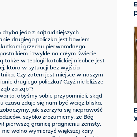
B
 chyba jedo z najtrudniejszych
anie drugiego policzka jest bowiem
 skutkami grzechu pierworodnego.
pastnikiem i zwykle na całym świecie
także w teologii katolickiej nieobce jest
j, która w sytuacji bez wyjścia
tnika. Czy zatem jest miejsce w naszym
ianie drugiego policzka? Czyż nie bliższe
 ząb za ząb”?
arto, abyśmy sobie przypomnieli, skąd
 czasu zdaje się nam być wciąż bliska.
zobaczymy, jak szerzyła się nieprawość
odziców, szybko zrozumiemy, że Bóg
X
ił pierwszą granicę pragnieniu zemsty.
 nie wolno wymierzyć większej kary