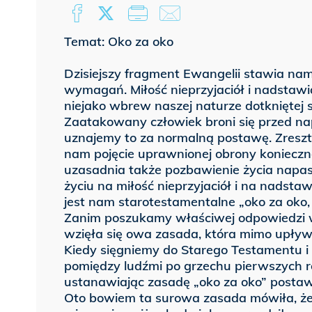
Temat: Oko za oko
Dzisiejszy fragment Ewangelii stawia nam
wymagań. Miłość nieprzyjaciół i nadstawi
niejako wbrew naszej naturze dotkniętej
Zaatakowany człowiek broni się przed na
uznajemy to za normalną postawę. Zresztą 
nam pojęcie uprawnionej obrony konieczne
uzasadnia także pozbawienie życia napas
życiu na miłość nieprzyjaciół i na nadstaw
jest nam starotestamentalne „oko za oko,
Zanim poszukamy właściwej odpowiedzi w
wzięła się owa zasada, która mimo upływu
Kiedy sięgniemy do Starego Testamentu i 
pomiędzy ludźmi po grzechu pierwszych r
ustanawiając zasadę „oko za oko” postaw
Oto bowiem ta surowa zasada mówiła, że