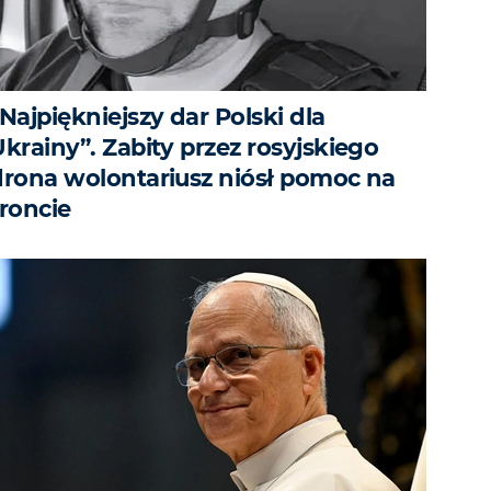
Najpiękniejszy dar Polski dla
krainy”. Zabity przez rosyjskiego
drona wolontariusz niósł pomoc na
froncie