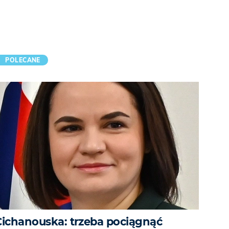
POLECANE
Cichanouska: trzeba pociągnąć