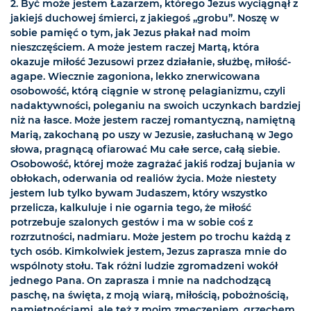
2. Być może jestem Łazarzem, którego Jezus wyciągnął z
jakiejś duchowej śmierci, z jakiegoś „grobu”. Noszę w
sobie pamięć o tym, jak Jezus płakał nad moim
nieszczęściem. A może jestem raczej Martą, która
okazuje miłość Jezusowi przez działanie, służbę, miłość-
agape. Wiecznie zagoniona, lekko znerwicowana
osobowość, którą ciągnie w stronę pelagianizmu, czyli
nadaktywności, poleganiu na swoich uczynkach bardziej
niż na łasce. Może jestem raczej romantyczną, namiętną
Marią, zakochaną po uszy w Jezusie, zasłuchaną w Jego
słowa, pragnącą ofiarować Mu całe serce, całą siebie.
Osobowość, której może zagrażać jakiś rodzaj bujania w
obłokach, oderwania od realiów życia. Może niestety
jestem lub tylko bywam Judaszem, który wszystko
przelicza, kalkuluje i nie ogarnia tego, że miłość
potrzebuje szalonych gestów i ma w sobie coś z
rozrzutności, nadmiaru. Może jestem po trochu każdą z
tych osób. Kimkolwiek jestem, Jezus zaprasza mnie do
wspólnoty stołu. Tak różni ludzie zgromadzeni wokół
jednego Pana. On zaprasza i mnie na nadchodzącą
paschę, na święta, z moją wiarą, miłością, pobożnością,
namiętnościami, ale też z moim zmęczeniem, grzechem