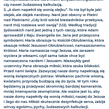
czy nawet Judaszową kalkulacją.
3. „A dom napełnił się wonią olejku”. To nie był byle jaki
olejek, ale olejek nardowy. Nard jest obecny w Pieśni
nad Pieśniami: „Gdy król wśród biesiadników przebywa,
nard mój rozsiewa woń swoją” (1,12). Według tradycji
żydowskich nard jest jedną z tych rzeczy, które Adam
sprowadził z Raju. Ewangelia św. Jana jest przesycona
symbolami. Maria obrazuje tu Kościół-Oblubienicę, która
okazuje miłość Jezusowi-Oblubieńcowi, namaszczonemu
Królowi. Maria namaszcza nogi Jezusa, ale zarazem
wyciera je włosami, czyli sama także chce być
namaszczona nardem i Jezusem. Niezwykły gest
uczennicy Pana obrazuje miłość, która szuka bliskości.
Przed nami święta. Zazwyczaj nasze domy napełniają się
wonią świątecznych potraw. Wielkanoc pachnie wiosną,
kwiatami, przyrodą budzącą się do życia. W tym roku
będziemy ją przeżywać skromniej, bardziej kameralnie,
mniej intensywnie zewnętrznie. Ale ważne jest to, aby
nasze domy napełniły się wonią miłości, naszej do Jezusa
i Jego do nas. Miłość skutecznie dezynfekuje serca, zabija
wirusy egoizmu, pychy, Judaszowych kalkulacji.