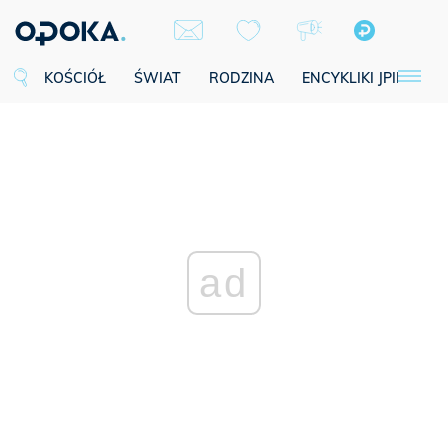
KOŚCIÓŁ
ŚWIAT
RODZINA
ENCYKLIKI JPII
SE
ad