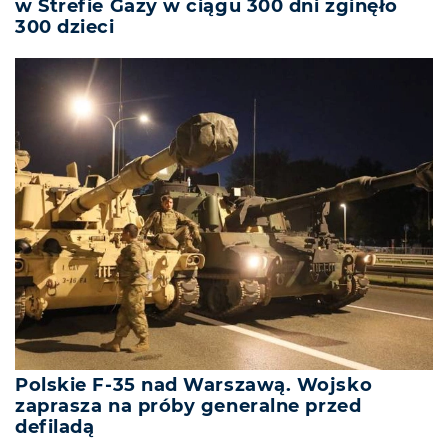
w Strefie Gazy w ciągu 300 dni zginęło
300 dzieci
Polskie F-35 nad Warszawą. Wojsko
zaprasza na próby generalne przed
defiladą