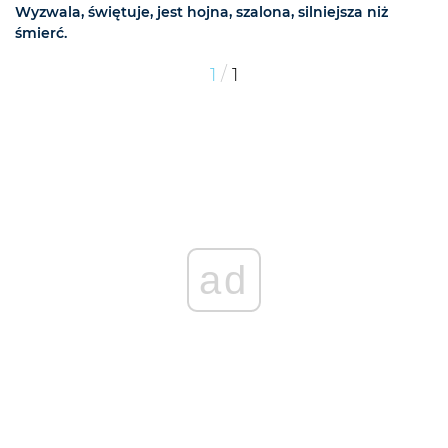
Wyzwala, świętuje, jest hojna, szalona, silniejsza niż
śmierć.
/
1
1
ad