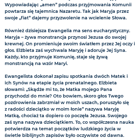
Wypowiadając „amen” podczas przyjmowania Komunii
powtarza się tajemnica Nazaretu. Tak jak Maryja przez
swoje „fiat” dajemy przyzwolenie na wcielenie Słowa.
Również dzisiejsza Ewangelia ma sens eucharystyczny.
Maryja – żywa monstrancja przynosi Jezusa do swojej
krewnej. On promieniuje swoim światłem przez Jej oczy i
głos. Elżbieta zaś wychwala Maryję i adoruje Jej Syna.
Każdy, kto przyjmuje Komunię, staje się żywą
monstrancją na wzór Maryi.
Ewangelista dokonał zapisu spotkania dwóch Matek i
ich Synów na etapie życia prenatalnego. Elżbieta
słowami: „Skądże mi to, że Matka mojego Pana
przychodzi do mnie? Oto bowiem, skoro głos Twego
pozdrowienia zabrzmiał w moich uszach, poruszyło się
z radości dzieciątko w moim łonie” nazywa Maryję
Matką, chociaż ta dopiero co poczęła Jezusa. Swojego
zaś syna nazywa dzieciątkiem. To, co współczesna nauka
potwierdza na temat początków ludzkiego życia w
świetle biblijnych zapisów było oczywiste od dawna.