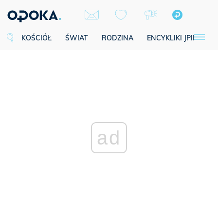
KOŚCIÓŁ
ŚWIAT
RODZINA
ENCYKLIKI JPII
SE
ad