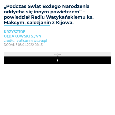
„Podczas Świąt Bożego Narodzenia
oddycha się innym powietrzem” –
powiedział Radiu Watykańskiemu ks.
Maksym, salezjanin z Kijowa.
KRZYSZTOF
OŁDAKOWSKI SJ/VN
vaticannews.va/pl
DODANE 08.01.2022 09:15
REKLAMA
Play