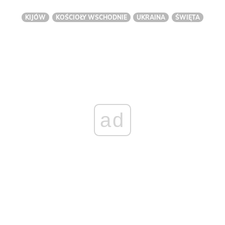
KIJÓW
KOŚCIOŁY WSCHODNIE
UKRAINA
ŚWIĘTA
ad