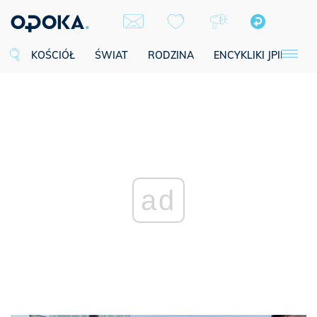
KOŚCIÓŁ
ŚWIAT
RODZINA
ENCYKLIKI JPII
SE
ad