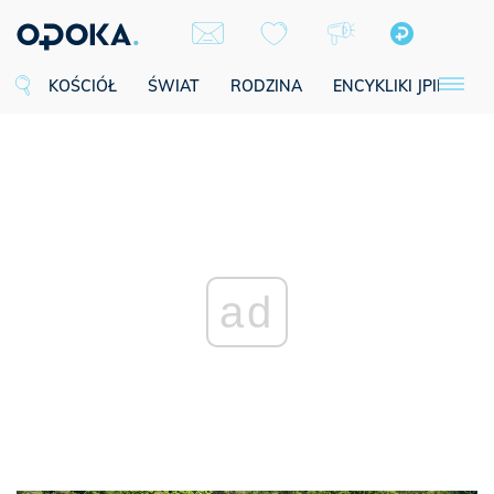
KOŚCIÓŁ
ŚWIAT
RODZINA
ENCYKLIKI JPII
SE
ad