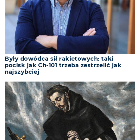
Były dowódca sił rakietowych: taki
pocisk jak Ch-101 trzeba zestrzelić jak
najszybciej