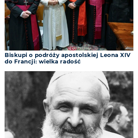
Biskupi o podróży apostolskiej Leona XIV
do Francji: wielka radość