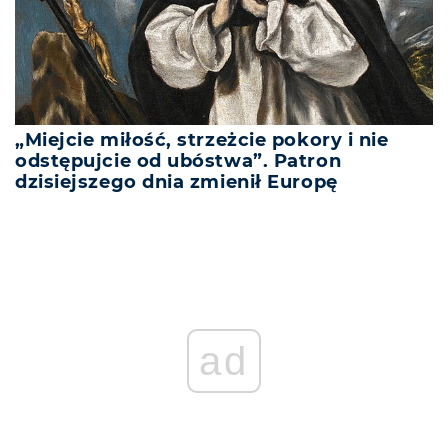
„Miejcie miłość, strzeżcie pokory i nie
odstępujcie od ubóstwa”. Patron
dzisiejszego dnia zmienił Europę
ad