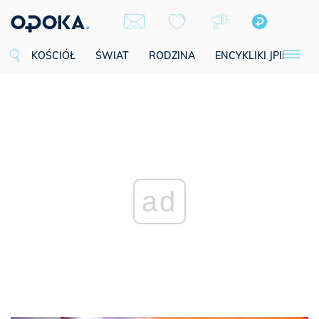
KOŚCIÓŁ
ŚWIAT
RODZINA
ENCYKLIKI JPII
SE
ad