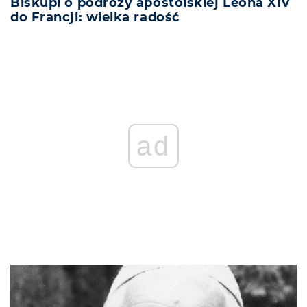
Biskupi o podróży apostolskiej Leona XIV
do Francji: wielka radość
ad