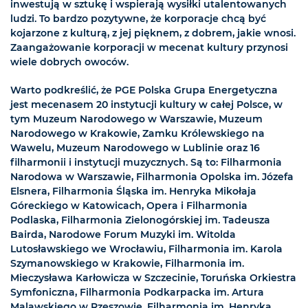
inwestują w sztukę i wspierają wysiłki utalentowanych
ludzi. To bardzo pozytywne, że korporacje chcą być
kojarzone z kulturą, z jej pięknem, z dobrem, jakie wnosi.
Zaangażowanie korporacji w mecenat kultury przynosi
wiele dobrych owoców.
Warto podkreślić, że PGE Polska Grupa Energetyczna
jest mecenasem 20 instytucji kultury w całej Polsce, w
tym Muzeum Narodowego w Warszawie, Muzeum
Narodowego w Krakowie, Zamku Królewskiego na
Wawelu, Muzeum Narodowego w Lublinie oraz 16
filharmonii i instytucji muzycznych. Są to: Filharmonia
Narodowa w Warszawie, Filharmonia Opolska im. Józefa
Elsnera, Filharmonia Śląska im. Henryka Mikołaja
Góreckiego w Katowicach, Opera i Filharmonia
Podlaska, Filharmonia Zielonogórskiej im. Tadeusza
Bairda, Narodowe Forum Muzyki im. Witolda
Lutosławskiego we Wrocławiu, Filharmonia im. Karola
Szymanowskiego w Krakowie, Filharmonia im.
Mieczysława Karłowicza w Szczecinie, Toruńska Orkiestra
Symfoniczna, Filharmonia Podkarpacka im. Artura
Malawskiego w Rzeszowie, Filharmonia im. Henryka