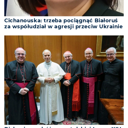
Cichanouska: trzeba pociągnąć Białoruś
za współudział w agresji przeciw Ukrainie