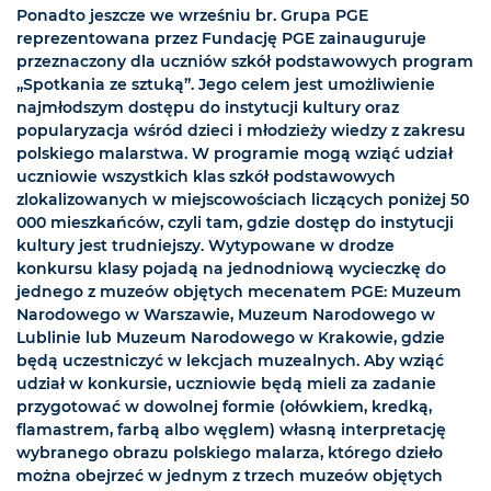
Ponadto jeszcze we wrześniu br. Grupa PGE
reprezentowana przez Fundację PGE zainauguruje
przeznaczony dla uczniów szkół podstawowych program
„Spotkania ze sztuką”. Jego celem jest umożliwienie
najmłodszym dostępu do instytucji kultury oraz
popularyzacja wśród dzieci i młodzieży wiedzy z zakresu
polskiego malarstwa. W programie mogą wziąć udział
uczniowie wszystkich klas szkół podstawowych
zlokalizowanych w miejscowościach liczących poniżej 50
000 mieszkańców, czyli tam, gdzie dostęp do instytucji
kultury jest trudniejszy. Wytypowane w drodze
konkursu klasy pojadą na jednodniową wycieczkę do
jednego z muzeów objętych mecenatem PGE: Muzeum
Narodowego w Warszawie, Muzeum Narodowego w
Lublinie lub Muzeum Narodowego w Krakowie, gdzie
będą uczestniczyć w lekcjach muzealnych. Aby wziąć
udział w konkursie, uczniowie będą mieli za zadanie
przygotować w dowolnej formie (ołówkiem, kredką,
flamastrem, farbą albo węglem) własną interpretację
wybranego obrazu polskiego malarza, którego dzieło
można obejrzeć w jednym z trzech muzeów objętych