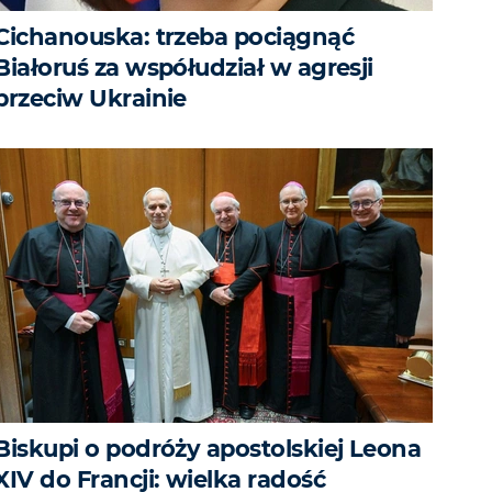
Cichanouska: trzeba pociągnąć
Białoruś za współudział w agresji
przeciw Ukrainie
Biskupi o podróży apostolskiej Leona
XIV do Francji: wielka radość