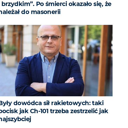
i brzydkim”. Po śmierci okazało się, że
należał do masonerii
Były dowódca sił rakietowych: taki
pocisk jak Ch-101 trzeba zestrzelić jak
najszybciej