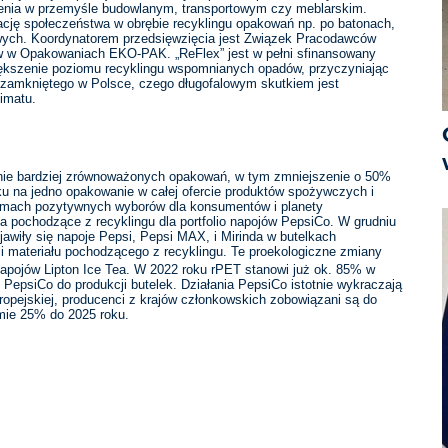
zenia w przemyśle budowlanym, transportowym czy meblarskim.
ację społeczeństwa w obrębie recyklingu opakowań np. po batonach,
wych. Koordynatorem przedsięwzięcia jest Związek Pracodawców
 w Opakowaniach EKO-PAK. „ReFlex” jest w pełni sfinansowany
większenie poziomu recyklingu wspomnianych opadów, przyczyniając
u zamkniętego w Polsce, czego długofalowym skutkiem jest
limatu.
nie bardziej zrównoważonych opakowań, w tym zmniejszenie o 50%
ku na jedno opakowanie w całej ofercie produktów spożywczych i
ramach pozytywnych wyborów dla konsumentów i planety
 pochodzące z recyklingu dla portfolio napojów PepsiCo. W grudniu
jawiły się napoje Pepsi, Pepsi MAX, i Mirinda w butelkach
li materiału pochodzącego z recyklingu. Te proekologiczne zmiany
napojów Lipton Ice Tea. W 2022 roku rPET stanowi już ok. 85% w
ez PepsiCo do produkcji butelek. Działania PepsiCo istotnie wykraczają
opejskiej, producenci z krajów członkowskich zobowiązani są do
mie 25% do 2025 roku.