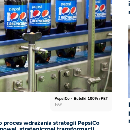
PepsiCo - Butelki 100% rPET
PAP
 proces wdrażania strategii PepsiCo
i nowej, strategicznej transformacji