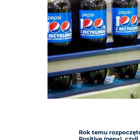
Rok temu rozpoczęto
Positive (pep+), czyl