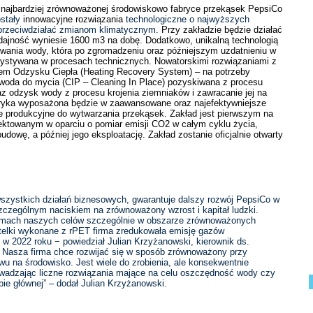
i najbardziej zrównoważonej środowiskowo fabryce przekąsek PepsiCo
stały
innowacyjne rozwiązania
technologiczne o najwyższych
 przeciwdziałać zmianom klimatycznym.
Przy zakładzie będzie działać
dajność wyniesie 1600 m3 na dobę. Dodatkowo, unikalną technologią
iwania wody, która po zgromadzeniu oraz późniejszym uzdatnieniu w
orzystywana w procesach technicznych. Nowatorskimi rozwiązaniami z
tem Odzysku Ciepła (Heating Recovery System) – na potrzeby
a woda do mycia (CIP – Cleaning In Place) pozyskiwana z procesu
z odzysk wody z procesu krojenia ziemniaków i zawracanie jej na
bryka wyposażona będzie w zaawansowane oraz najefektywniejsze
nie produkcyjne do wytwarzania przekąsek. Zakład jest pierwszym na
ektowanym w oparciu o pomiar emisji CO2 w całym cyklu życia,
dowę, a później jego eksploatację. Zakład zostanie oficjalnie otwarty
szystkich działań biznesowych, gwarantuje dalszy rozwój PepsiCo w
zczególnym naciskiem na zrównoważony wzrost i kapitał ludzki.
amach naszych celów szczególnie w obszarze zrównoważonych
utelki wykonane z rPET firma zredukowała emisję gazów
n w 2022 roku −
powiedział Julian Krzyżanowski
, kierownik ds.
 Nasza firma chce rozwijać się w sposób zrównoważony przy
u na środowisko. Jest wiele do zrobienia, ale konsekwentnie
rowadzając liczne rozwiązania mające na celu oszczędność wody czy
bie głównej” – dodał Julian Krzyżanowski.