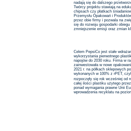
nadają się do dalszego przetwor
Twórcy projektu stawiają na eduk
chipsach czy płatkach śniadanio
Przemysłu Opakowań i Produktów
przez obie firmy i pozwala na z
się do rozwoju gospodarki obieg
zmniejszenie emisji oraz zmian k
Celem PepsiCo jest stałe wdraża
wykorzystania pierwotnego plasti
napojów do 2030 roku. Firma w 
zainwestowała w nowe opakowania
2021 r. na półkach sklepowych po
wykonanych w 100% z rPET,
czy
rozpoczęły się rok wcześniej od 
całej ilości plastiku użytego prz
ponad wymagania prawne Unii Eur
wprowadzenia recyklatu na pozio