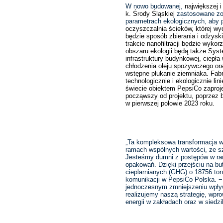
W nowo budowanej,
największej 
k. Środy Śląskiej
zastosowane zo
parametrach ekologicznych, aby
oczyszczalnia ścieków, której wy
będzie sposób zbierania i odzysk
trakcie nanofiltracji będzie wyk
obszaru ekologii będą także Sys
infrastruktury budynkowej, ciepł
chłodzenia oleju spożywczego ora
wstępne płukanie ziemniaka. Fa
technologicznie i ekologicznie li
świecie obiektem PepsiCo zaproj
począwszy od projektu, poprzez bu
w pierwszej połowie 2023 roku.
„Ta kompleksowa transformacja w
ramach wspólnych wartości, ze s
Jesteśmy dumni z postępów w r
opakowań. Dzięki przejściu na b
cieplarnianych (GHG) o 18756 to
komunikacji w PepsiCo Polska. −
jednoczesnym zmniejszeniu wpływ
realizujemy naszą strategię, wp
energii w zakładach oraz w siedzi