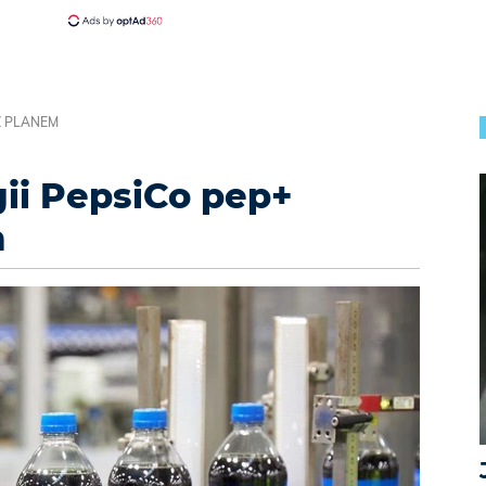
Z PLANEM
gii PepsiCo pep+
m