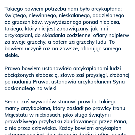
Takiego bowiem potrzeba nam było arcykapłana:
świętego, niewinnego, nieskalanego, oddzielonego
od grzeszników, wywyższonego ponad niebiosa,
takiego, który nie jest zobowiązany, jak inni
arcykapłani, do składania codziennej ofiary najpierw
za swoje grzechy, a potem za grzechy ludu. To
bowiem uczynił raz na zawsze, ofiarując samego
siebie.
Prawo bowiem ustanawiało arcykapłanami ludzi
obciążonych słabością, słowo zaś przysięgi, złożonej
po nadaniu Prawa, ustanawia arcykapłanem Syna
doskonałego na wieki.
Sedno zaś wywodów stanowi prawda: takiego
mamy arcykapłana, który zasiadł po prawicy tronu
Majestatu w niebiosach, jako sługa świątyni i
prawdziwego przybytku zbudowanego przez Pana,
a nie przez człowieka. Każdy bowiem arcykapłan
ustanawiany jest do składania darów i ofiar, przeto