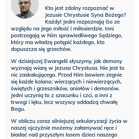
Kto jest zdolny rozpoznać w
Jezusie Chrystusie Syna Bożego?
Każdy! Jedni rozpoznają Go ze
względu na Jego miłość i miłosierdzie. Inni
postrzegają w Nim sprawiedliwego Sędziego,
który ma władzę potępić każdego, kto
dopuszcza się grzechów.
W dzisiejszej Ewangelii słyszymy, jak demony
wyznają wiarę w Jezusa Chrystusa. Nie jest to
nic zaskakującego. Przed Nim bowiem zegnie
się każde kolano: wierzących i niewierzących,
świętych i grzeszników, aniołów i demonów.
Jedni uczynią to z szacunku i czci, a inni z
trwogi i lęku, lecz wszyscy oddadzą chwałę
Bogu.
W obliczu coraz silniejszej sekularyzacji życia w
naszej ojczyźnie możemy załamywać ręce i
biadać nad przyszłym losem dzieci naszego