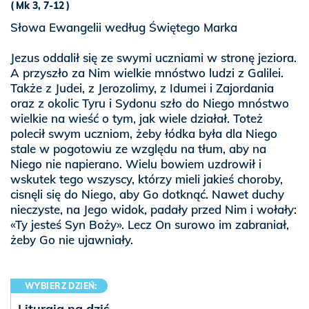
Mk 3, 7-12
Słowa Ewangelii według Świętego Marka
Jezus oddalił się ze swymi uczniami w stronę jeziora.
A przyszło za Nim wielkie mnóstwo ludzi z Galilei.
Także z Judei, z Jerozolimy, z Idumei i Zajordania
oraz z okolic Tyru i Sydonu szło do Niego mnóstwo
wielkie na wieść o tym, jak wiele działał. Toteż
polecił swym uczniom, żeby łódka była dla Niego
stale w pogotowiu ze względu na tłum, aby na
Niego nie napierano. Wielu bowiem uzdrowił i
wskutek tego wszyscy, którzy mieli jakieś choroby,
cisnęli się do Niego, aby Go dotknąć. Nawet duchy
nieczyste, na Jego widok, padały przed Nim i wołały:
«Ty jesteś Syn Boży». Lecz On surowo im zabraniał,
żeby Go nie ujawniały.
WYBIERZ DZIEŃ:
Liturgia na dziś