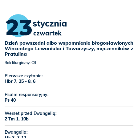
23
stycznia
czwartek
Dzień powszedni albo wspomnienie błogosławionych
Wincentego Lewoniuka i Towarzyszy, męczenników z
Pratulina
Rok liturgiczny: C/I
Pierwsze czytanie:
Hbr 7, 25 - 8, 6
Psalm responsoryjny:
Ps 40
Werset przed Ewangelią:
2 Tm 1, 10b
Ewangelia:
Mk 3, 7-12