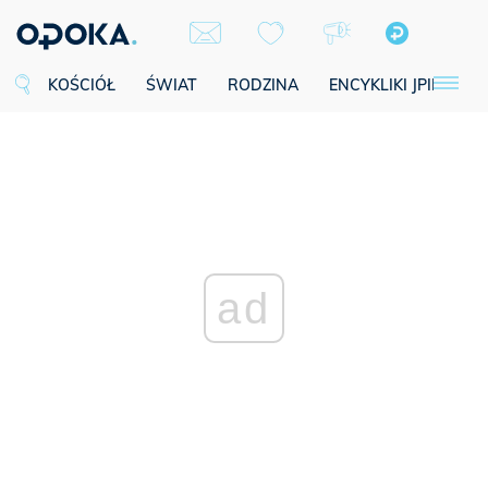
KOŚCIÓŁ
ŚWIAT
RODZINA
ENCYKLIKI JPII
SE
ad