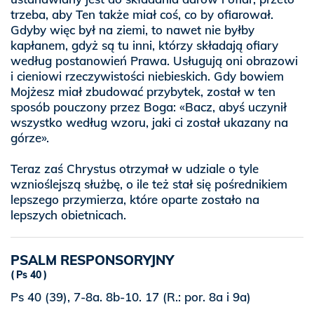
trzeba, aby Ten także miał coś, co by ofiarował.
Gdyby więc był na ziemi, to nawet nie byłby
kapłanem, gdyż są tu inni, którzy składają ofiary
według postanowień Prawa. Usługują oni obrazowi
i cieniowi rzeczywistości niebieskich. Gdy bowiem
Mojżesz miał zbudować przybytek, został w ten
sposób pouczony przez Boga: «Bacz, abyś uczynił
wszystko według wzoru, jaki ci został ukazany na
górze».
Teraz zaś Chrystus otrzymał w udziale o tyle
wznioślejszą służbę, o ile też stał się pośrednikiem
lepszego przymierza, które oparte zostało na
lepszych obietnicach.
PSALM RESPONSORYJNY
Ps 40
Ps 40 (39), 7-8a. 8b-10. 17 (R.: por. 8a i 9a)