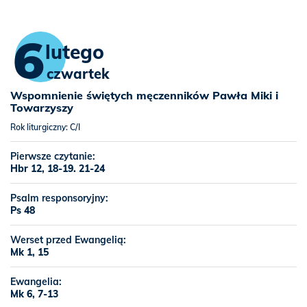
6
lutego
czwartek
Wspomnienie świętych męczenników Pawła Miki i
Towarzyszy
Rok liturgiczny: C/I
Pierwsze czytanie:
Hbr 12, 18-19. 21-24
Psalm responsoryjny:
Ps 48
Werset przed Ewangelią:
Mk 1, 15
Ewangelia:
Mk 6, 7-13