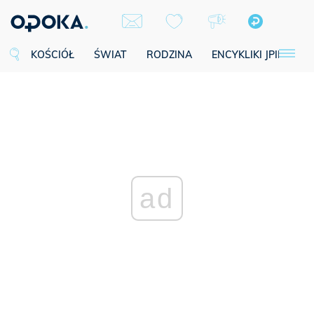
KOŚCIÓŁ
ŚWIAT
RODZINA
ENCYKLIKI JPII
SE
ad