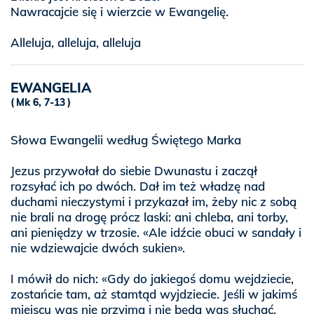
Nawracajcie się i wierzcie w Ewangelię.
Alleluja, alleluja, alleluja
EWANGELIA
Mk 6, 7-13
Słowa Ewangelii według Świętego Marka
Jezus przywołał do siebie Dwunastu i zaczął
rozsyłać ich po dwóch. Dał im też władzę nad
duchami nieczystymi i przykazał im, żeby nic z sobą
nie brali na drogę prócz laski: ani chleba, ani torby,
ani pieniędzy w trzosie. «Ale idźcie obuci w sandały i
nie wdziewajcie dwóch sukien».
I mówił do nich: «Gdy do jakiegoś domu wejdziecie,
zostańcie tam, aż stamtąd wyjdziecie. Jeśli w jakimś
miejscu was nie przyjmą i nie będą was słuchać,