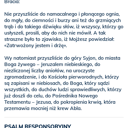
Bracia:
Nie przyszliście do namacalnego i płonącego ognia,
do mgły, do ciemności i burzy ani też do grzmiących
trąb i do takiego dźwięku słów, iż wszyscy, którzy go
usłyszeli, prosili, aby do nich nie mówił. A tak
straszne było to zjawisko, iż Mojżesz powiedział:
«Zatrwożony jestem i drżę».
Wy natomiast przyszliście do góry Syjon, do miasta
Boga żywego – Jeruzalem niebieskiego, do
niezliczonej liczby aniołów, na uroczyste
zgromadzenie, i do Kościoła pierworodnych, którzy
są zapisani w niebiosach, do Boga, który sądzi
wszystkich, do duchów ludzi sprawiedliwych, którzy
już doszli do celu, do Pośrednika Nowego
Testamentu – Jezusa, do pokropienia krwią, która
przemawia mocniej niż krew Abla.
PSALM RESPONSORYJNY