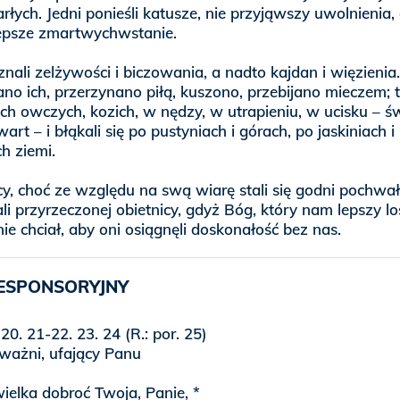
łych. Jedni ponieśli katusze, nie przyjąwszy uwolnienia,
epsze zmartwychwstanie.
znali zelżywości i biczowania, a nadto kajdan i więzienia.
o ich, przerzynano piłą, kuszono, przebijano mieczem; t
ch owczych, kozich, w nędzy, w utrapieniu, w ucisku – ś
wart – i błąkali się po pustyniach i górach, po jaskiniach i
h ziemi.
y, choć ze względu na swą wiarę stali się godni pochwał
li przyrzeczonej obietnicy, gdyż Bóg, który nam lepszy lo
ie chciał, aby oni osiągnęli doskonałość bez nas.
ESPONSORYJNY
 20. 21-22. 23. 24 (R.: por. 25)
ważni, ufający Panu
wielka dobroć Twoja, Panie, *