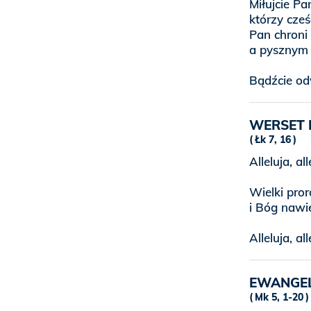
Miłujcie Pa
którzy cześ
Pan chroni 
a pysznym 
Bądźcie od
WERSET 
Łk 7, 16
Alleluja, all
Wielki pro
i Bóg nawie
Alleluja, all
EWANGE
Mk 5, 1-20