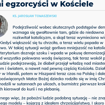
ni egzorcyści w Kościele
KS. JAROSŁAW TOMASZEWSKI
Podejrzliwość wobec skutecznych podstępów de
wzmaga się gwałtownie tam, gdzie do niedawna 
rozkwitał katolicyzm, a skąd teraz wymieciono wi
 Kiedyś większość się tu chrzciła, a teraz wielu popada w
wo. W takiej sytuacji wciąż gorliwa mniejszość na katoli
 terytorium doznaje szoku i wpada w pokusę demonizacji
ąd wszystko polewano wodą święconą, tak teraz wokół 
Ludzie podejrzewają, że diabeł przejął władzę nad miaste
m i światem, a nawet nad pewną częścią Kościoła. Działo
 w Irlandii, potem w Hiszpanii teraz czas na Polskę i dal
poświęconych Matce Bożej dziecko rodziło się w imię Chr
hodzili w sutannach po ulicach, a burmistrz pierwsze kro
 kierował do kurii i na plebanię.
nego więc, że pobożni ludzie podobną sytuację – nie zna
go modelu – kojarzą z ideałem chrześcijaństwa. I skoro