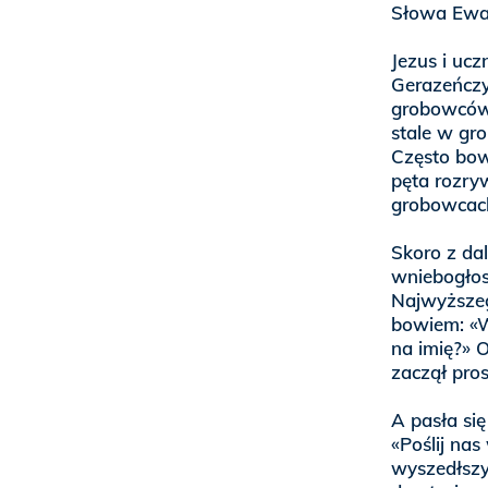
Słowa Ewan
Jezus i ucz
Gerazeńczy
grobowców 
stale w gr
Często bow
pęta rozryw
grobowcach 
Skoro z dal
wniebogłos
Najwyższeg
bowiem: «Wy
na imię?» O
zaczął pros
A pasła się
«Poślij nas
wyszedłszy