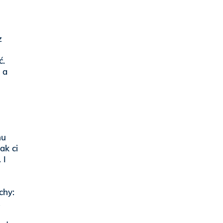
z
ć.
 a
mu
ak ci
 I
chy:
,