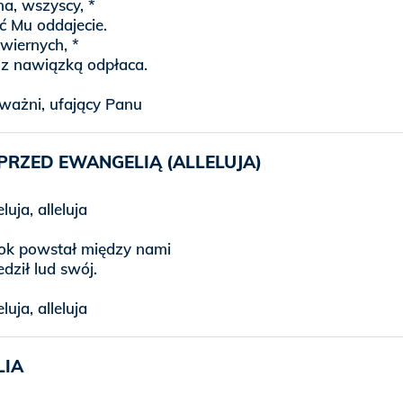
na, wszyscy, *
ć Mu oddajecie.
wiernych, *
z nawiązką odpłaca.
ważni, ufający Panu
PRZED EWANGELIĄ (ALLELUJA)
eluja, alleluja
rok powstał między nami
dził lud swój.
eluja, alleluja
LIA