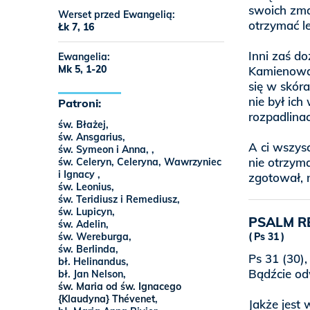
swoich zmar
Werset przed Ewangelią:
otrzymać l
Łk 7, 16
Inni zaś do
Ewangelia:
Mk 5, 1-20
Kamienowan
się w skóra
nie był ich 
Patroni:
rozpadlinac
św. Błażej,
św. Ansgarius,
A ci wszysc
św. Symeon i Anna, ,
nie otrzyma
św. Celeryn, Celeryna, Wawrzyniec
i Ignacy ,
zgotował, n
św. Leonius,
św. Teridiusz i Remediusz,
św. Lupicyn,
PSALM R
św. Adelin,
św. Wereburga,
Ps 31
św. Berlinda,
Ps 31 (30),
bł. Helinandus,
Bądźcie od
bł. Jan Nelson,
św. Maria od św. Ignacego
{Klaudyna} Thévenet
,
Jakże jest 