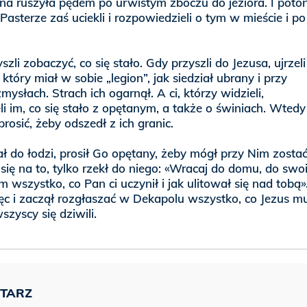
na ruszyła pędem po urwistym zboczu do jeziora. I poto
 Pasterze zaś uciekli i rozpowiedzieli o tym w mieście i po
szli zobaczyć, co się stało. Gdy przyszli do Jezusa, ujrzeli
który miał w sobie „legion”, jak siedział ubrany i przy
ysłach. Strach ich ogarnął. A ci, którzy widzieli,
i im, co się stało z opętanym, a także o świniach. Wtedy
prosić, żeby odszedł z ich granic.
 do łodzi, prosił Go opętany, żeby mógł przy Nim zostać
 się na to, tylko rzekł do niego: «Wracaj do domu, do swoi
 wszystko, co Pan ci uczynił i jak ulitował się nad tobą»
ęc i zaczął rozgłaszać w Dekapolu wszystko, co Jezus m
wszyscy się dziwili.