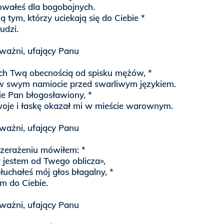
owałeś dla bogobojnych.
ą tym, którzy uciekają się do Ciebie *
udzi.
ważni, ufający Panu
ich Twą obecnością od spisku mężów, *
 swym namiocie przed swarliwym językiem.
ie Pan błogosławiony, *
oje i łaskę okazał mi w mieście warownym.
ważni, ufający Panu
rzerażeniu mówiłem: *
 jestem od Twego oblicza»,
łuchałeś mój głos błagalny, *
m do Ciebie.
ważni, ufający Panu