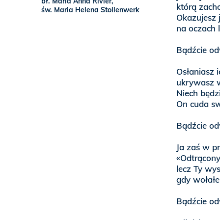
bł. Maria Anna Rivier,
którą zach
św. Maria Helena Stollenwerk
Okazujesz j
na oczach l
Bądźcie od
Osłaniasz 
ukrywasz w
Niech będz
On cuda sw
Bądźcie od
Ja zaś w p
«Odtrącony
lecz Ty wys
gdy wołałe
Bądźcie od