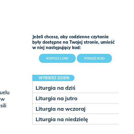
Jeżeli chcesz, aby codzienne czytania
były dostępne na Twojej stronie, umieść
w niej następujący kod:
KOPIUJ LINK
POKAŻ KOD
WYBIERZ DZIEŃ:
Liturgia na dziś
uelu
Liturgia na jutro
nów
ili
Liturgia na wczoraj
Liturgia na niedzielę