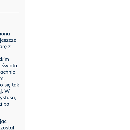
mona
jeszcze
arę z
ckim
 świata.
pachnie
m,
 się tak
ej. W
ystusa,
ki po
jąc
 został