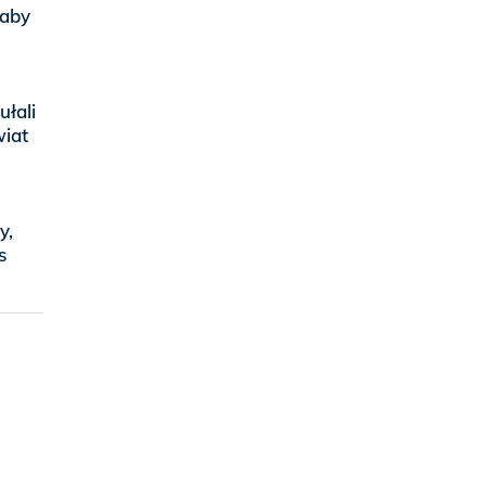
 aby
ułali
wiat
y,
s