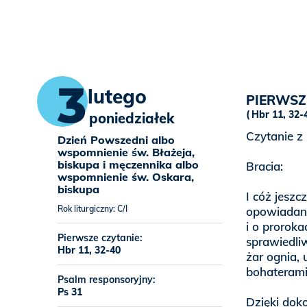
3
lutego
PIERWSZ
Hbr 11, 32-
poniedziałek
Czytanie z
Dzień Powszedni albo
wspomnienie św. Błażeja,
biskupa i męczennika albo
Bracia:
wspomnienie św. Oskara,
biskupa
I cóż jesz
Rok liturgiczny: C/I
opowiadani
i o proroka
Pierwsze czytanie:
sprawiedliw
Hbr 11, 32-40
żar ognia, u
bohaterami 
Psalm responsoryjny:
Ps 31
Dzięki dok