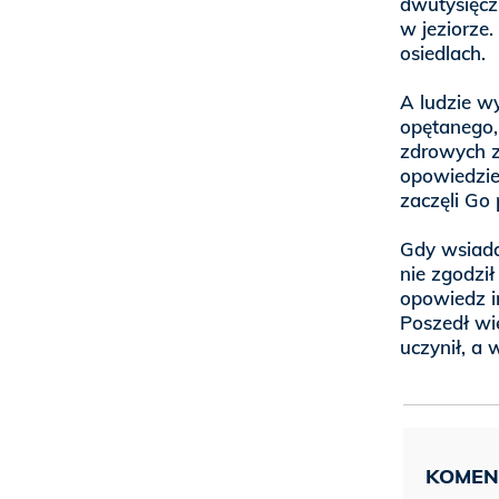
dwutysięcz
w jeziorze.
osiedlach.
A ludzie wy
opętanego, 
zdrowych zm
opowiedziel
zaczęli Go 
Gdy wsiadał
nie zgodził
opowiedz im
Poszedł wi
uczynił, a 