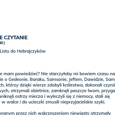
E CZYTANIE
40
 Listu do Hebrajczyków
cze mam powiedzieć? Nie starczyłoby mi bowiem czasu na
e o Gedeonie, Baraku, Samsonie, Jeftem, Dawidzie, Sam
ch, którzy dzięki wierze zdobyli królestwa, dokonali czy
ych, otrzymali obietnice, zamknęli paszcze lwom, przygas
niknęli ostrzy miecza i wyleczyli się z niemocy, stali się
w walce i do ucieczki zmusili nieprzyjacielskie szyki.
onanym przez nich wskrzeszeniom niewiasty otrzymały