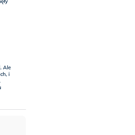
nęły
. Ale
ch, i
.
u