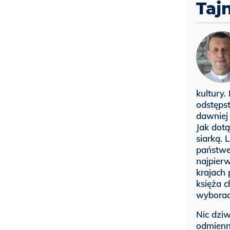
Taj
kultury.
odstępst
dawniej
Jak dot
siarką. 
państwe
najpierw
krajach 
księża c
wyborach
Nic dziw
odmienne