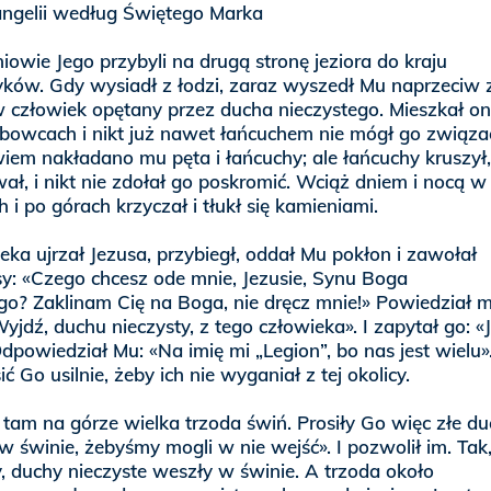
gelii według Świętego Marka
niowie Jego przybyli na drugą stronę jeziora do kraju
ków. Gdy wysiadł z łodzi, zaraz wyszedł Mu naprzeciw 
człowiek opętany przez ducha nieczystego. Mieszkał on
obowcach i nikt już nawet łańcuchem nie mógł go związa
iem nakładano mu pęta i łańcuchy; ale łańcuchy kruszył,
ał, i nikt nie zdołał go poskromić. Wciąż dniem i nocą w
i po górach krzyczał i tłukł się kamieniami.
eka ujrzał Jezusa, przybiegł, oddał Mu pokłon i zawołał
y: «Czego chcesz ode mnie, Jezusie, Synu Boga
o? Zaklinam Cię na Boga, nie dręcz mnie!» Powiedział 
jdź, duchu nieczysty, z tego człowieka». I zapytał go: «J
dpowiedział Mu: «Na imię mi „Legion”, bo nas jest wielu».
ić Go usilnie, żeby ich nie wyganiał z tej okolicy.
 tam na górze wielka trzoda świń. Prosiły Go więc złe du
 w świnie, żebyśmy mogli w nie wejść». I pozwolił im. Tak
, duchy nieczyste weszły w świnie. A trzoda około