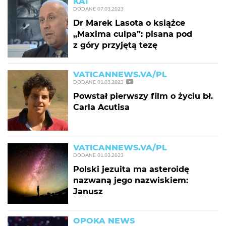
KAI
DODANE
07.03.2023
Dr Marek Lasota o książce
„Maxima culpa”: pisana pod
z góry przyjętą tezę
VATICANNEWS.VA/PL
DODANE
01.03.2023
Powstał pierwszy film o życiu bł.
Carla Acutisa
VATICANNEWS.VA/PL
DODANE
01.03.2023
Polski jezuita ma asteroidę
nazwaną jego nazwiskiem:
Janusz
OPOKA NEWS