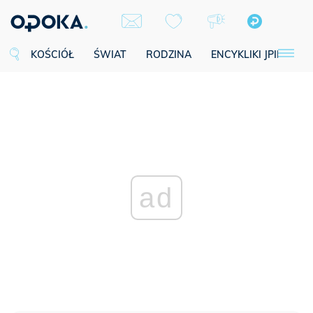
KOŚCIÓŁ
ŚWIAT
RODZINA
ENCYKLIKI JPII
SE
ad