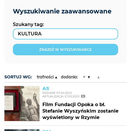
Szukany tag:
ZNAJDŹ W WYSZUKIWARCE
SORTUJ WG:
trafności
dodania:
▼
▲
AS
DODANE
07.03.2023
AKTUALIZACJA
17.03.2023
Film Fundacji Opoka o bł.
Stefanie Wyszyńskim zostanie
wyświetlony w Rzymie