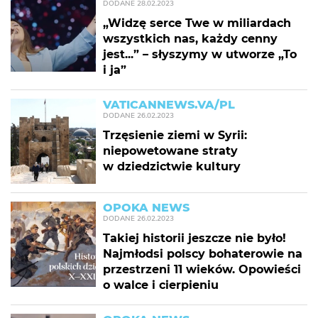
DODANE
28.02.2023
„Widzę serce Twe w miliardach
wszystkich nas, każdy cenny
jest...” – słyszymy w utworze „To
i ja”
VATICANNEWS.VA/PL
DODANE
26.02.2023
Trzęsienie ziemi w Syrii:
niepowetowane straty
w dziedzictwie kultury
OPOKA NEWS
DODANE
26.02.2023
Takiej historii jeszcze nie było!
Najmłodsi polscy bohaterowie na
przestrzeni 11 wieków. Opowieści
o walce i cierpieniu