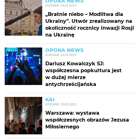
OPOKA NEWS
DODANE
24.02.2023
„Bratnie niebo – Modlitwa dla
Ukrainy”. Utwór zrealizowany na
okoliczność rocznicy inwazji Rosji
na Ukrainę
OPOKA NEWS
DODANE
21.02.2023
Dariusz Kowalczyk SJ:
współczesna popkultura jest
w dużej mierze
antychrześcijańska
KAI
DODANE
20.02.2023
Warszawa: wystawa
współczesnych obrazów Jezusa
Miłosiernego