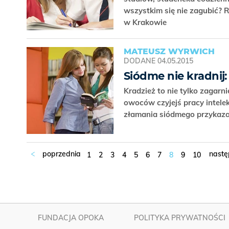
wszystkim się nie zagubić?
w Krakowie
MATEUSZ WYRWICH
DODANE
04.05.2015
Siódme nie kradnij:
Kradzież to nie tylko zagarn
owoców czyjejś pracy intele
złamania siódmego przykaz
1
2
3
4
5
6
7
8
9
10
FUNDACJA OPOKA
POLITYKA PRYWATNOŚCI