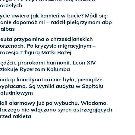
orosłych
ycie uwiera jak kamień w bucie? Módl się:
anie dopomóż mi – radził pielgrzymom abp
albas
euta przypomina o chrześcijańskich
orzenach. Po kryzysie migracyjnym –
rocesja z figurą Matki Bożej
ędźcie prorokami harmonii. Leon XIV
ziękuje Rycerzom Kolumba
unkcji koordynatora nie było, pieniądze
ypłacano. Są wyniki audytu w Szpitalu
Południowym
ail alarmowy już po wybuchu. Wiadomo,
laczego nie włączono syren ostrzegających
rzed rakietą