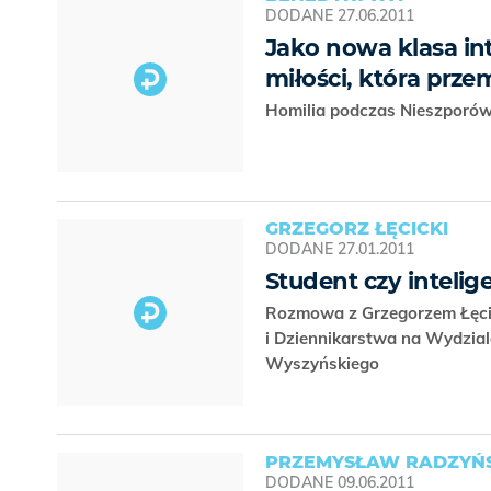
DODANE
27.06.2011
Jako nowa klasa in
miłości, która prze
Homilia podczas Nieszporów
GRZEGORZ ŁĘCICKI
DODANE
27.01.2011
Student czy intelig
Rozmowa z Grzegorzem Łęcick
i Dziennikarstwa na Wydzia
Wyszyńskiego
PRZEMYSŁAW RADZYŃS
DODANE
09.06.2011