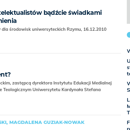
telektualistów bądźcie świadkami
mienia
 dla środowisk uniwersyteckich Rzymu, 16.12.2010
W
U
s
t
ent?
W
im, zastępcą dyrektora Instytutu Edukacji Medialnej
S
le Teologicznym Uniwersytetu Kardynała Stefana
L
M
T
F
KI, MAGDALENA GUZIAK-NOWAK
p