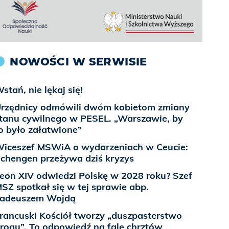
NOWOŚCI W SERWISIE
stań, nie lękaj się!
rzędnicy odmówili dwóm kobietom zmiany
tanu cywilnego w PESEL. „Warszawie, by
o było załatwione”
iceszef MSWiA o wydarzeniach w Ceucie:
chengen przeżywa dziś kryzys
eon XIV odwiedzi Polskę w 2028 roku? Szef
SZ spotkał się w tej sprawie abp.
adeuszem Wojdą
rancuski Kościół tworzy „duszpasterstwo
rogu”. To odpowiedź na falę chrztów