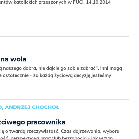
entów katolickich zrzeszonych w FUCI, 14.10.2014
lna wola
 naszego dobra, nie dajcie go sobie zabrać". Inni mogą
 ostatecznie - za każdą życiową decyzję jesteśmy
D, ANDRZEJ CHOCHOŁ
czciwego pracownika
się o twardą rzeczywistość. Czas dojrzewania, wyboru
ość, perspektywa pracy lub bezrobocia - jak w tym