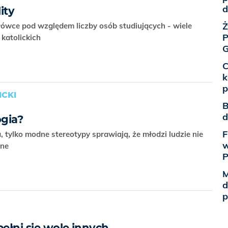
d
ity
Ż
łówce pod względem liczby osób studiujących - wiele
P
 katolickich
G
C
k
p
CKI
B
d
ogia?
F
a, tylko modne stereotypy sprawiają, że młodzi ludzie nie
w
zne
M
d
p
pełni się wolę innych