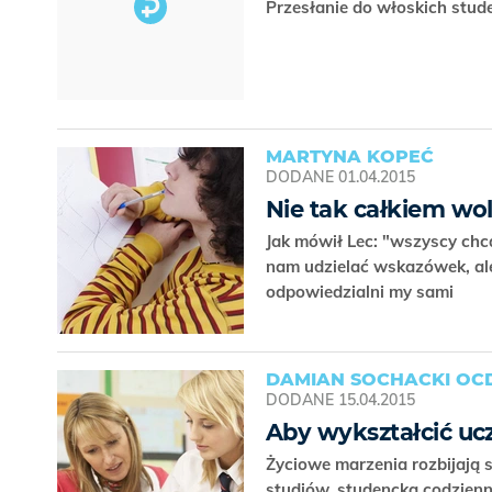
Przesłanie do włoskich stud
MARTYNA KOPEĆ
DODANE
01.04.2015
Nie tak całkiem wo
Jak mówił Lec: "wszyscy chcą
nam udzielać wskazówek, ale
odpowiedzialni my sami
DAMIAN SOCHACKI OC
DODANE
15.04.2015
Aby wykształcić u
Życiowe marzenia rozbijają 
studiów, studencka codzienn