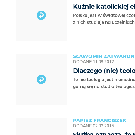
Kuźnie katolickiej el
Polska jest w światowej czo
z nich studiuje na uczelniach
SŁAWOMIR ZATWARDNI
DODANE
11.09.2012
Dlaczego (nie) teol
To nie teologia jest niemodn
garną się na studia teologic
PAPIEŻ FRANCISZEK
DODANE
02.02.2015
Służba oznacza, że 