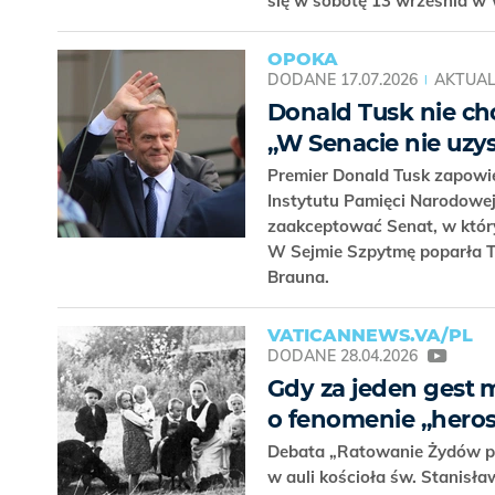
się w sobotę 13 września 
OPOKA
DODANE
17.07.2026
AKTUAL
Donald Tusk nie c
„W Senacie nie uzys
Premier Donald Tusk zapowie
Instytutu Pamięci Narodowe
zaakceptować Senat, w który
W Sejmie Szpytmę poparła Tr
Brauna.
VATICANNEWS.VA/PL
DODANE
28.04.2026
Gdy za jeden gest m
o fenomenie „heros
Debata „Ratowanie Żydów p
w auli kościoła św. Stanisła