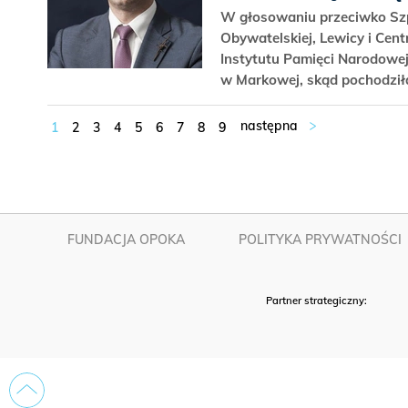
W głosowaniu przeciwko Szpy
Obywatelskiej, Lewicy i Cen
Instytutu Pamięci Narodowe
w Markowej, skąd pochodził
1
2
3
4
5
6
7
8
9
FUNDACJA OPOKA
POLITYKA PRYWATNOŚCI
Partner strategiczny: