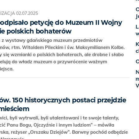
O
IZACJA
02.07.2025
J
 podpisało petycję do Muzeum II Wojny
L
ie polskich bohaterów
w
cia z wystawy gdańskiego muzeum przedmiotów
K
mów, rtm. Witoldem Pileckim i św. Maksymilianem Kolbe.
c
 się wzmianki o polskich bohaterach, ale drobne i słabo
O
apelują do władz muzeum o przywrócenie ważnym
iejsca.
N
m
W
w. 150 historycznych postaci przejdzie
mieściem
ci, byli wytrwali, byli utalentowani i te swoje talenty,
ęcić Panu Bogu, Ojczyźnie i innym ludziom” – mówiła
ka, reżyser „Orszaku Dziejów”. Barwny pochód odbędzie