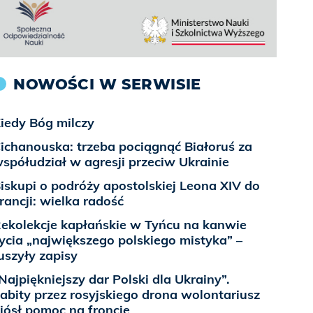
NOWOŚCI W SERWISIE
iedy Bóg milczy
ichanouska: trzeba pociągnąć Białoruś za
spółudział w agresji przeciw Ukrainie
iskupi o podróży apostolskiej Leona XIV do
rancji: wielka radość
ekolekcje kapłańskie w Tyńcu na kanwie
ycia „największego polskiego mistyka” –
uszyły zapisy
Najpiękniejszy dar Polski dla Ukrainy”.
abity przez rosyjskiego drona wolontariusz
iósł pomoc na froncie