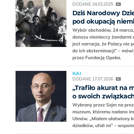
DODANE
24.03.2025
Dziś Narodowy Dzi
pod okupacją niem
Wybór obchodów, 24 marca, 
donosu niemieccy żandarmi 
jest narracja, że Polacy nie
do ich eksterminacji” – mów
przez Fundację Opoka.
KAI
DODANE
17.07.2026
„Trafiło akurat na
o swoich związkac
Wybrany przez Sejm na prez
muzeum, któremu nadano imię
Ulmów. „Miałem ułatwiony ko
dziadków, ufali mi” – wspo