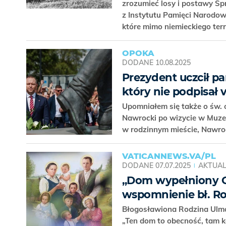
zrozumieć losy i postawy Spr
z Instytutu Pamięci Narodo
które mimo niemieckiego terr
OPOKA
DODANE
10.08.2025
Prezydent uczcił pa
który nie podpisał v
Upomniałem się także o św. 
Nawrocki po wizycie w Muze
w rodzinnym mieście, Nawroc
VATICANNEWS.VA/PL
DODANE
07.07.2025
AKTUAL
„Dom wypełniony Ch
wspomnienie bł. R
Błogosławiona Rodzina Ulm
„Ten dom to obecność, tam k