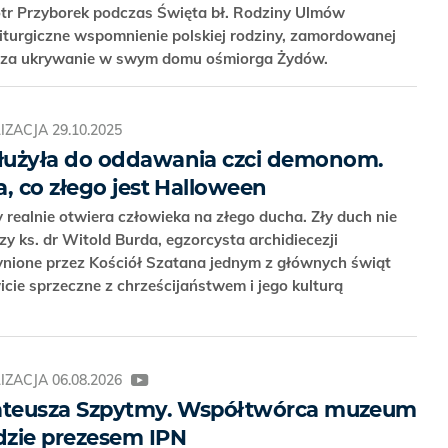
otr Przyborek podczas Święta bł. Rodziny Ulmów
iturgiczne wspomnienie polskiej rodziny, zamordowanej
 za ukrywanie w swym domu ośmiorga Żydów.
IZACJA
29.10.2025
łużyła do oddawania czci demonom.
, co złego jest Halloween
óry realnie otwiera człowieka na złego ducha. Zły duch nie
zy ks. dr Witold Burda, egzorcysta archidiecezji
ynione przez Kościół Szatana jednym z głównych świąt
icie sprzeczne z chrześcijaństwem i jego kulturą
IZACJA
06.08.2026
Mateusza Szpytmy. Współtwórca muzeum
dzie prezesem IPN