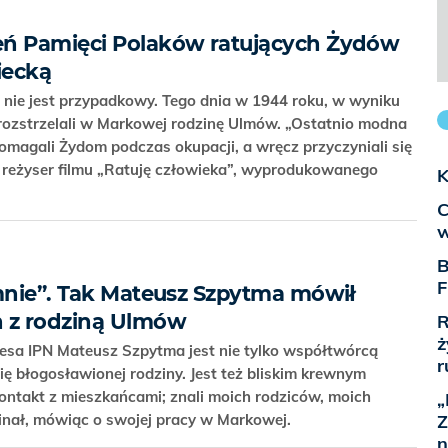
eń Pamięci Polaków ratujących Żydów
iecką
nie jest przypadkowy. Tego dnia w 1944 roku, w wyniku
rozstrzelali w Markowej rodzinę Ulmów. „Ostatnio modna
 pomagali Żydom podczas okupacji, a wręcz przyczyniali się
i reżyser filmu „Ratuję człowieka”, wyprodukowanego
K
C
w
B
F
 mnie”. Tak Mateusz Szpytma mówił
h z rodziną Ulmów
R
ż
esa IPN Mateusz Szpytma jest nie tylko współtwórcą
r
 błogosławionej rodziny. Jest też bliskim krewnym
ntakt z mieszkańcami; znali moich rodziców, moich
„
Z
minał, mówiąc o swojej pracy w Markowej.
n