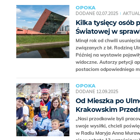
OPOKA
DODANE
02.07.2025
AKTUAL
Kilka tysięcy osób
Światowej w spraw
Minął rok od chwili usunię
związanych z bł. Rodziną Ul
Później na wystawie pojawiły
widoczne. Autorzy petycji 
postaciom odpowiedniego m
OPOKA
DODANE
12.09.2025
Od Mieszka po Ulmó
Krakowskim Przed
„Nasi przodkowie byli pracowi
swoje wysiłki, chcieli poświ
w Radiu Maryja Anna Muraws