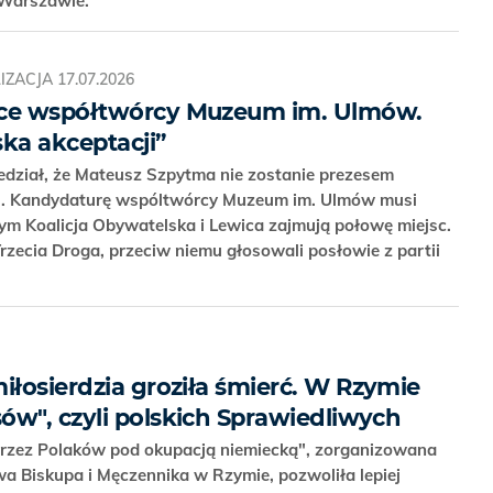
w Warszawie.
IZACJA
17.07.2026
hce współtwórcy Muzeum im. Ulmów.
ka akceptacji”
dział, że Mateusz Szpytma nie zostanie prezesem
j. Kandydaturę wspóltwórcy Muzeum im. Ulmów musi
m Koalicja Obywatelska i Lewica zajmują połowę miejsc.
zecia Droga, przeciw niemu głosowali posłowie z partii
iłosierdzia groziła śmierć. W Rzymie
ów", czyli polskich Sprawiedliwych
rzez Polaków pod okupacją niemiecką", zorganizowana
wa Biskupa i Męczennika w Rzymie, pozwoliła lepiej