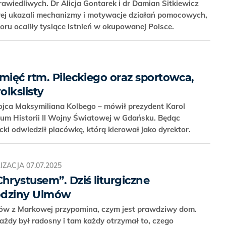
awiedliwych. Dr Alicja Gontarek i dr Damian Sitkiewicz
wej ukazali mechanizmy i motywacje działań pomocowych,
oru ocaliły tysiące istnień w okupowanej Polsce.
mięć rtm. Pileckiego oraz sportowca,
olkslisty
ojca Maksymiliana Kolbego – mówił prezydent Karol
um Historii II Wojny Światowej w Gdańsku. Będąc
ki odwiedził placówkę, którą kierował jako dyrektor.
IZACJA
07.07.2025
rystusem”. Dziś liturgiczne
odziny Ulmów
ów z Markowej przypomina, czym jest prawdziwy dom.
ażdy był radosny i tam każdy otrzymał to, czego