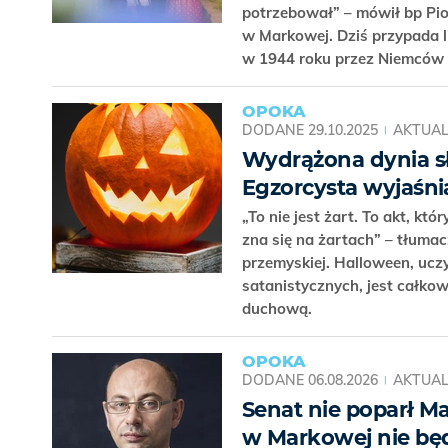
potrzebował” – mówił bp Pi
w Markowej. Dziś przypada l
w 1944 roku przez Niemców
OPOKA
DODANE
29.10.2025
AKTUAL
Wydrążona dynia s
Egzorcysta wyjaśnia
„To nie jest żart. To akt, kt
zna się na żartach” – tłumac
przemyskiej. Halloween, ucz
satanistycznych, jest całkow
duchową.
OPOKA
DODANE
06.08.2026
AKTUAL
Senat nie poparł 
w Markowej nie bę