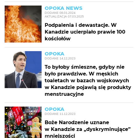
OPOKA NEWS
DODANE
08.01.2024
AKTUALIZACJA
07.03.2025
Podpalenia i dewastacje. W
Kanadzie ucierpiało prawie 100
kościołów
OPOKA
DODANE
14.12.2023
To byłoby śmieszne, gdyby nie
było prawdziwe. W męskich
toaletach w bazach wojskowych
w Kanadzie pojawią się produkty
menstruacyjne
OPOKA
DODANE
11.12.2023
Boże Narodzenie uznane
w Kanadzie za „dyskryminujące”
mniejszości