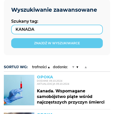
Szukany tag:
ZNAJDŹ W WYSZUKIWARCE
SORTUJ WG:
trafności
dodania:
▼
▲
OPOKA
DODANE
09.10.2024
AKTUALIZACJA
09.10.2024
Kanada. Wspomagane
samobójstwo piąte wśród
najczęstszych przyczyn śmierci