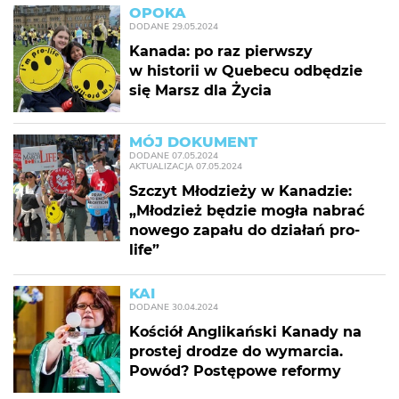
OPOKA
DODANE
29.05.2024
Kanada: po raz pierwszy
w historii w Quebecu odbędzie
się Marsz dla Życia
MÓJ DOKUMENT
DODANE
07.05.2024
AKTUALIZACJA
07.05.2024
Szczyt Młodzieży w Kanadzie:
„Młodzież będzie mogła nabrać
nowego zapału do działań pro-
life”
KAI
DODANE
30.04.2024
Kościół Anglikański Kanady na
prostej drodze do wymarcia.
Powód? Postępowe reformy