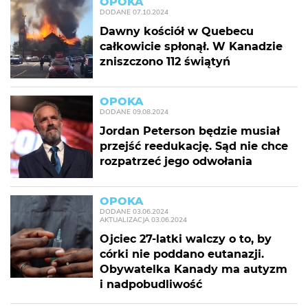
OPOKA
DODANE
07.10.2024
Dawny kościół w Quebecu
całkowicie spłonął. W Kanadzie
zniszczono 112 świątyń
OPOKA
DODANE
09.08.2024
Jordan Peterson będzie musiał
przejść reedukację. Sąd nie chce
rozpatrzeć jego odwołania
OPOKA
DODANE
03.06.2024
AKTUALIZACJA
03.06.2024
Ojciec 27-latki walczy o to, by
córki nie poddano eutanazji.
Obywatelka Kanady ma autyzm
i nadpobudliwość