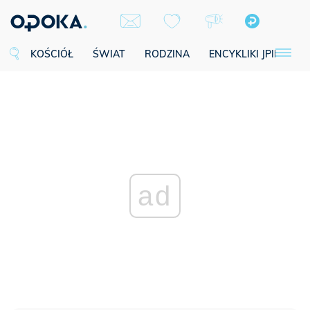
KOŚCIÓŁ
ŚWIAT
RODZINA
ENCYKLIKI JPII
SE
ad