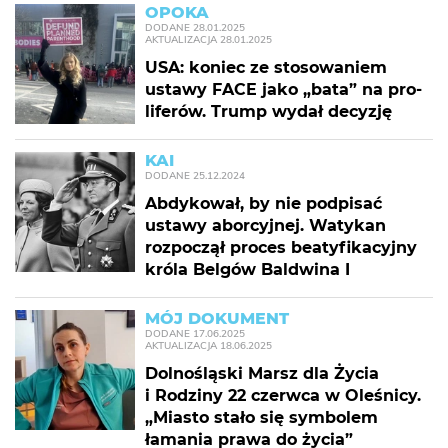
OPOKA
DODANE
28.01.2025
AKTUALIZACJA
28.01.2025
USA: koniec ze stosowaniem
ustawy FACE jako „bata” na pro-
liferów. Trump wydał decyzję
KAI
DODANE
25.12.2024
Abdykował, by nie podpisać
ustawy aborcyjnej. Watykan
rozpoczął proces beatyfikacyjny
króla Belgów Baldwina I
MÓJ DOKUMENT
DODANE
17.06.2025
AKTUALIZACJA
18.06.2025
Dolnośląski Marsz dla Życia
i Rodziny 22 czerwca w Oleśnicy.
„Miasto stało się symbolem
łamania prawa do życia”