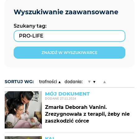
Szukany tag:
ZNAJDŹ W WYSZUKIWARCE
SORTUJ WG:
trafności
dodania:
▼
▲
MÓJ DOKUMENT
DODANE
27.11.2024
Zmarła Deborah Vanini.
Zrezygnowała z terapii, żeby nie
zaszkodzić córce
KAI