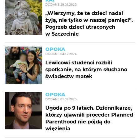
DODANE
29.03.2025
„Wierzymy, że te dzieci nadal
żyją, nie tylko w naszej pamięci”.
Pogrzeb dzieci utraconych
w Szczecinie
OPOKA
DODANE
04.12.2024
Lewicowi studenci rozbili
spotkanie, na którym słuchano
świadectw matek
OPOKA
DODANE
01.02.2025
Ugoda po 9 latach. Dziennikarze,
którzy ujawnili proceder Planned
Parenthood nie pójdą do
więzienia