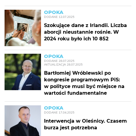
OPOKA
DODANE
12.07.2025
Szokujące dane z Irlandii. Liczba
aborcji nieustannie rośnie. W
2024 roku było ich 10 852
OPOKA
DODANE
28.07.2025
AKTUALIZACJA
28.07.2025
Bartłomiej Wróblewski po
kongresie programowym PiS:
w polityce musi być miejsce na
wartości fundamentalne
OPOKA
DODANE
17.04.2025
Interwencja w Oleśnicy. Czasem
burza jest potrzebna