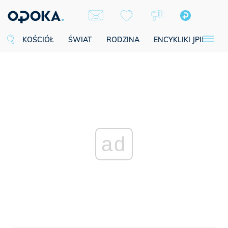
KOŚCIÓŁ
ŚWIAT
RODZINA
ENCYKLIKI JPII
SE
ad